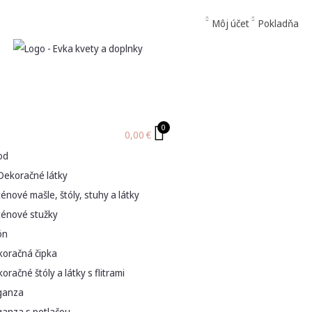
Môj účet
Pokladňa
0
0,00
€
od
Dekoračné látky
énové mašle, štóly, stuhy a látky
ténové stužky
ón
koračná čipka
oračné štóly a látky s flitrami
ganza
ganza s potlačou