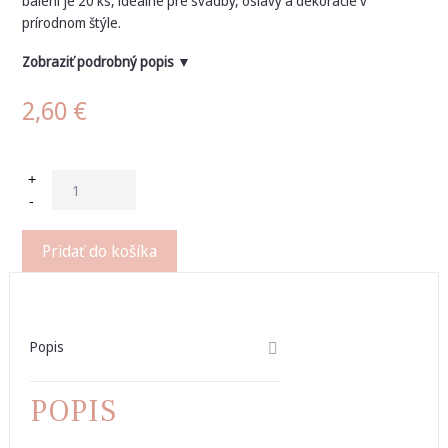
balení je 20 ks, ideálne pre svadby, oslavy a dekorácie v
prírodnom štýle.
Zobraziť podrobný popis ▼
2,60
€
+
-
Pridať do košíka
Popis
POPIS