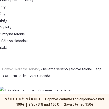
zety
lóny
nfety
Doplnky
vizity na fotenie
zlúčka so slobodou
ntakt
Domov
/
Reliéfne servítky
/ Reliéfne servítky šalviovo zelené (Sage)
33×33 cm, 20 ks – vzor Girlanda
VÝHODNÝ NÁKUP!
| Doprava
ZADARMO
pri objednávke nad
100 €
| Zľava
3 %
nad
120 €
| Zľava
5 %
nad
150 €