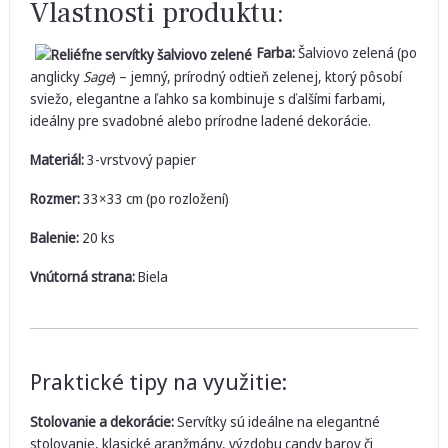
Vlastnosti produktu:
Farba:
Šalviovo zelená (po
anglicky
Sage
) – jemný, prírodný odtieň zelenej, ktorý pôsobí
sviežo, elegantne a ľahko sa kombinuje s ďalšími farbami,
ideálny pre svadobné alebo prírodne ladené dekorácie.
Materiál:
3-vrstvový papier
Rozmer:
33×33 cm (po rozložení)
Balenie:
20 ks
Vnútorná strana:
Biela
Praktické tipy na využitie:
Stolovanie a dekorácie:
Servítky sú ideálne na elegantné
stolovanie, klasické aranžmány, výzdobu candy barov či