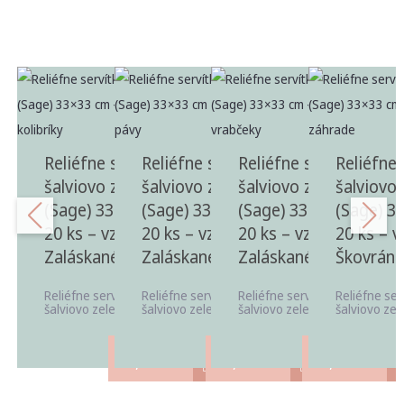
Reliéfne servítky
Reliéfne servítky
Reliéfne servítky
Reliéfne 
šalviovo zelené
šalviovo zelené
šalviovo zelené
šalviovo 
(Sage) 33×33 cm,
(Sage) 33×33 cm,
(Sage) 33×33 cm,
(Sage) 3
20 ks – vzor
20 ks – vzor
20 ks – vzor
20 ks – v
Zaláskané kolibríky
Zaláskané pávy
Zaláskané vrabčeky
Škovránk
Reliéfne servítky v odtieni
Reliéfne servítky v odtieni
Reliéfne servítky v odtieni
Reliéfne ser
šalviovo zelená (Sage) ...
šalviovo zelená (Sage) ...
šalviovo zelená (Sage) ...
šalviovo zele
3,40
€
3,40
€
3,40
€