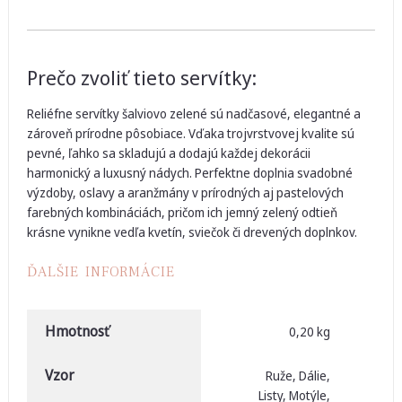
Prečo zvoliť tieto servítky:
Reliéfne servítky šalviovo zelené sú nadčasové, elegantné a
zároveň prírodne pôsobiace. Vďaka trojvrstvovej kvalite sú
pevné, ľahko sa skladujú a dodajú každej dekorácii
harmonický a luxusný nádych. Perfektne doplnia svadobné
výzdoby, oslavy a aranžmány v prírodných aj pastelových
farebných kombináciách, pričom ich jemný zelený odtieň
krásne vynikne vedľa kvetín, sviečok či drevených doplnkov.
ĎALŠIE INFORMÁCIE
Hmotnosť
0,20 kg
Vzor
Ruže, Dálie,
Listy, Motýle,