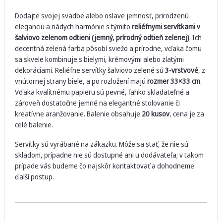
Dodajte svojej svadbe alebo oslave jemnosť, prirodzenú
eleganciu a nádych harmónie s týmito
reliéfnymi servítkami v
šalviovo zelenom odtieni (jemný, prírodný odtieň zelenej)
. Ich
decentná zelená farba pôsobí sviežo a prírodne, vďaka čomu
sa skvele kombinuje s bielymi, krémovými alebo zlatými
dekoráciami. Reliéfne servítky šalviovo zelené sú
3-vrstvové
, z
vnútornej strany biele, a po rozložení majú
rozmer 33×33 cm
.
Vďaka kvalitnému papieru sú pevné, ľahko skladateľné a
zároveň dostatočne jemné na elegantné stolovanie či
kreatívne aranžovanie. Balenie obsahuje
20 kusov
, cena je za
celé balenie.
Servítky sú vyrábané na zákazku. Môže sa stať, že nie sú
skladom, prípadne nie sú dostupné ani u dodávateľa; v takom
prípade vás budeme čo najskôr kontaktovať a dohodneme
ďalší postup.