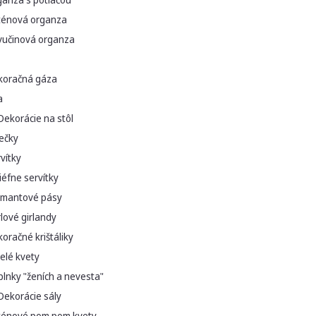
ténová organza
vučinová organza
koračná gáza
a
Dekorácie na stôl
ečky
vítky
iéfne servítky
amantové pásy
lové girlandy
oračné krištáliky
elé kvety
lnky "ženích a nevesta"
Dekorácie sály
ténové pom pom kvety