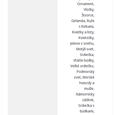
Ornament,
Vločky,
Štvorce,
Girlanda, Ruže
s lístkami,
Kvietky a listy,
Kvietočky,
Jelene v snehu,
Motýlí svet,
Srdiečka,
Vtáčie búdky,
Veľké srdiečko,
Podmorský
svet, Morské
hviezdy a
mušle,
Námornícky
zážitok,
Srdiečka s
búdkami,