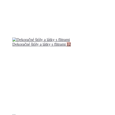
Dekoračné štóly a látky s flitrami
12