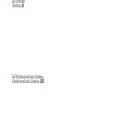
Šifón
4
Dekoračná čipka
27