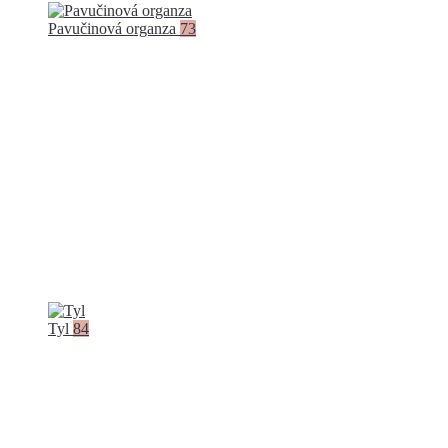
Pavučinová organza
73
Tyl
84