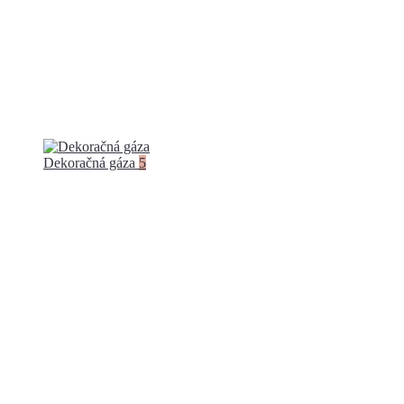
Dekoračná gáza
5