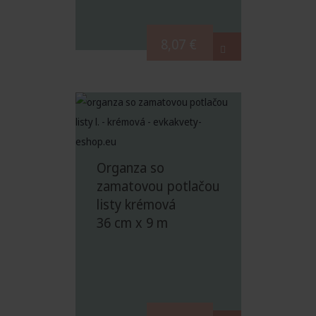
8,07
€
Organza so
zamatovou potlačou
listy krémová
36 cm x 9 m