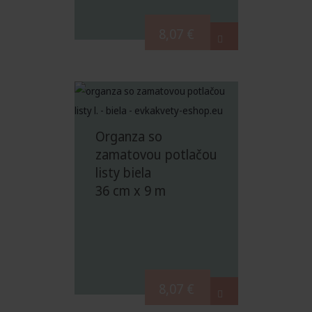
8,07
€
Organza so
zamatovou potlačou
listy biela
36 cm x 9 m
8,07
€