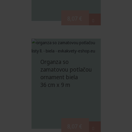
8,07
€
Organza so
zamatovou potlačou
ornament biela
36 cm x 9 m
8,07
€