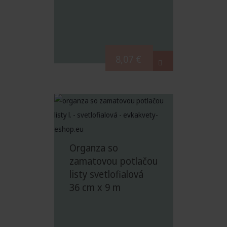
8,07
€
Organza so
zamatovou potlačou
listy svetlofialová
36 cm x 9 m