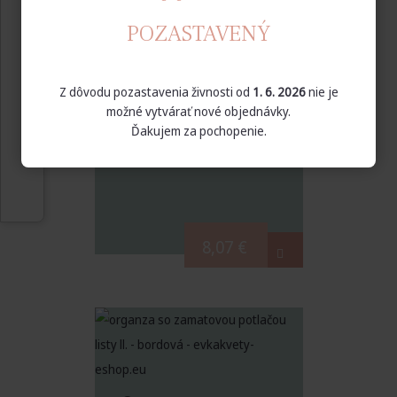
POZASTAVENÝ
Organza so
zamatovou potlačou
Z dôvodu pozastavenia živnosti od
1. 6. 2026
nie je
listy červená
možné vytvárať nové objednávky.
36 cm x 9 m
Ďakujem za pochopenie.
8,07
€