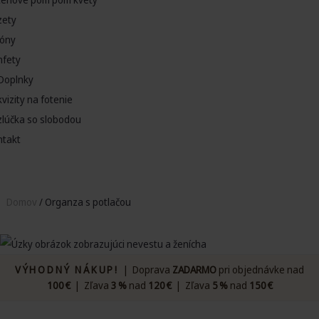
zety
lóny
nfety
Doplnky
vizity na fotenie
zlúčka so slobodou
ntakt
Domov
/ Organza s potlačou
VÝHODNÝ NÁKUP!
| Doprava
ZADARMO
pri objednávke nad
100 €
| Zľava
3 %
nad
120 €
| Zľava
5 %
nad
150 €