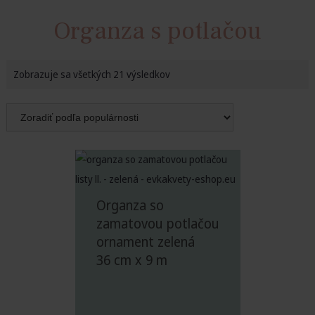
Organza s potlačou
Zobrazuje sa všetkých 21 výsledkov
Organza so
zamatovou potlačou
ornament zelená
36 cm x 9 m