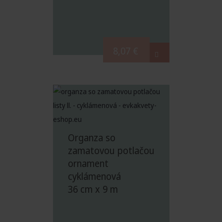
8,07
€
Organza so
zamatovou potlačou
ornament
cyklámenová
36 cm x 9 m