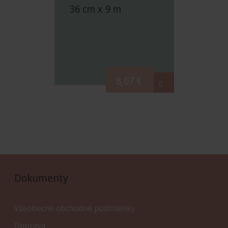
36 cm x 9 m
8,07
€
Dokumenty
Všeobecné obchodné podmienky
Doprava