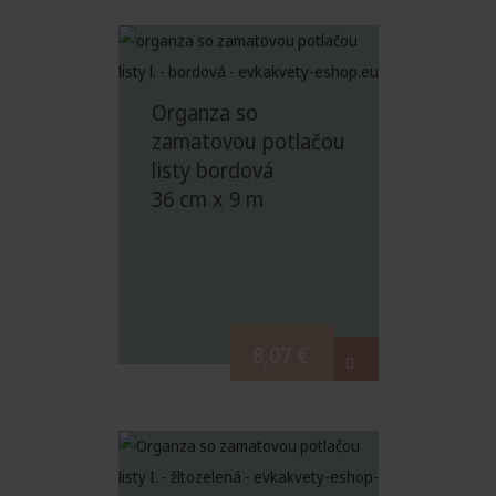
Organza so
zamatovou potlačou
listy bordová
36 cm x 9 m
8,07
€