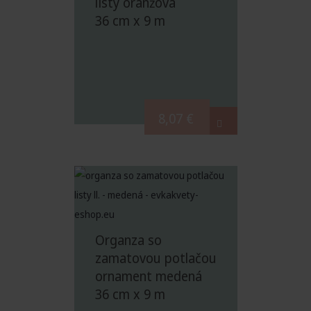
listy oranžová
36 cm x 9 m
8,07
€
Organza so
zamatovou potlačou
ornament medená
36 cm x 9 m