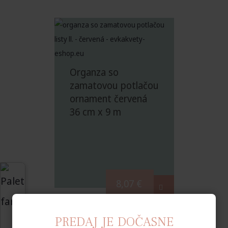
Organza so
zamatovou potlačou
ornament červená
36 cm x 9 m
8,07
€
PREDAJ JE DOČASNE