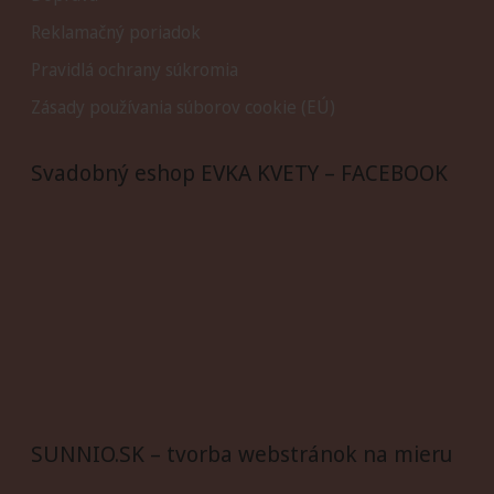
Reklamačný poriadok
Pravidlá ochrany súkromia
Zásady používania súborov cookie (EÚ)
Svadobný eshop EVKA KVETY – FACEBOOK
SUNNIO.SK – tvorba webstránok na mieru