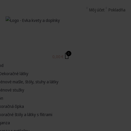
Môj účet
Pokladňa
0
0,00
€
od
Dekoračné látky
énové mašle, štóly, stuhy a látky
ténové stužky
ón
koračná čipka
oračné štóly a látky s flitrami
ganza
ganza s potlačou