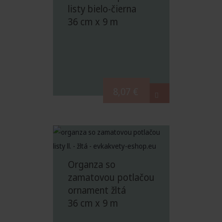
listy bielo-čierna
36 cm x 9 m
8,07
€
Organza so
zamatovou potlačou
ornament žltá
36 cm x 9 m