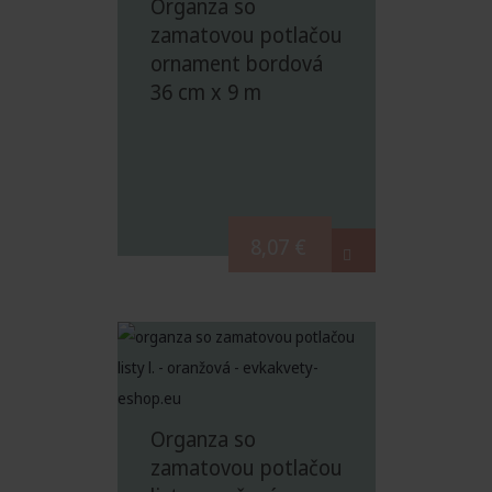
Organza so
zamatovou potlačou
ornament bordová
36 cm x 9 m
8,07
€
Organza so
zamatovou potlačou