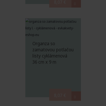
8,07
€
Organza so
zamatovou potlačou
listy cyklámenová
36 cm x 9 m
8,07
€