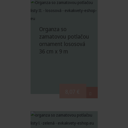
Organza so
zamatovou potlačou
ornament lososová
36 cm x 9 m
8,07
€