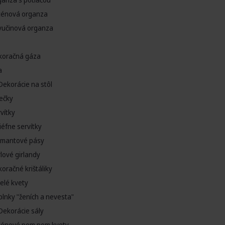
ténová organza
vučinová organza
koračná gáza
a
Dekorácie na stôl
ečky
vítky
iéfne servítky
amantové pásy
lové girlandy
oračné krištáliky
elé kvety
lnky "ženích a nevesta"
Dekorácie sály
ténové pom pom kvety