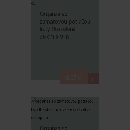
Organza so
zamatovou potlačou
listy žltozelená
36 cm x 9 m
8,07
€
Organza so