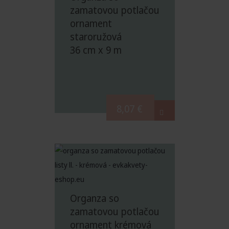
zamatovou potlačou
ornament
staroružová
36 cm x 9 m
8,07
€
Organza so
zamatovou potlačou
ornament krémová