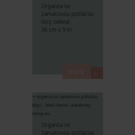
Organza so
zamatovou potlačou
listy zelená
36 cm x 9 m
8,07
€
Organza so
zamatovou potlačou