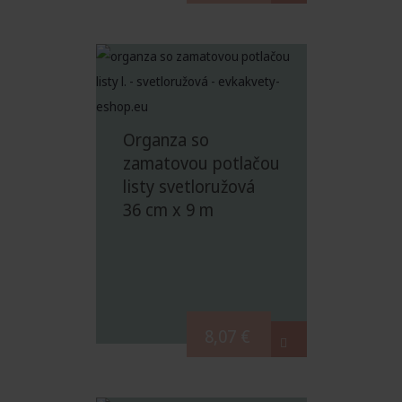
Organza so
zamatovou potlačou
listy svetloružová
36 cm x 9 m
8,07
€