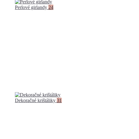
Perlové girlandy
24
Dekoračné krištáliky
31