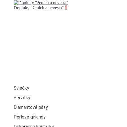
Doplnky "ženích a nevesta"
1
Sviečky
Servítky
Diamantové pásy
Perlové girlandy
Dekoračné krištáliky