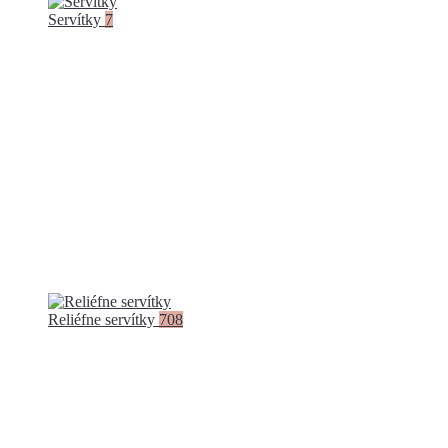
Servítky
7
Reliéfne servítky
708