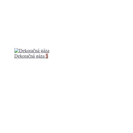
Dekoračná gáza
5