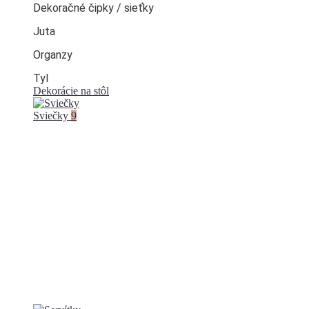
Dekoračné čipky / sieťky
Juta
Organzy
Tyl
Dekorácie na stôl
Sviečky
9