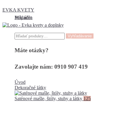
EVKA KVETY
Môj účet
Pokladňa
Hľadať:
Vyhľadávanie
Máte otázky?
Zavolajte nám: 0910 907 419
Úvod
Dekoračné látky
Saténové mašle, štóly, stuhy a látky
125