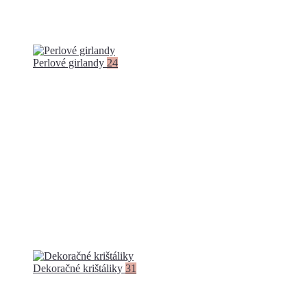
Perlové girlandy
24
Dekoračné krištáliky
31