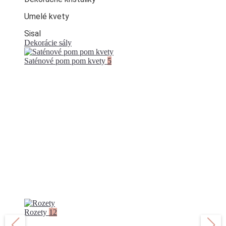
Umelé kvety
Sisal
Dekorácie sály
Saténové pom pom kvety
5
PREDAJ JE DOČASNE
POZASTAVENÝ
Rozety
12