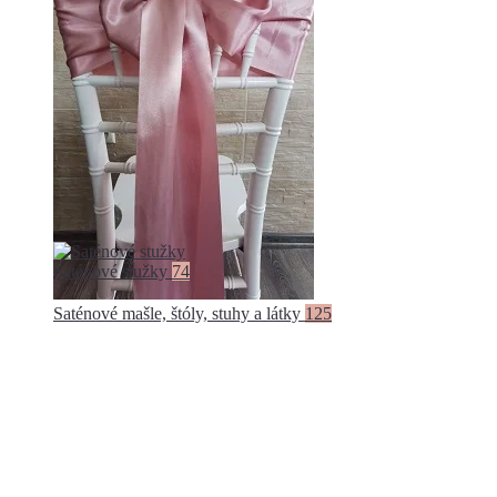
Saténové stužky
74
Saténové mašle, štóly, stuhy a látky
125