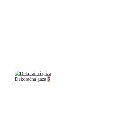
Dekoračná gáza
5