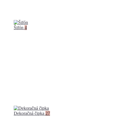
Šifón
4
Dekoračná čipka
27