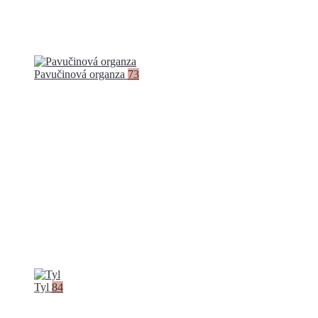
Pavučinová organza
73
Tyl
84