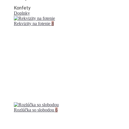
Konfety
Doplnky
Rekvizity na fotenie
8
Rozlúčka so slobodou
6