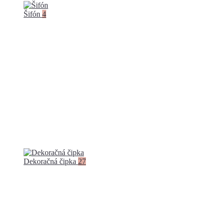
Šifón
4
Dekoračná čipka
27