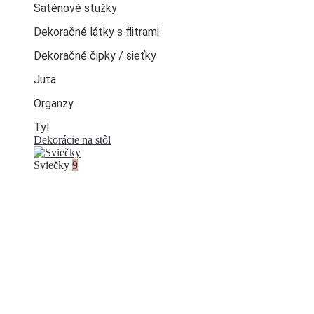
Saténové stužky
Dekoračné látky s flitrami
Dekoračné čipky / sieťky
Juta
Organzy
Tyl
Dekorácie na stôl
Sviečky
9