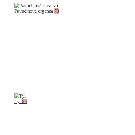
Pavučinová organza
73
Tyl
84