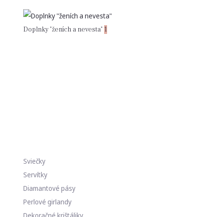
Doplnky "ženích a nevesta"
1
Sviečky
Servítky
Diamantové pásy
Perlové girlandy
Dekoračné krištáliky