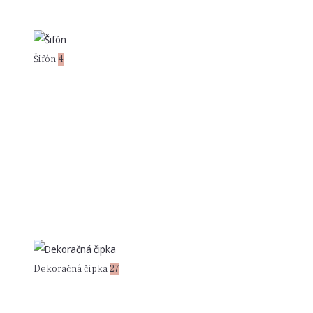
Šifón
4
Dekoračná čipka
27