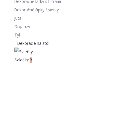
Dekoračné látky s flitrami
Dekoračné čipky / sieťky
Juta
Organzy
Tyl
Dekorácie na stôl
Sviečky
9