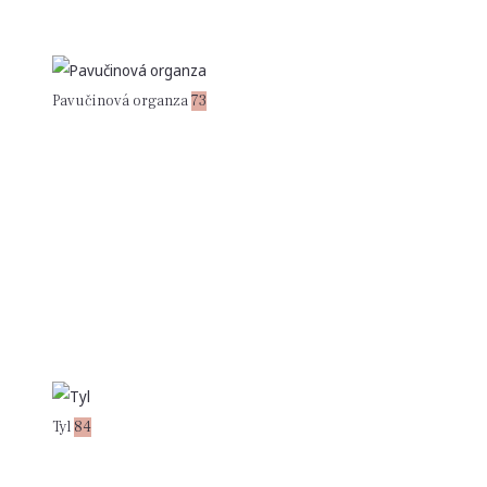
Pavučinová organza
73
Tyl
84