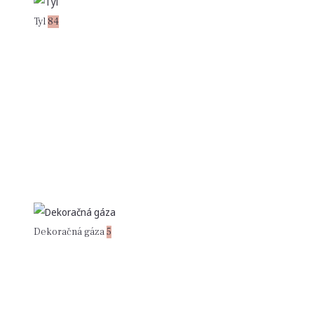
Tyl
84
Dekoračná gáza
5