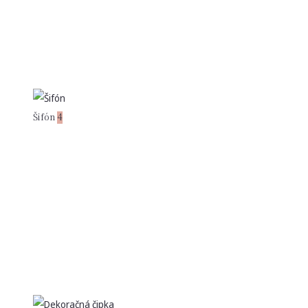
Šifón
4