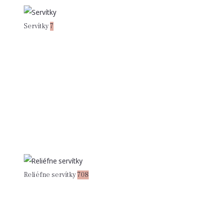
Servítky
7
Reliéfne servítky
708