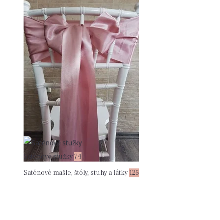
Saténové stužky
74
Saténové mašle, štóly, stuhy a látky
125