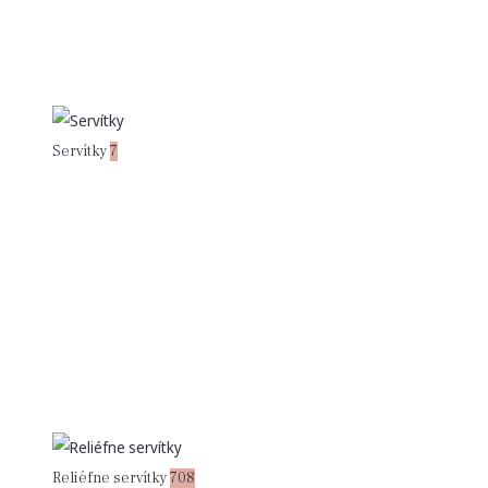
Servítky
7
Reliéfne servítky
708