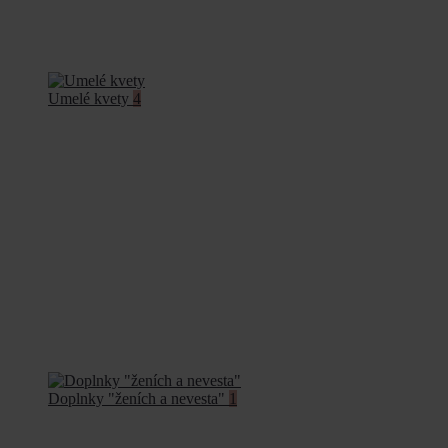
Umelé kvety
4
Doplnky "ženích a nevesta"
1