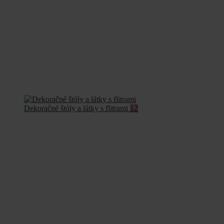
Dekoračné štóly a látky s flitrami
12