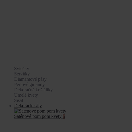
Sviečky
Servítky
Diamantové pásy
Perlové girlandy
Dekoračné krištáliky
Umelé kvety
Sisal
Dekorácie sály
Saténové pom pom kvety
5