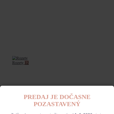
Rozety
12
PREDAJ JE DOČASNE
POZASTAVENÝ