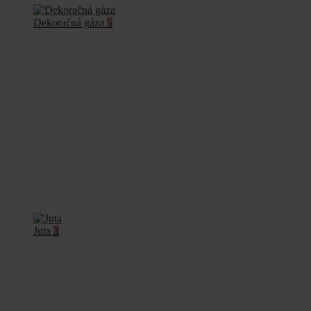
Dekoračná gáza
5
Juta
3