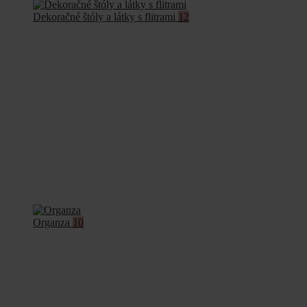
Dekoračné štóly a látky s flitrami
12
Organza
10