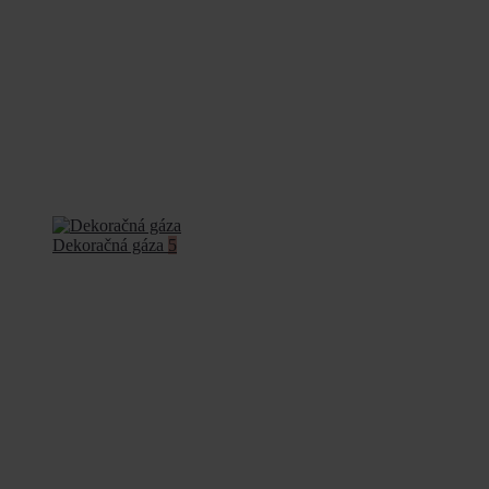
Dekoračná gáza
5