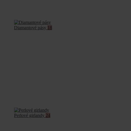
Diamantové pásy
18
Perlové girlandy
24