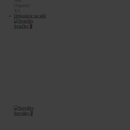
Juta
Organzy
Tyl
Dekorácie na stôl
Sviečky
9
Servítky
7