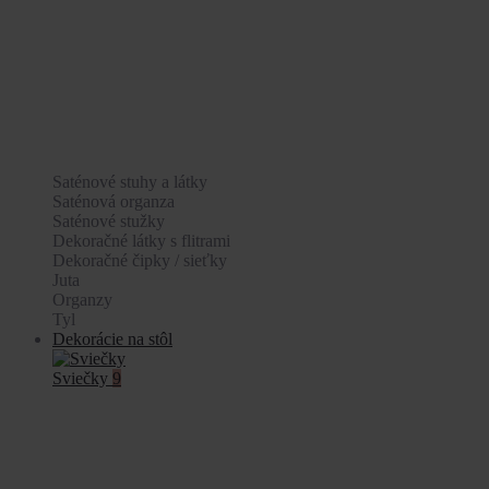
Saténové stuhy a látky
Saténová organza
Saténové stužky
Dekoračné látky s flitrami
Dekoračné čipky / sieťky
Juta
Organzy
Tyl
Dekorácie na stôl
Sviečky
9