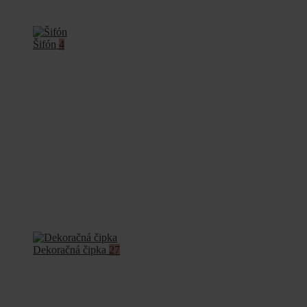
Šifón
4
Dekoračná čipka
27