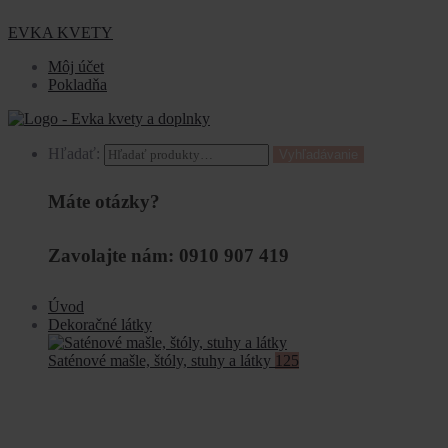
EVKA KVETY
Môj účet
Pokladňa
Hľadať:
Vyhľadávanie
Máte otázky?
Zavolajte nám: 0910 907 419
Úvod
Dekoračné látky
Saténové mašle, štóly, stuhy a látky
125