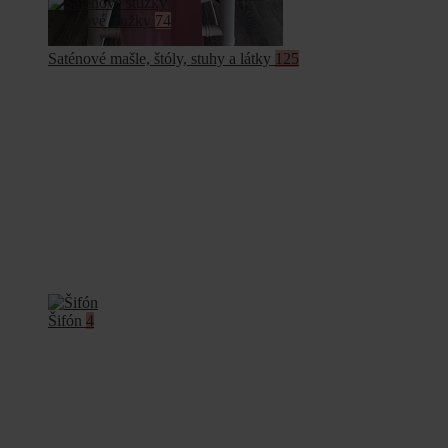
Saténové stužky
74
Saténové mašle, štóly, stuhy a látky
125
Šifón
4