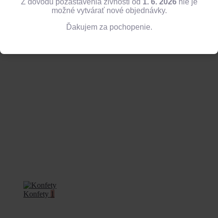
Z dôvodu pozastavenia živnosti od
1. 6. 2026
nie je
možné vytvárať nové objednávky.
Ďakujem za pochopenie.
Balóny
13
Konfety
1