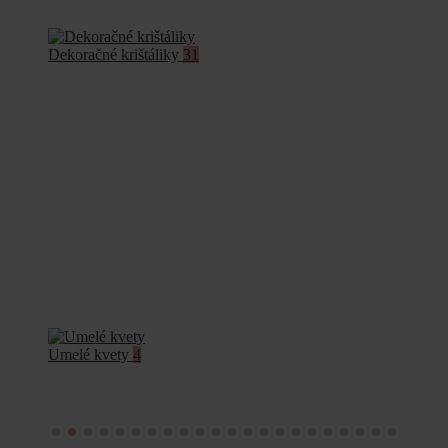
Dekoračné krištáliky
31
Umelé kvety
4