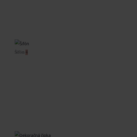
Šifón
4