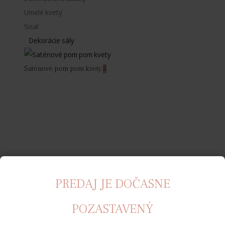
Umelé kvety
Sisal
Dekorácie sály
Saténové pom pom kvety
5
PREDAJ JE DOČASNE
POZASTAVENÝ
Rozety
12