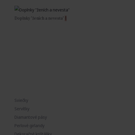
Doplnky "ženích a nevesta"
1
Sviečky
Servítky
Diamantové pásy
Perlové girlandy
Dekoračné krištáliky