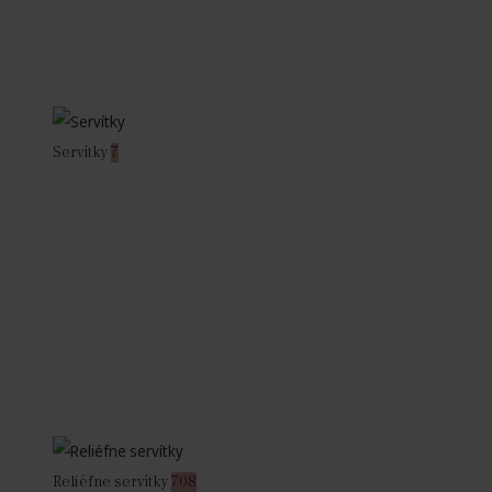
Servítky
7
Reliéfne servítky
708