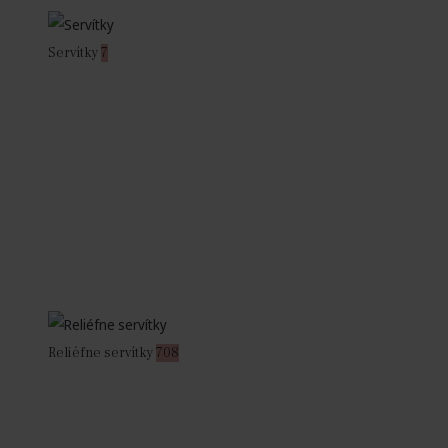
Servítky
7
Reliéfne servítky
708