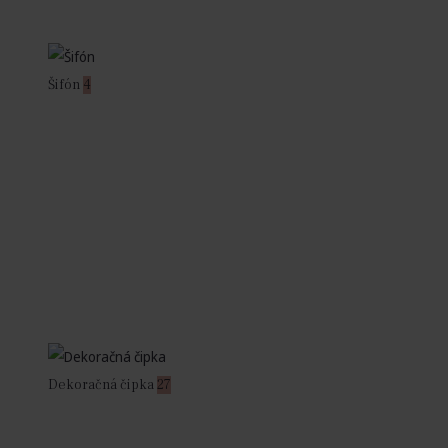
Šifón
4
Dekoračná čipka
27