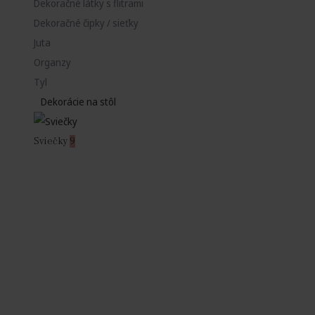
Dekoračné látky s flitrami
Dekoračné čipky / sieťky
Juta
Organzy
Tyl
Dekorácie na stôl
Sviečky
9