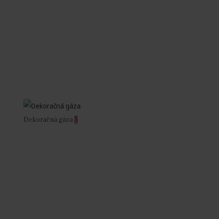
Dekoračná gáza
5