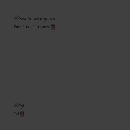
Pavučinová organza
73
Tyl
84