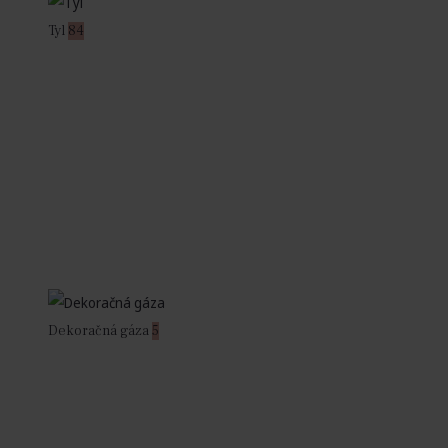
Tyl
84
Dekoračná gáza
5