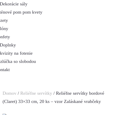
Dekorácie sály
ténové pom pom kvety
zety
lóny
nfety
Doplnky
kvizity na fotenie
zlúčka so slobodou
ntakt
Domov
/
Reliéfne servítky
/ Reliéfne servítky bordové
(Claret) 33×33 cm, 20 ks – vzor Zaláskané vrabčeky