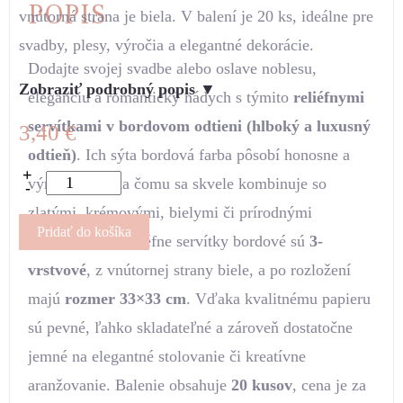
POPIS
vnútorná strana je biela. V balení je 20 ks, ideálne pre
svadby, plesy, výročia a elegantné dekorácie.
Dodajte svojej svadbe alebo oslave noblesu,
Zobraziť podrobný popis ▼
eleganciu a romantický nádych s týmito
reliéfnymi
servítkami v bordovom odtieni (hlboký a luxusný
3,40
€
odtieň)
. Ich sýta bordová farba pôsobí honosne a
+
výrazne, vďaka čomu sa skvele kombinuje so
-
zlatými, krémovými, bielymi či prírodnými
Pridať do košíka
dekoráciami. Reliéfne servítky bordové sú
3-
vrstvové
, z vnútornej strany biele, a po rozložení
majú
rozmer 33×33 cm
. Vďaka kvalitnému papieru
sú pevné, ľahko skladateľné a zároveň dostatočne
jemné na elegantné stolovanie či kreatívne
aranžovanie. Balenie obsahuje
20 kusov
, cena je za