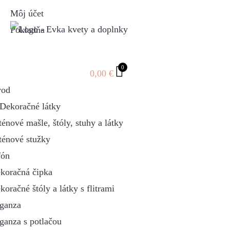
Môj účet
Pokladňa
0
0,00
€
od
Dekoračné látky
ténové mašle, štóly, stuhy a látky
ténové stužky
fón
koračná čipka
koračné štóly a látky s flitrami
ganza
ganza s potlačou