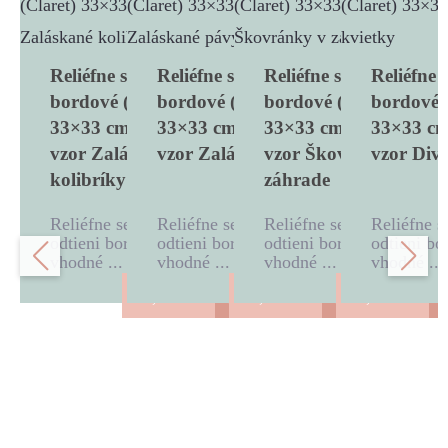
Reliéfne servítky
Reliéfne servítky
Reliéfne servítky
Reliéfne 
bordové (Claret)
bordové (Claret)
bordové (Claret)
bordové (
33×33 cm, 20 ks –
33×33 cm, 20 ks –
33×33 cm, 20 ks –
33×33 cm
vzor Zaláskané
vzor Zaláskané pávy
vzor Škovránky v
vzor Divé
kolibríky
záhrade
Reliéfne servítky v
Reliéfne servítky v
Reliéfne servítky v
Reliéfne s
odtieni bordová (Claret)
odtieni bordová (Claret)
odtieni bordová (Claret)
odtieni bo
vhodné ...
vhodné ...
vhodné ...
vhodné ...
3,40
€
3,40
€
3,40
€