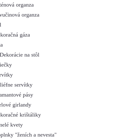
ténová organza
vučinová organza
l
koračná gáza
ta
Dekorácie na stôl
iečky
rvítky
liéfne servítky
amantové pásy
rlové girlandy
koračné krištáliky
elé kvety
plnky "ženích a nevesta"