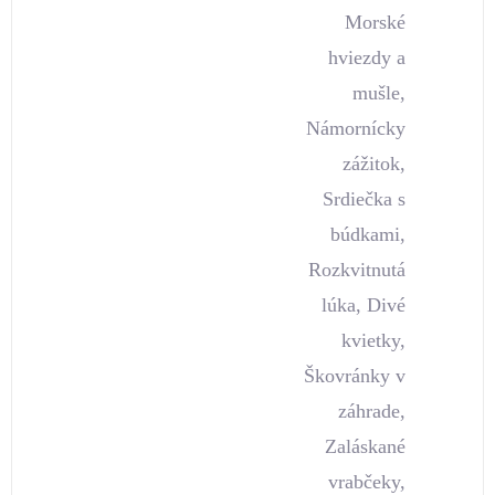
Morské
hviezdy a
mušle,
Námornícky
zážitok,
Srdiečka s
búdkami,
Rozkvitnutá
lúka, Divé
kvietky,
Škovránky v
záhrade,
Zaláskané
vrabčeky,