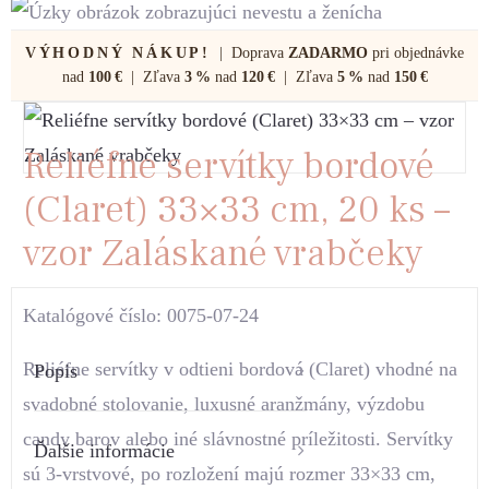
VÝHODNÝ NÁKUP!
| Doprava
ZADARMO
pri objednávke
nad
100 €
| Zľava
3 %
nad
120 €
| Zľava
5 %
nad
150 €
Reliéfne servítky bordové
(Claret) 33×33 cm, 20 ks –
vzor Zaláskané vrabčeky
Katalógové číslo: 0075-07-24
Reliéfne servítky v odtieni bordová (Claret) vhodné na
Popis
svadobné stolovanie, luxusné aranžmány, výzdobu
candy barov alebo iné slávnostné príležitosti. Servítky
Ďalšie informácie
sú 3-vrstvové, po rozložení majú rozmer 33×33 cm,