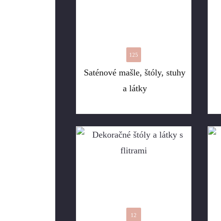
125
Saténové mašle, štóly, stuhy
a látky
12