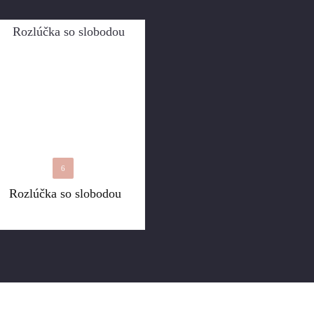
6
Rozlúčka so slobodou