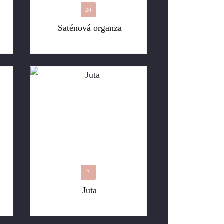
20
Saténová organza
3
Juta