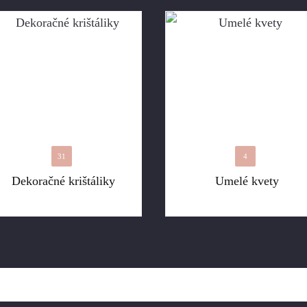
31
4
Dekoračné krištáliky
Umelé kvety