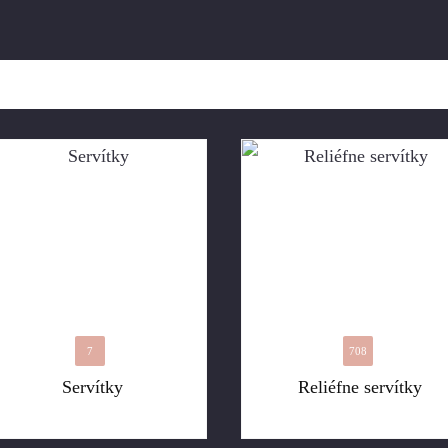
7
708
Servítky
Reliéfne servítky