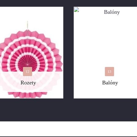
12
13
Rozety
Balóny