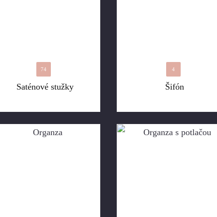
74
4
Saténové stužky
Šifón