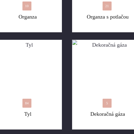
10
21
Organza
Organza s potlačou
84
5
Tyl
Dekoračná gáza