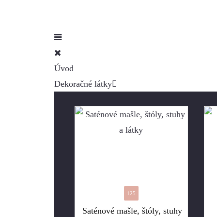
Úvod
Dekoračné látky
125
Saténové mašle, štóly, stuhy