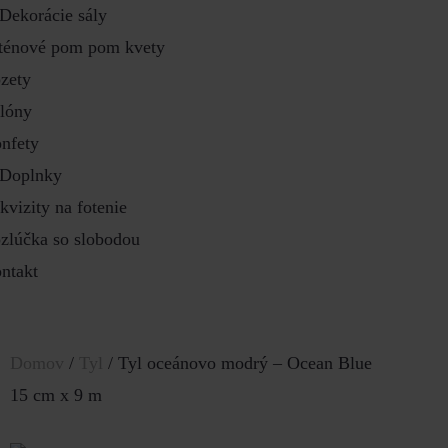
Dekorácie sály
ténové pom pom kvety
zety
lóny
nfety
Doplnky
kvizity na fotenie
zlúčka so slobodou
ntakt
Domov
/
Tyl
/ Tyl oceánovo modrý – Ocean Blue
15 cm x 9 m