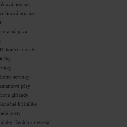
ténová organza
vučinová organza
l
koračná gáza
ta
Dekorácie na stôl
iečky
rvítky
liéfne servítky
amantové pásy
rlové girlandy
koračné krištáliky
elé kvety
plnky "ženích a nevesta"