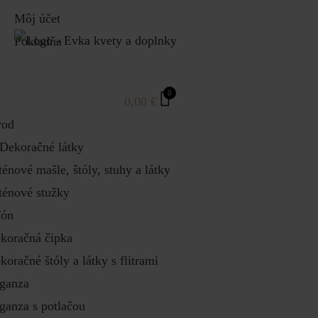
Môj účet
Pokladňa
0
0,00
€
od
Dekoračné látky
ténové mašle, štóly, stuhy a látky
ténové stužky
fón
koračná čipka
koračné štóly a látky s flitrami
ganza
ganza s potlačou