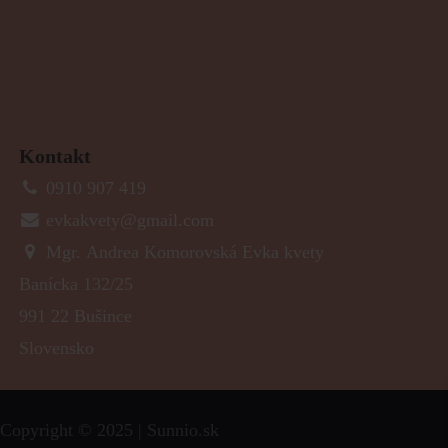
Kontakt
0910 907 419
evkakvety@gmail.com
Mgr. Andrea Komorovská Evka kvety
Banícka 132/25
991 22 Bušince
Slovensko