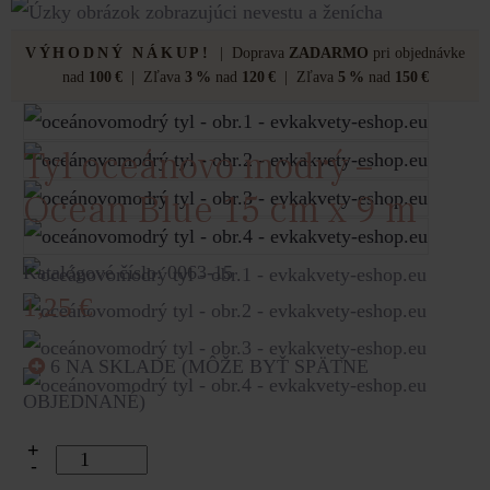
VÝHODNÝ NÁKUP!
| Doprava
ZADARMO
pri objednávke
nad
100 €
| Zľava
3 %
nad
120 €
| Zľava
5 %
nad
150 €
Tyl oceánovo modrý –
Ocean Blue 15 cm x 9 m
Katalógové číslo: 0063-15
1,25
€
6 NA SKLADE (MÔŽE BYŤ SPÄTNE
OBJEDNANÉ)
+
-