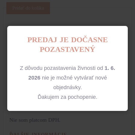
Pridať do košíka
Popis
PREDAJ JE DOČASNE
POZASTAVENÝ
Ďalšie informácie
POPIS
Z dôvodu pozastavenia živnosti od
1. 6.
2026
nie je možné vytvárať nové
Tyl so šírkou 15 cm a dĺžkou 9 m. Používa sa na
objednávky.
výzdobu stoličiek, sály, doplnkov, stolov a na
Ďakujem za pochopenie.
realizáciu iných nápadov.
Nie som platcom DPH.
ĎALŠIE INFORMÁCIE