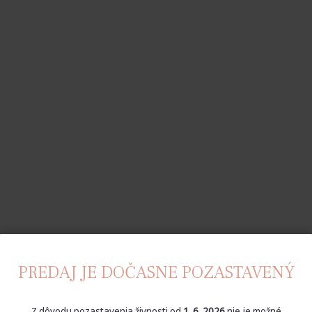
PREDAJ JE DOČASNE POZASTAVENÝ
Z dôvodu pozastavenia živnosti od
1. 6. 2026
nie je možné