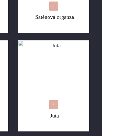
20
Saténová organza
3
Juta