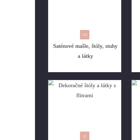
125
Saténové mašle, štóly, stuhy
a látky
12