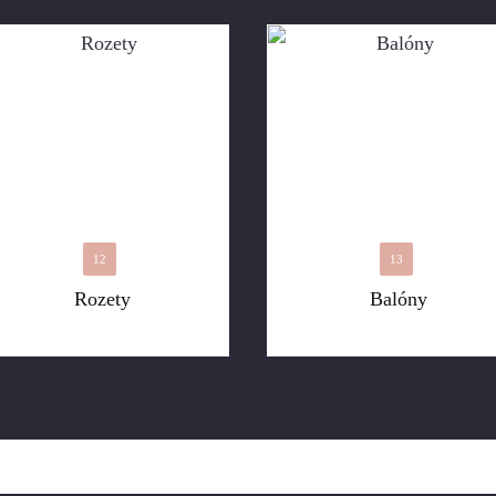
12
13
Rozety
Balóny