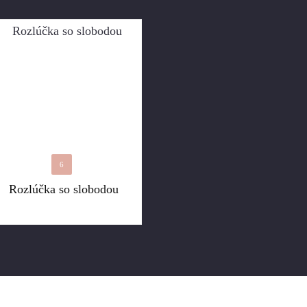
6
Rozlúčka so slobodou