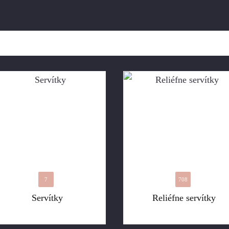
7
708
Servítky
Reliéfne servítky