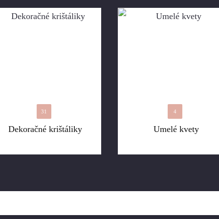
31
4
Dekoračné krištáliky
Umelé kvety