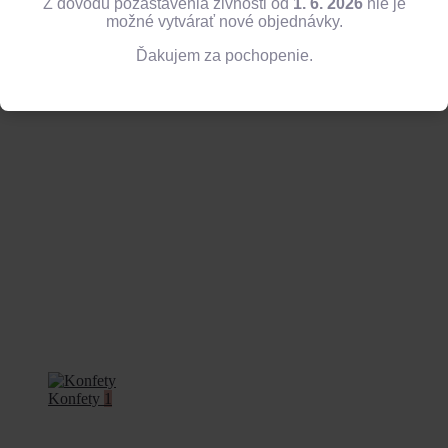
Z dôvodu pozastavenia živnosti od
1. 6. 2026
nie je
možné vytvárať nové objednávky.
Ďakujem za pochopenie.
Balóny
13
Konfety
1