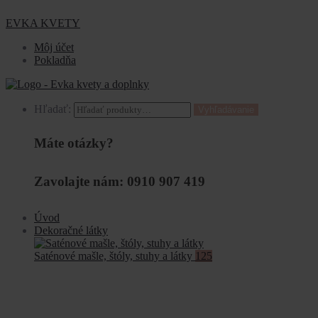
EVKA KVETY
Môj účet
Pokladňa
Hľadať:
Vyhľadávanie
Máte otázky?
Zavolajte nám: 0910 907 419
Úvod
Dekoračné látky
Saténové mašle, štóly, stuhy a látky
125