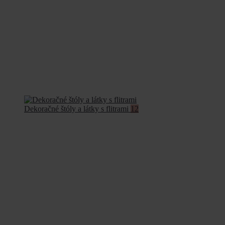
Dekoračné štóly a látky s flitrami
12