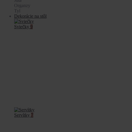
Juta
Organzy
Tyl
Dekorácie na stôl
Sviečky
9
Servítky
7