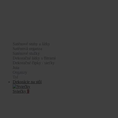
Saténové stuhy a látky
Saténová organza
Saténové stužky
Dekoračné látky s flitrami
Dekoračné čipky / sieťky
Juta
Organzy
Tyl
Dekorácie na stôl
Sviečky
9