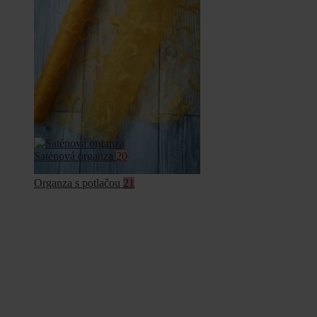
Saténová organza
20
Organza s potlačou
21