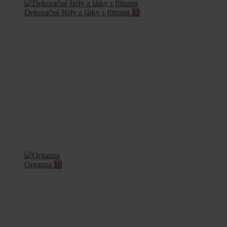
Dekoračné štóly a látky s flitrami
12
Organza
10