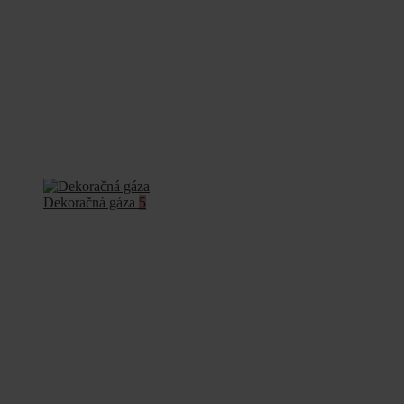
Dekoračná gáza
5