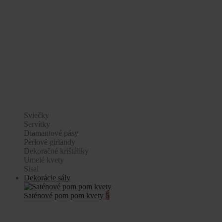
Sviečky
Servítky
Diamantové pásy
Perlové girlandy
Dekoračné krištáliky
Umelé kvety
Sisal
Dekorácie sály
Saténové pom pom kvety
5