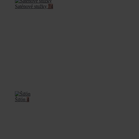
Saténové stužky
74
Šifón
4