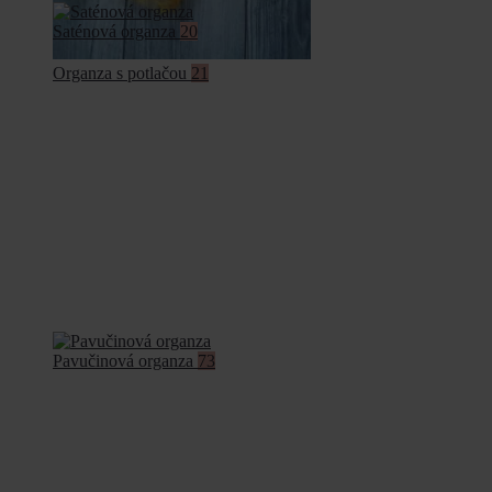
Saténová organza
20
Organza s potlačou
21
Pavučinová organza
73