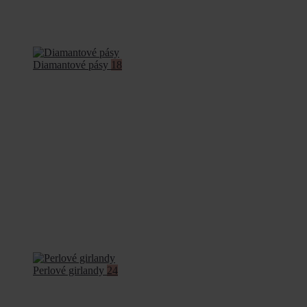
Diamantové pásy
18
Perlové girlandy
24