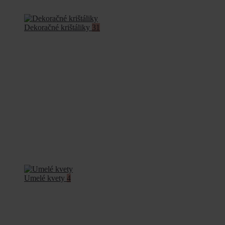
Dekoračné krištáliky
31
Umelé kvety
4