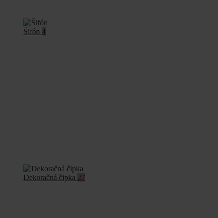
Šifón
4
Dekoračná čipka
27