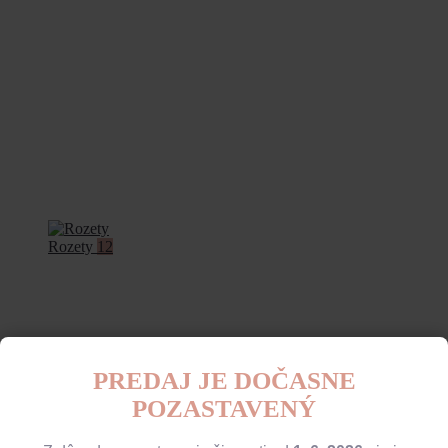
Rozety
12
PREDAJ JE DOČASNE
POZASTAVENÝ