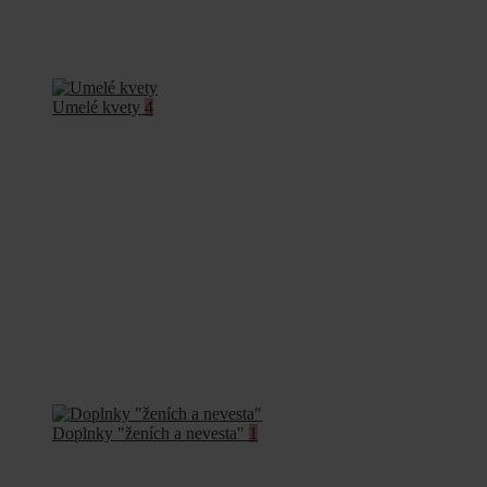
Umelé kvety
4
Doplnky "ženích a nevesta"
1