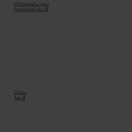
Dekoračná gáza
5
Juta
3