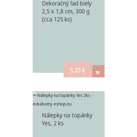
Dekoračný ľad biely
2,5 x 1,8 cm, 300 g
(cca 125 ks)
5,20
€
Nálepky na topánky
Yes, 2 ks