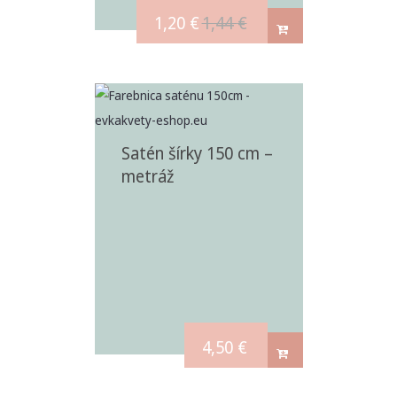
1,20
€
1,44
€
Satén šírky 150 cm –
metráž
4,50
€