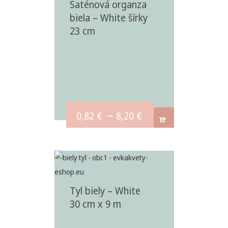
Saténová organza
biela – White šírky
23 cm
–
0,82
€
8,20
€
Tyl biely – White
30 cm x 9 m