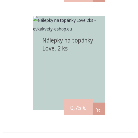
Nálepky na topánky
Love, 2 ks
0,75
€