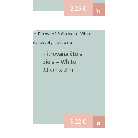
2,25
€
Flitrovaná štóla
biela – White
23 cm x 3 m
9,22
€