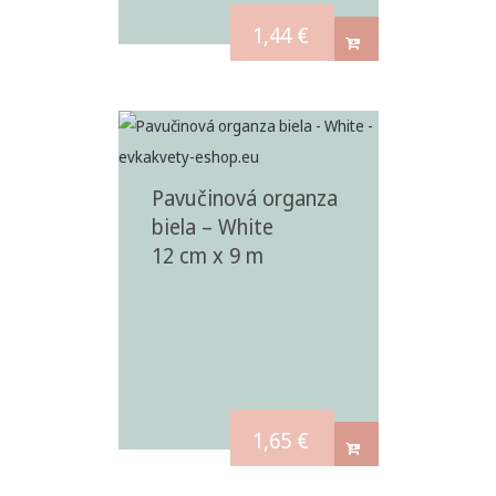
1,44
€
Pavučinová organza
biela – White
12 cm x 9 m
1,65
€