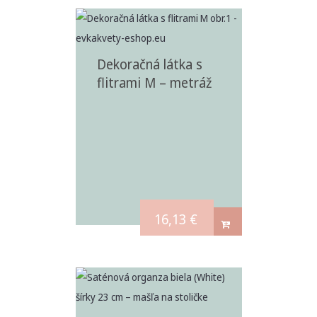
Dekoračná látka s
flitrami M – metráž
16,13
€