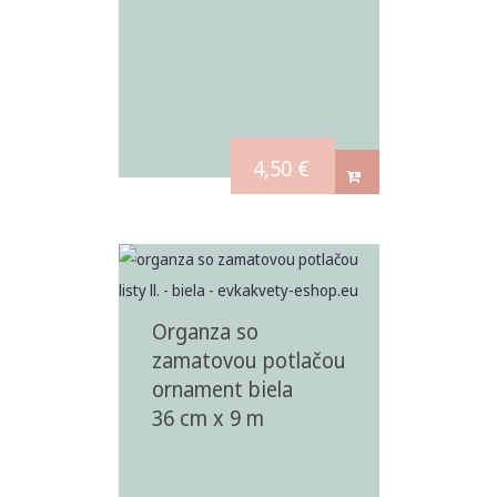
4,50
€
Organza so
zamatovou potlačou
ornament biela
36 cm x 9 m