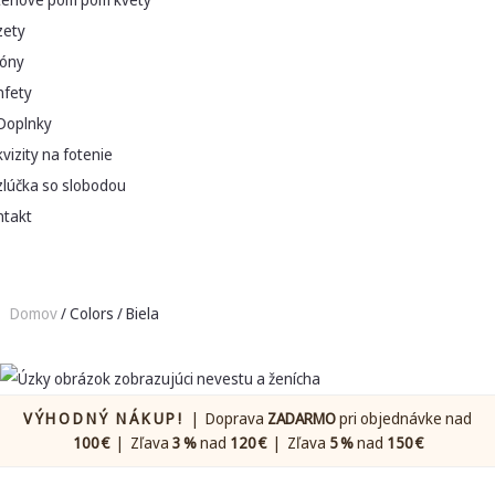
zety
lóny
nfety
Doplnky
vizity na fotenie
zlúčka so slobodou
ntakt
Domov
/ Colors / Biela
VÝHODNÝ NÁKUP!
| Doprava
ZADARMO
pri objednávke nad
100 €
| Zľava
3 %
nad
120 €
| Zľava
5 %
nad
150 €