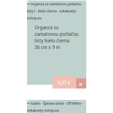
Organza so
zamatovou potlačou
listy bielo-čierna
36 cm x 9 m
8,07
€