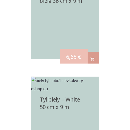
biela 36 cm x 9 m
6,65
€
Tyl biely – White
50 cm x 9 m