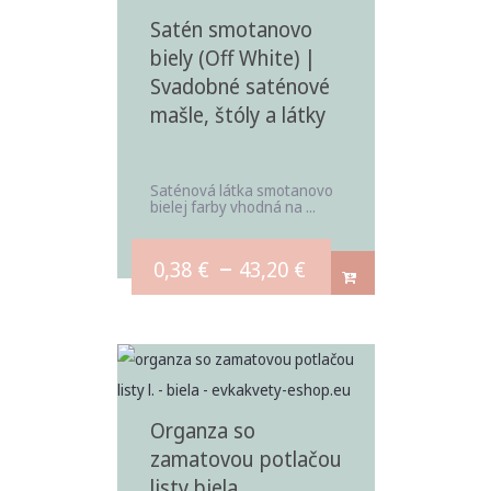
Satén smotanovo
biely (Off White) |
Svadobné saténové
mašle, štóly a látky
Saténová látka smotanovo
bielej farby vhodná na ...
–
0,38
€
43,20
€
Organza so
zamatovou potlačou
listy biela