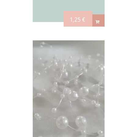
1,25
€