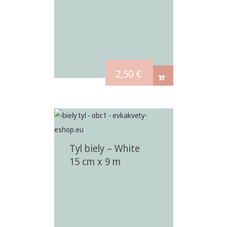
2,50
€
Tyl biely – White
15 cm x 9 m