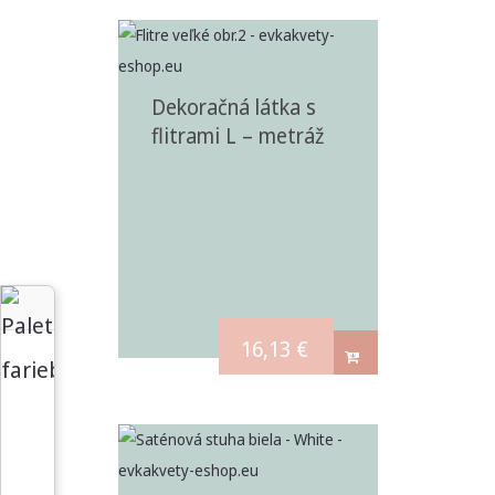
Dekoračná látka s
flitrami L – metráž
16,13
€