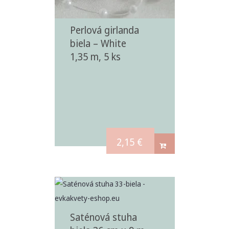
Perlová girlanda
biela – White
1,35 m, 5 ks
2,15
€
Saténová stuha