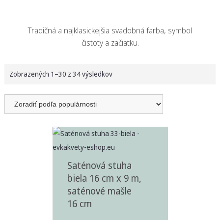
Tradičná a najklasickejšia svadobná farba, symbol
čistoty a začiatku.
Zobrazených 1–30 z 34 výsledkov
Saténová stuha
biela 16 cm x 9 m,
saténové mašle
16 cm