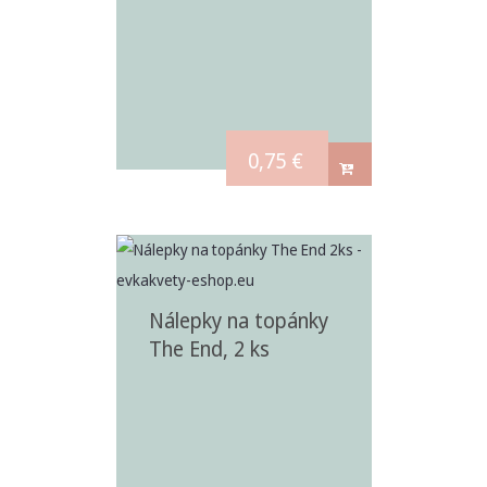
0,75
€
Nálepky na topánky
The End, 2 ks