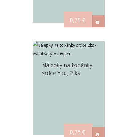
0,75
€
Nálepky na topánky
srdce You, 2 ks
0,75
€