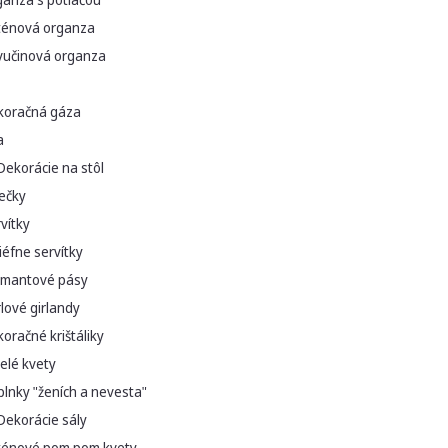
ténová organza
vučinová organza
koračná gáza
a
Dekorácie na stôl
ečky
vítky
iéfne servítky
amantové pásy
lové girlandy
oračné krištáliky
elé kvety
lnky "ženích a nevesta"
Dekorácie sály
ténové pom pom kvety