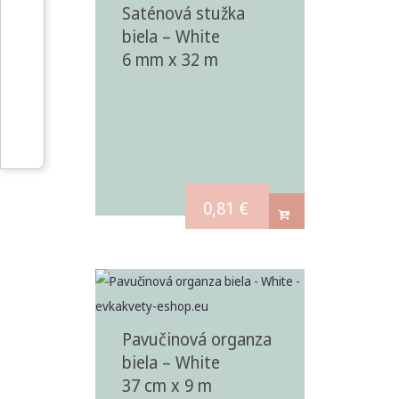
Saténová stužka
biela – White
6 mm x 32 m
0,81
€
Pavučinová organza
biela – White
37 cm x 9 m