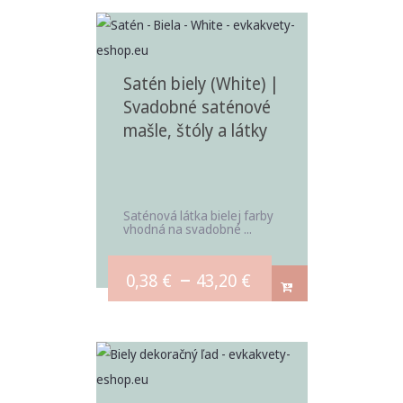
Satén biely (White) |
Svadobné saténové
mašle, štóly a látky
Saténová látka bielej farby
vhodná na svadobné ...
–
0,38
€
43,20
€