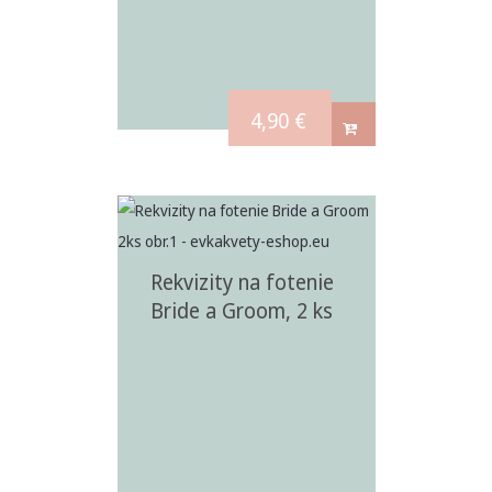
4,90
€
Rekvizity na fotenie
Bride a Groom, 2 ks