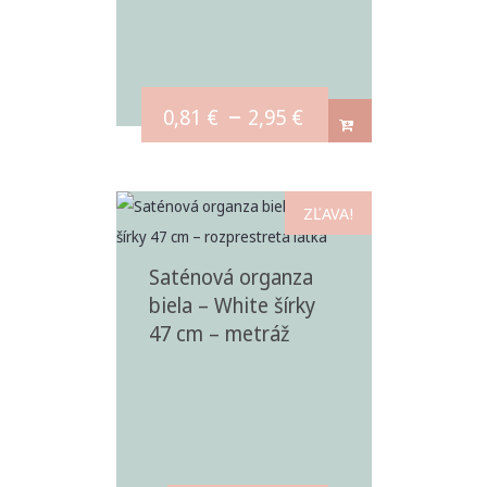
–
0,81
€
2,95
€
ZĽAVA!
Saténová organza
biela – White šírky
47 cm – metráž