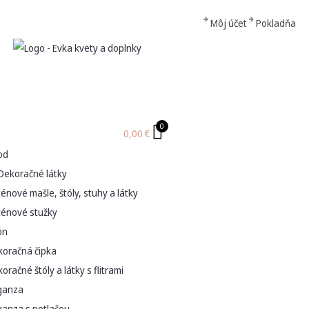
Môj účet
Pokladňa
0
0,00
€
od
Dekoračné látky
énové mašle, štóly, stuhy a látky
ténové stužky
ón
koračná čipka
oračné štóly a látky s flitrami
ganza
ganza s potlačou