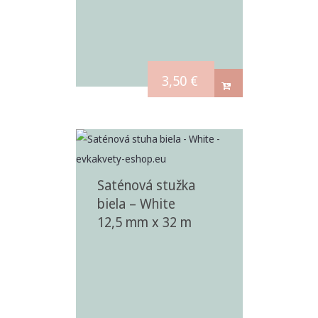
3,50
€
Saténová stužka
biela – White
12,5 mm x 32 m