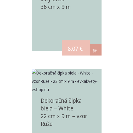
36 cm x 9 m
8,07
€
Dekoračná čipka
biela – White
22 cm x 9 m – vzor
Ruže