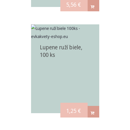
5,56
€
Lupene ruží biele,
100 ks
1,25
€