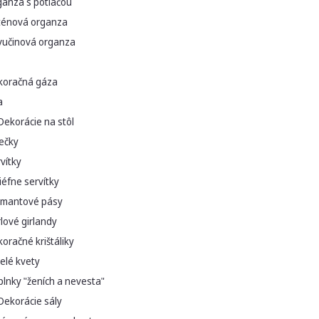
ganza s potlačou
ténová organza
vučinová organza
koračná gáza
a
Dekorácie na stôl
ečky
vítky
iéfne servítky
amantové pásy
lové girlandy
oračné krištáliky
elé kvety
lnky "ženích a nevesta"
Dekorácie sály