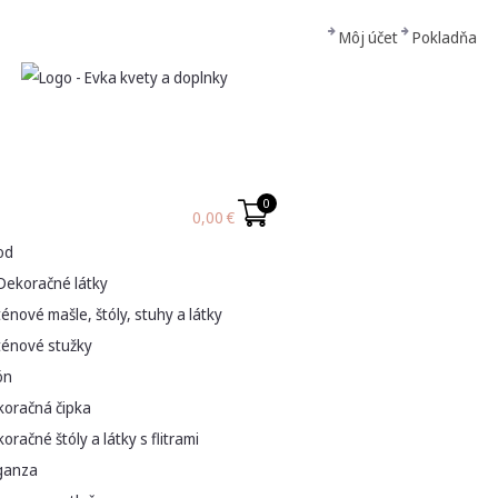
Môj účet
Pokladňa
0
0,00
€
od
Dekoračné látky
énové mašle, štóly, stuhy a látky
ténové stužky
ón
koračná čipka
oračné štóly a látky s flitrami
ganza