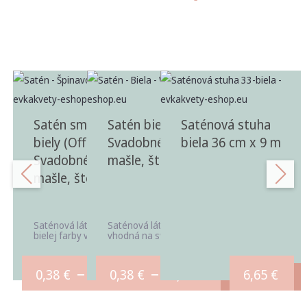
Satén smotanovo
Satén biely (White) |
Saténová stuha
biely (Off White) |
Svadobné saténové
biela 36 cm x 9 m
Svadobné saténové
mašle, štóly a látky
mašle, štóly a látky
Saténová látka smotanovo
Saténová látka bielej farby
bielej farby vhodná na ...
vhodná na svadobné ...
–
–
0,38
€
43,20
0,38
€
€
43,20
€
6,65
€