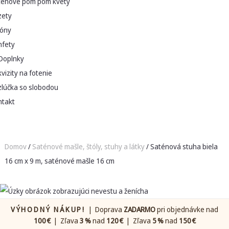
ténové pom pom kvety
zety
lóny
nfety
Doplnky
vizity na fotenie
zlúčka so slobodou
ntakt
Domov
/
Saténové mašle, štóly, stuhy a látky
/ Saténová stuha biela
16 cm x 9 m, saténové mašle 16 cm
VÝHODNÝ NÁKUP!
| Doprava
ZADARMO
pri objednávke nad
100 €
| Zľava
3 %
nad
120 €
| Zľava
5 %
nad
150 €