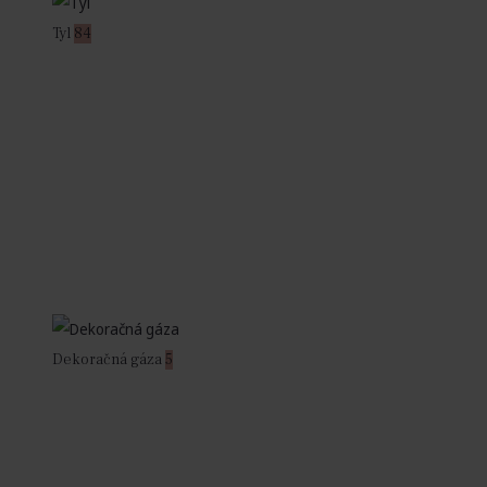
Tyl
84
Dekoračná gáza
5