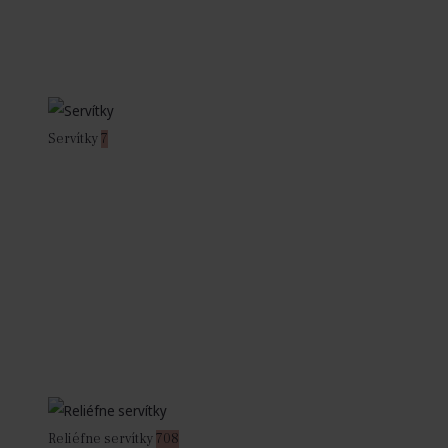
Servítky
7
Reliéfne servítky
708