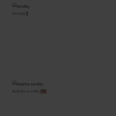
Servítky
7
Reliéfne servítky
708