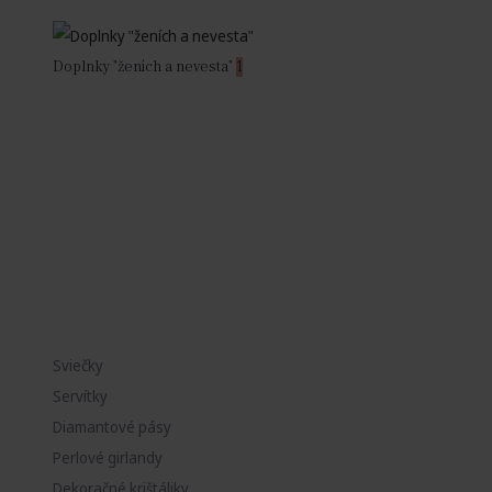
Doplnky "ženích a nevesta"
1
Sviečky
Servítky
Diamantové pásy
Perlové girlandy
Dekoračné krištáliky