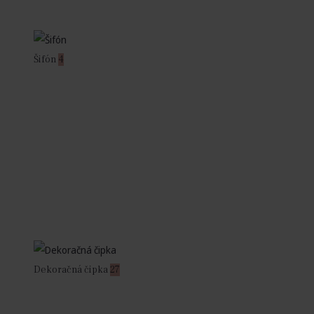
Šifón
4
Dekoračná čipka
27