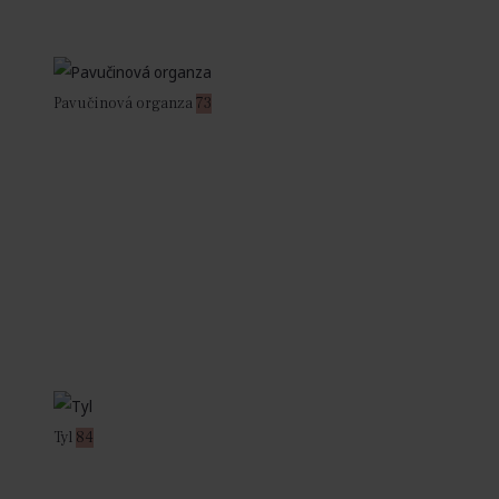
Pavučinová organza
73
Tyl
84