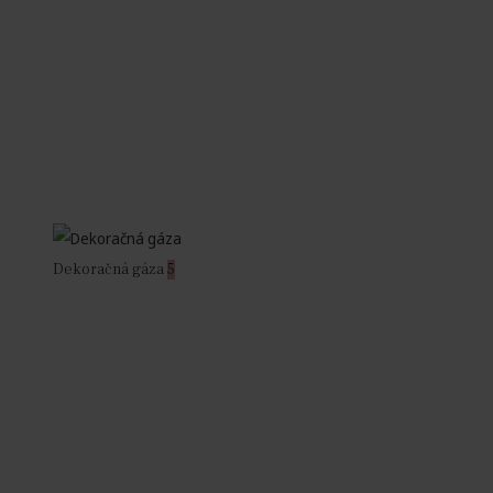
Dekoračná gáza
5