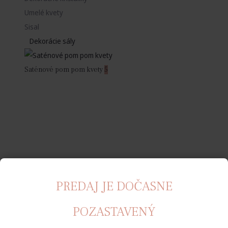
Umelé kvety
Sisal
Dekorácie sály
Saténové pom pom kvety
5
PREDAJ JE DOČASNE
POZASTAVENÝ
Rozety
12