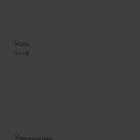
Šifón
4