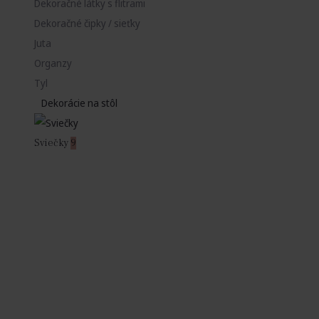
Dekoračné látky s flitrami
Dekoračné čipky / sieťky
Juta
Organzy
Tyl
Dekorácie na stôl
Sviečky
9