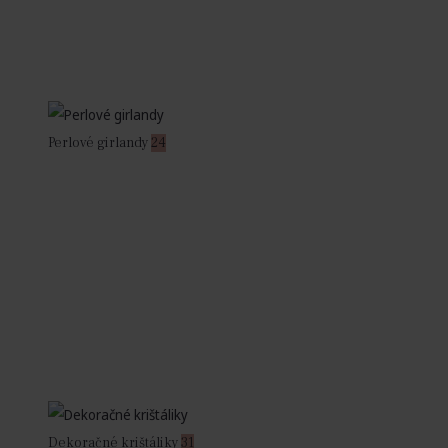
Perlové girlandy
24
Dekoračné krištáliky
31