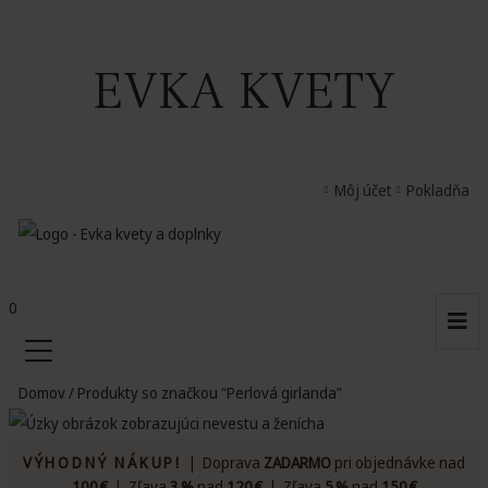
EVKA KVETY
Môj účet
Pokladňa
0
Domov
/ Produkty so značkou “Perlová girlanda”
VÝHODNÝ NÁKUP!
| Doprava
ZADARMO
pri objednávke nad
100 €
| Zľava
3 %
nad
120 €
| Zľava
5 %
nad
150 €