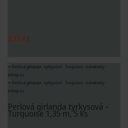
2,15
€
Perlová girlanda tyrkysová –
Turquoise 1,35 m, 5 ks