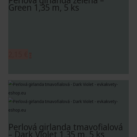
Green 1,35 m, 5 ks
2,15
€
Perlová girlanda tmavofialová
– Dark Violet 1,35 m, 5 ks