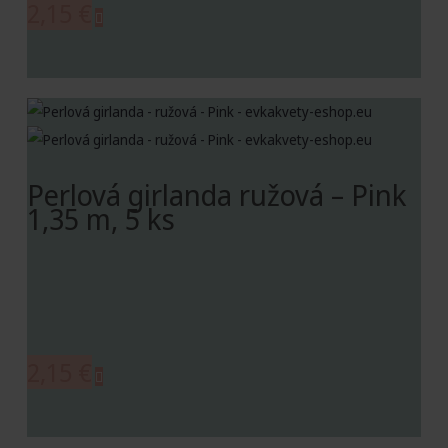
2,15
€
Perlová girlanda ružová – Pink
1,35 m, 5 ks
2,15
€