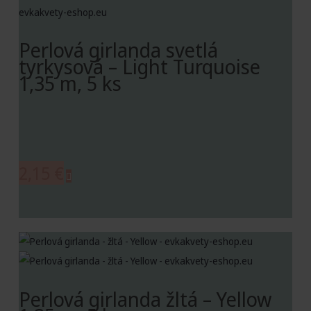
Perlová girlanda svetlá
tyrkysová – Light Turquoise
1,35 m, 5 ks
2,15
€
Perlová girlanda žltá – Yellow