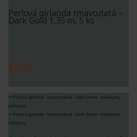
Perlová girlanda tmavozlatá –
Dark Gold 1,35 m, 5 ks
2,15
€