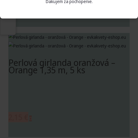
Ďakujem za pochopenie.
2,15
€
Perlová girlanda oranžová –
Orange 1,35 m, 5 ks
2,15
€