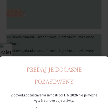
2,15
€
Perlová girlanda svetlofialová –
PREDAJ JE DOČASNE
Light Violet 1,35 m, 5 ks
POZASTAVENÝ
Z dôvodu pozastavenia živnosti od
1. 6. 2026
nie je možné
vytvárať nové objednávky.