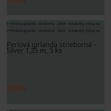
Perlová girlanda strieborná –
Silver 1,35 m, 5 ks
2,15
€