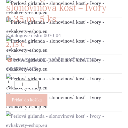
slonovinová kosť – Ivory
1,35 m, 5 ks
Katalógové číslo: 0070-04
2,15
€
8 NA SKLADE (MÔŽE BYŤ SPÄTNE
OBJEDNANÉ)
+
-
Pridať do košíka