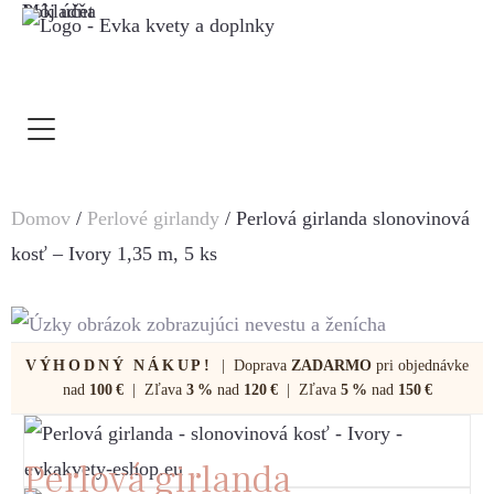
Môj účet
Pokladňa
Domov
/
Perlové girlandy
/ Perlová girlanda slonovinová
kosť – Ivory 1,35 m, 5 ks
VÝHODNÝ NÁKUP!
| Doprava
ZADARMO
pri objednávke
nad
100 €
| Zľava
3 %
nad
120 €
| Zľava
5 %
nad
150 €
Perlová girlanda