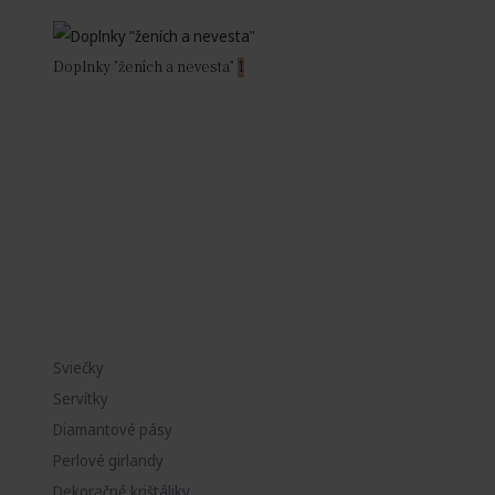
Doplnky "ženích a nevesta"
1
Sviečky
Servítky
Diamantové pásy
Perlové girlandy
Dekoračné krištáliky