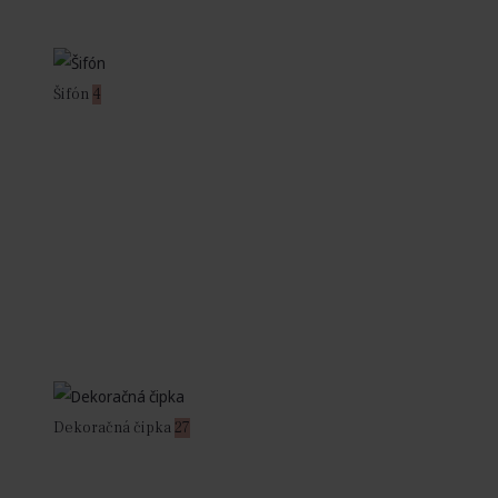
Šifón
4
Dekoračná čipka
27