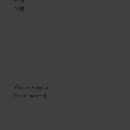
Tyl
84
Dekoračná gáza
5