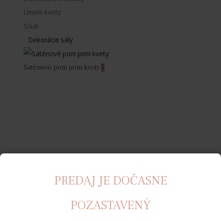
Umelé kvety
Sisal
Dekorácie sály
Saténové pom pom kvety
5
PREDAJ JE DOČASNE
POZASTAVENÝ
Rozety
12