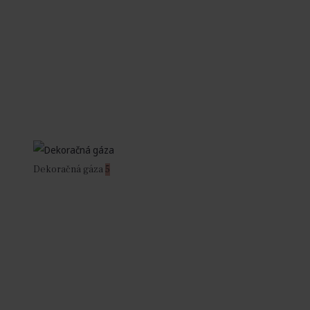
Dekoračná gáza
5