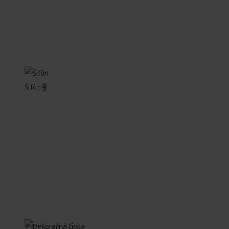
Šifón
4