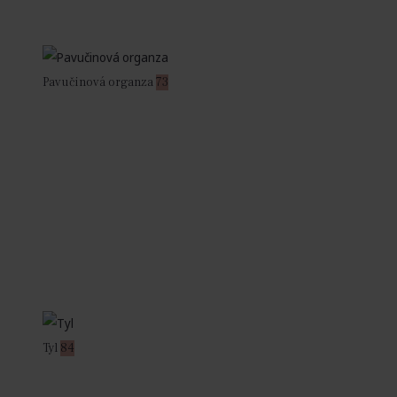
Pavučinová organza
73
Tyl
84