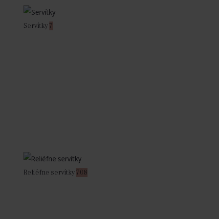
Servítky
7
Reliéfne servítky
708