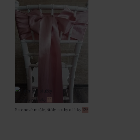
Saténové stužky
74
Saténové mašle, štóly, stuhy a látky
125