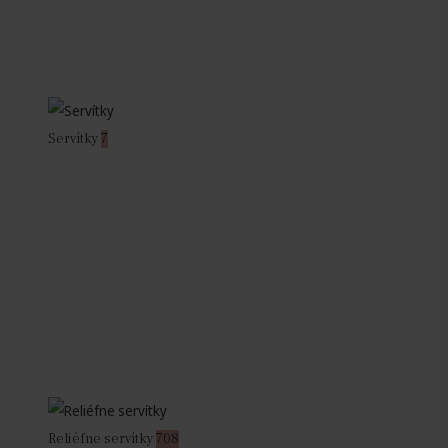
Servítky
7
Reliéfne servítky
708