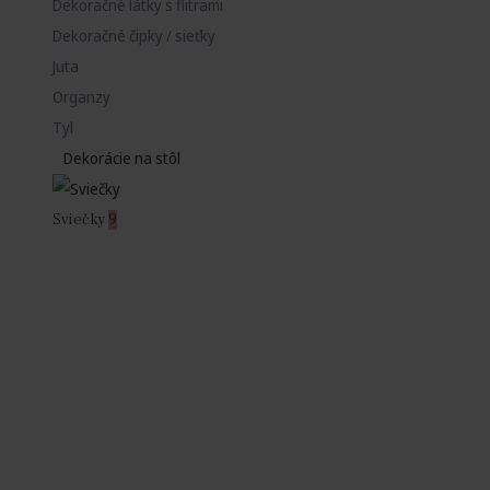
Dekoračné látky s flitrami
Dekoračné čipky / sieťky
Juta
Organzy
Tyl
Dekorácie na stôl
Sviečky
9