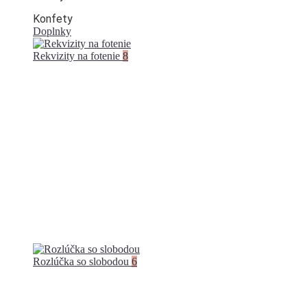
Konfety
Doplnky
Rekvizity na fotenie
8
Rozlúčka so slobodou
6