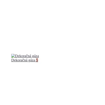
Dekoračná gáza
5