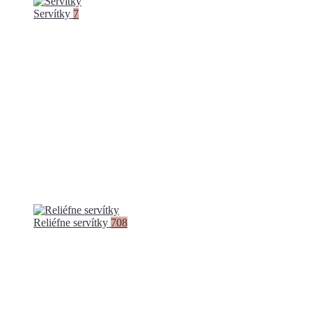
Servítky
7
Reliéfne servítky
708