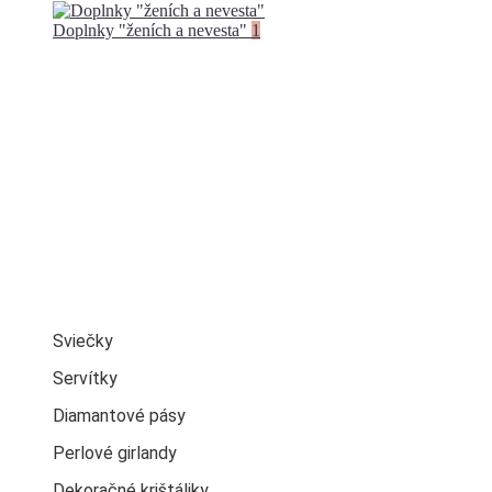
Doplnky "ženích a nevesta"
1
Sviečky
Servítky
Diamantové pásy
Perlové girlandy
Dekoračné krištáliky