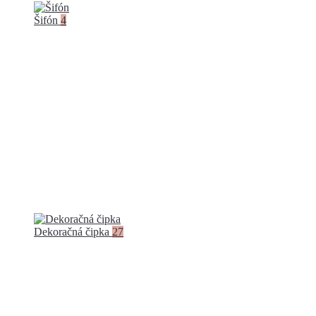
Šifón
4
Dekoračná čipka
27