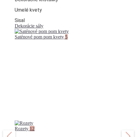
Umelé kvety
Sisal
Dekorácie sály
Saténové pom pom kvety
5
PREDAJ JE DOČASNE
POZASTAVENÝ
Rozety
12