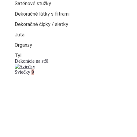
Saténové stužky
Dekoračné látky s flitrami
Dekoračné čipky / sieťky
Juta
Organzy
Tyl
Dekorácie na stôl
Sviečky
9