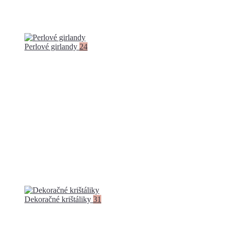
Perlové girlandy
24
Dekoračné krištáliky
31