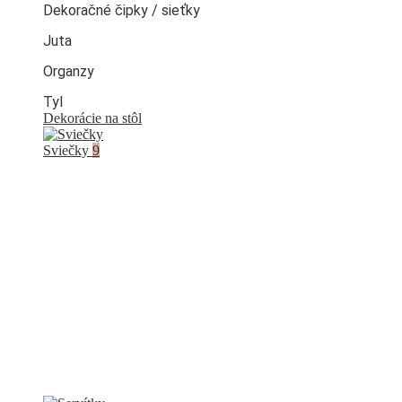
Dekoračné čipky / sieťky
Juta
Organzy
Tyl
Dekorácie na stôl
Sviečky
9