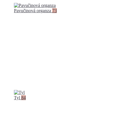
Pavučinová organza
73
Tyl
84