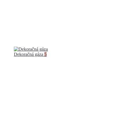
Dekoračná gáza
5