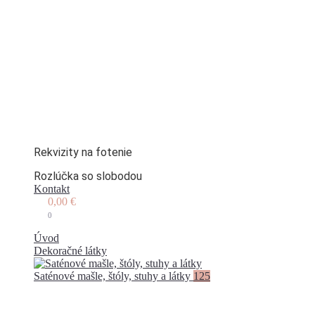
Rekvizity na fotenie
Rozlúčka so slobodou
Kontakt
0,00
€
0
Úvod
Dekoračné látky
Saténové mašle, štóly, stuhy a látky
125