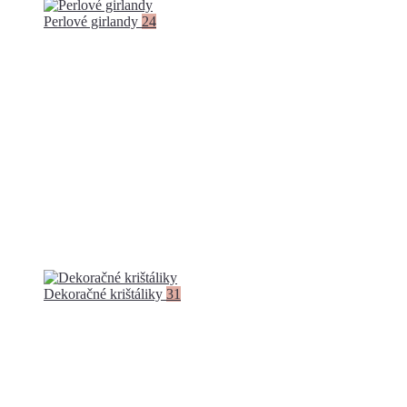
Perlové girlandy
24
Dekoračné krištáliky
31