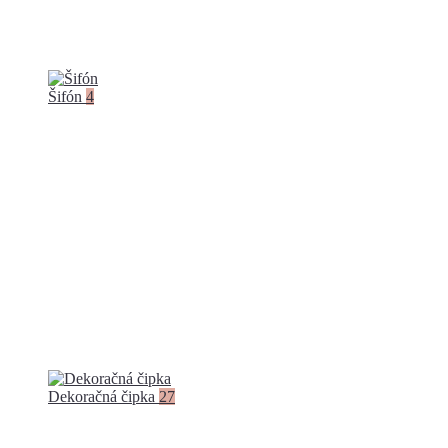
Šifón
4
Dekoračná čipka
27