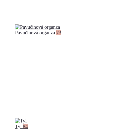
Pavučinová organza
73
Tyl
84