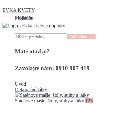
EVKA KVETY
Môj účet
Pokladňa
Hľadať:
Vyhľadávanie
Máte otázky?
Zavolajte nám: 0910 907 419
Úvod
Dekoračné látky
Saténové mašle, štóly, stuhy a látky
125