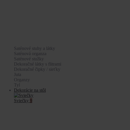
Saténové stuhy a látky
Saténová organza
Saténové stužky
Dekoračné látky s flitrami
Dekoračné čipky / sieťky
Juta
Organzy
Tyl
Dekorácie na stôl
Sviečky
9