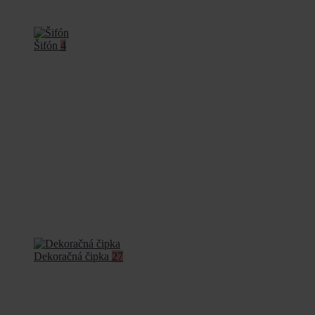
Šifón
4
Dekoračná čipka
27