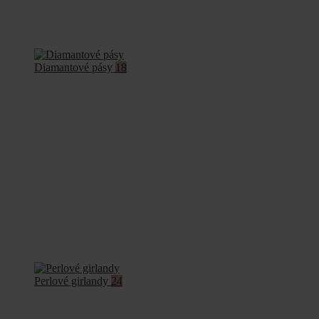
Diamantové pásy
18
Perlové girlandy
24