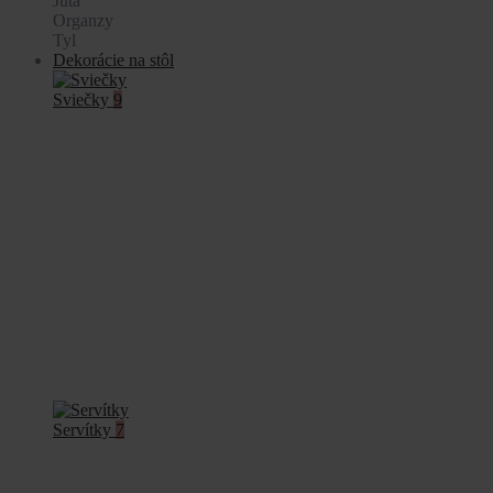
Juta
Organzy
Tyl
Dekorácie na stôl
Sviečky
9
Servítky
7