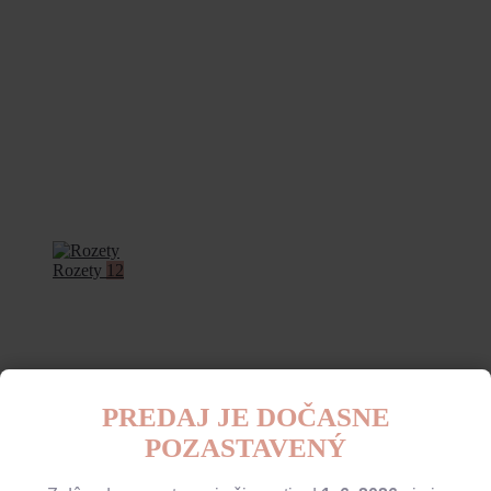
Rozety
12
PREDAJ JE DOČASNE
POZASTAVENÝ