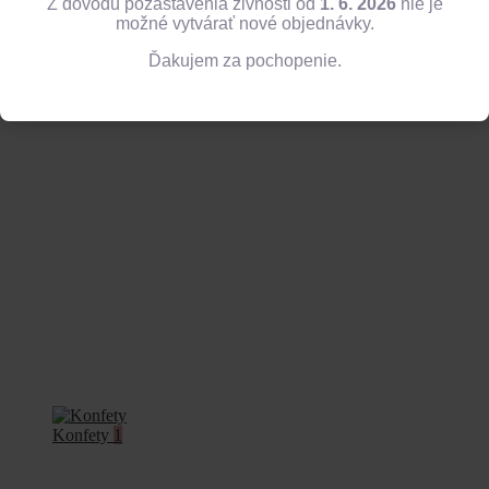
Z dôvodu pozastavenia živnosti od
1. 6. 2026
nie je
možné vytvárať nové objednávky.
Ďakujem za pochopenie.
Balóny
13
Konfety
1