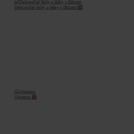
Dekoračné štóly a látky s flitrami
12
Organza
10