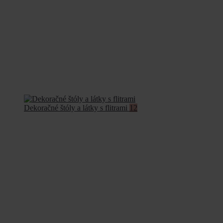
Dekoračné štóly a látky s flitrami
12