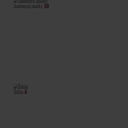
Saténové stužky
74
Šifón
4