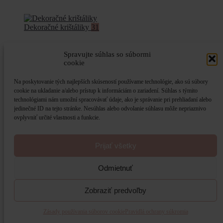
Dekoračné krištáliky
31
Spravujte súhlas so súbormi
cookie
Na poskytovanie tých najlepších skúseností používame technológie, ako sú súbory
cookie na ukladanie a/alebo prístup k informáciám o zariadení. Súhlas s týmito
technológiami nám umožní spracovávať údaje, ako je správanie pri prehliadaní alebo
jedinečné ID na tejto stránke. Nesúhlas alebo odvolanie súhlasu môže nepriaznivo
ovplyvniť určité vlastnosti a funkcie.
Prijať všetky
Odmietnuť
Umelé kvety
4
Zobraziť predvoľby
Zásady používania súborov cookie
Pravidlá ochrany súkromia