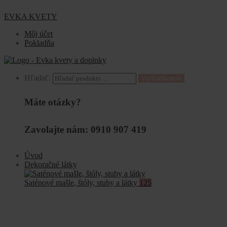
EVKA KVETY
Môj účet
Pokladňa
Hľadať:
Vyhľadávanie
Máte otázky?
Zavolajte nám: 0910 907 419
Úvod
Dekoračné látky
Saténové mašle, štóly, stuhy a látky
125