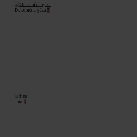
Dekoračná gáza
5
Juta
3