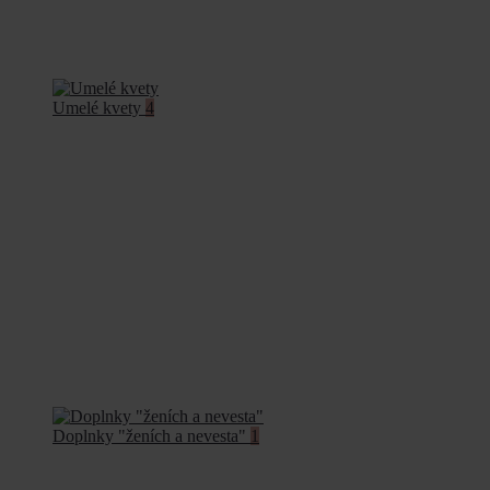
Umelé kvety
4
Doplnky "ženích a nevesta"
1