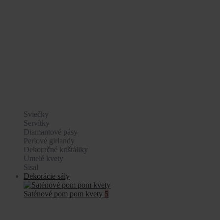
Sviečky
Servítky
Diamantové pásy
Perlové girlandy
Dekoračné krištáliky
Umelé kvety
Sisal
Dekorácie sály
Saténové pom pom kvety
5