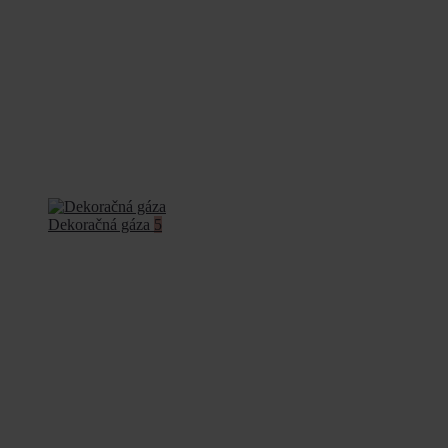
Dekoračná gáza
5