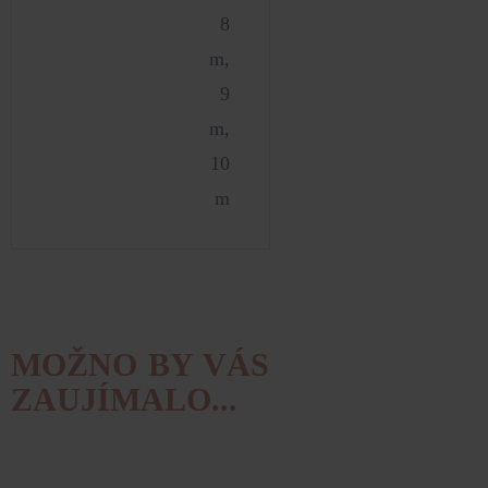
8
m,
9
m,
10
m
MOŽNO BY VÁS
ZAUJÍMALO...