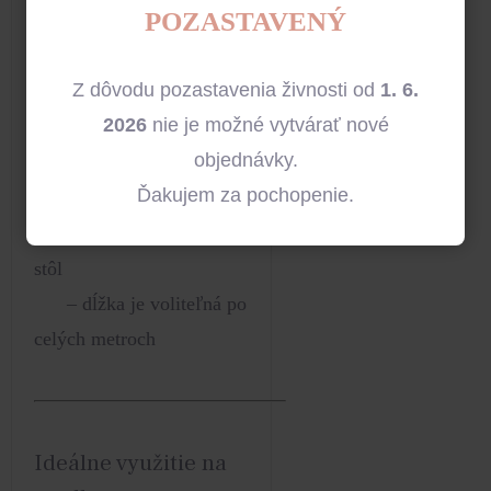
– dĺžky sú voliteľné po
POZASTAVENÝ
celých metroch
Z dôvodu pozastavenia živnosti od
1. 6.
Látka 150 cm:
2026
nie je možné vytvárať nové
– perfektná na svadobné
objednávky.
pozadie, závesy a fotosteny
Ďakujem za pochopenie.
– luxusný behúň alebo
dekorácia na hlavný svadobný
stôl
– dĺžka je voliteľná po
celých metroch
Ideálne využitie na