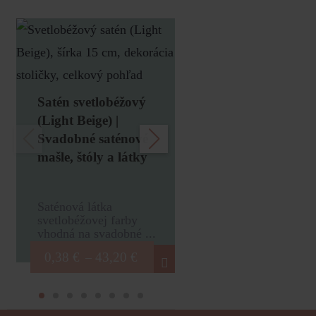
Satén kapučíno
(Cappuccino) |
Satén svetlobéžový
Svadobné satén
(Light Beige) |
mašle, štóly a lá
Svadobné saténové
mašle, štóly a látky
Saténová látka
kapučínovej farby
Saténová látka
vhodná na svadobn
svetlobéžovej farby
vhodná na svadobné ...
0,38
€
43,20
–
0,38
€
43,20
€
–