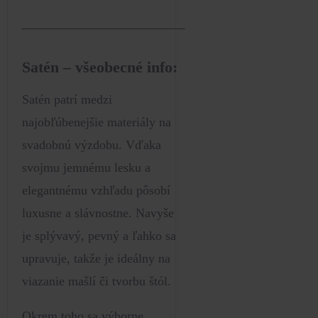
Satén – všeobecné info:
Satén patrí medzi
najobľúbenejšie materiály na
svadobnú výzdobu. Vďaka
svojmu jemnému lesku a
elegantnému vzhľadu pôsobí
luxusne a slávnostne. Navyše
je splývavý, pevný a ľahko sa
upravuje, takže je ideálny na
viazanie mašlí či tvorbu štól.
Okrem toho sa výborne