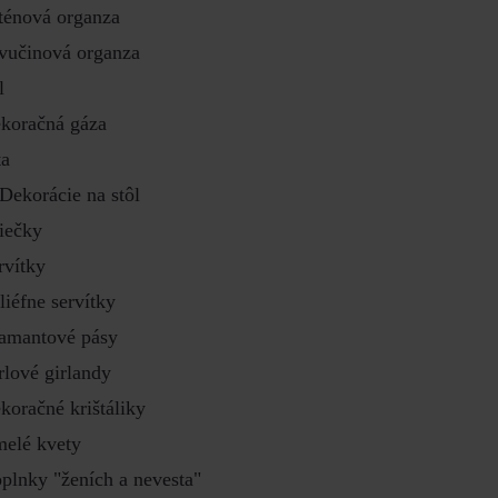
ténová organza
vučinová organza
l
koračná gáza
ta
Dekorácie na stôl
iečky
rvítky
liéfne servítky
amantové pásy
rlové girlandy
koračné krištáliky
elé kvety
plnky "ženích a nevesta"