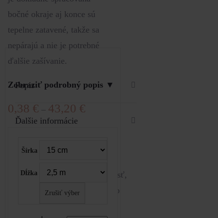
bočné okraje aj konce sú
tepelne zatavené, takže sa
nepárajú a nie je potrebné
ďalšie zašívanie.
Zobraziť podrobný popis ▼
Popis
0,38
€
43,20
€
–
Ďalšie informácie
POPIS
Šírka
Dĺžka
Dodajte svojej svadbe jemnosť,
eleganciu a romantiku s touto
Zrušiť výber
saténovou látkou v odtieni