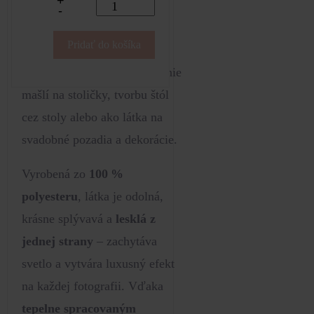
+
piesková (jemný odtieň
-
béžovej s náznakom
Pridať do košíka
prírodnej zeme)
. Satén
pieskový je ideálny na viazanie
mašlí na stoličky, tvorbu štól
cez stoly alebo ako látka na
svadobné pozadia a dekorácie.
Vyrobená zo
100 %
polyesteru
, látka je odolná,
krásne splývavá a
lesklá z
jednej strany
– zachytáva
svetlo a vytvára luxusný efekt
na každej fotografii. Vďaka
tepelne spracovaným