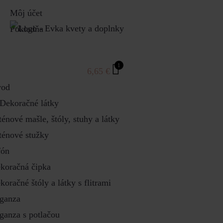
Môj účet
Pokladňa
1
6,65
€
od
Dekoračné látky
ténové mašle, štóly, stuhy a látky
ténové stužky
fón
koračná čipka
koračné štóly a látky s flitrami
ganza
ganza s potlačou