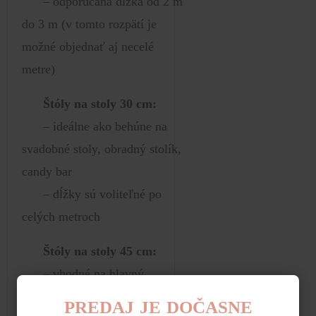
– odporúčaná dĺžka od 2 m
do 3 m (v tomto rozpätí je
možné objednať aj necelé
metre)
Štóly na stoly 30 cm:
– ideálne ako behúne na
svadobné stoly, obradný stolík,
candy bar
– dĺžky sú voliteľné po
celých metroch
Štóly na stoly 45 cm:
– vhodné na hlavný
svadobný stôl a stoly hostí
PREDAJ JE DOČASNE