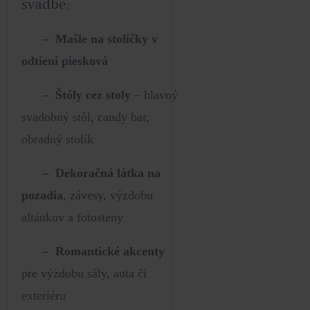
svadbe:
– Mašle na stoličky v
odtieni piesková
– Štóly cez stoly
– hlavný
svadobný stôl, candy bar,
obradný stolík
– Dekoračná látka na
pozadia
, závesy, výzdobu
altánkov a fotosteny
– Romantické akcenty
pre výzdobu sály, auta či
exteriéru