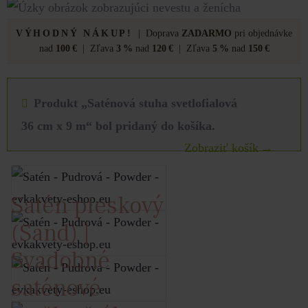
VÝHODNÝ NÁKUP!
| Doprava
ZADARMO
pri objednávke
nad
100 €
| Zľava
3 %
nad
120 €
| Zľava
5 %
nad
150 €
Produkt „Saténová stuha svetlofialová
36 cm x 9 m“ bol pridaný do košíka.
Zobraziť košík
Satén pieskový
(Sand) |
Svadobné
saténové