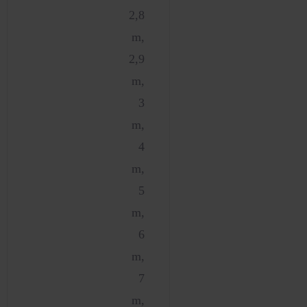
2,8
m,
2,9
m,
3
m,
4
m,
5
m,
6
m,
7
m,