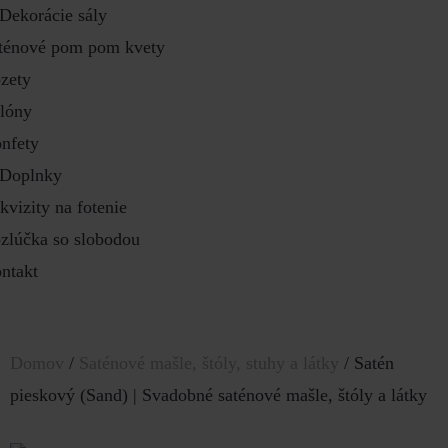
Dekorácie sály
ténové pom pom kvety
zety
lóny
nfety
Doplnky
kvizity na fotenie
zlúčka so slobodou
ntakt
Domov
/
Saténové mašle, štóly, stuhy a látky
/ Satén
pieskový (Sand) | Svadobné saténové mašle, štóly a látky