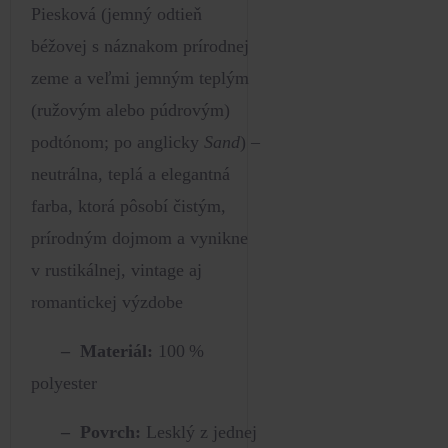
Piesková (jemný odtieň
béžovej s náznakom prírodnej
zeme a veľmi jemným teplým
(ružovým alebo púdrovým)
podtónom; po anglicky
Sand
) –
neutrálna, teplá a elegantná
farba, ktorá pôsobí čistým,
prírodným dojmom a vynikne
v rustikálnej, vintage aj
romantickej výzdobe
– Materiál:
100 %
polyester
– Povrch:
Lesklý z jednej