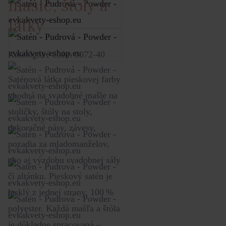
mašle, štóly a
látky
Katalógové číslo: 0072-40
Saténová látka pieskovej farby
vhodná na svadobné mašle na
stoličky, štóly na stoly,
dekoračné pásy, závesy,
pozadia za mladomanželov,
ako aj výzdobu svadobnej sály
či altánku. Pieskový satén je
lesklý z jednej strany, 100 %
polyester. Každá mašľa a štóla
je dôkladne spracovaná –