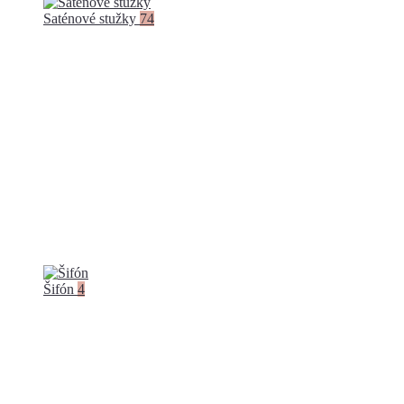
Saténové stužky
74
Šifón
4