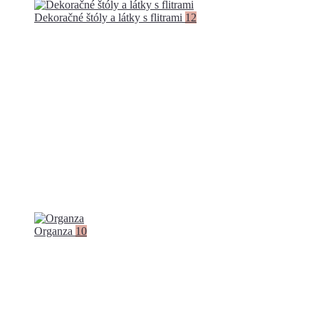
Dekoračné štóly a látky s flitrami
12
Organza
10