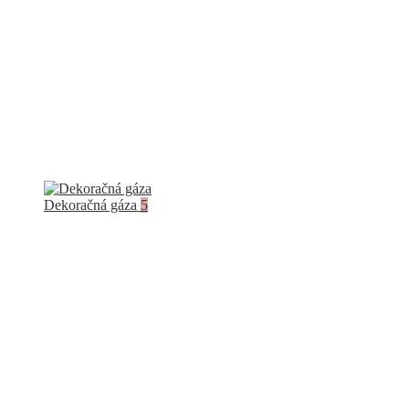
Dekoračná gáza
5