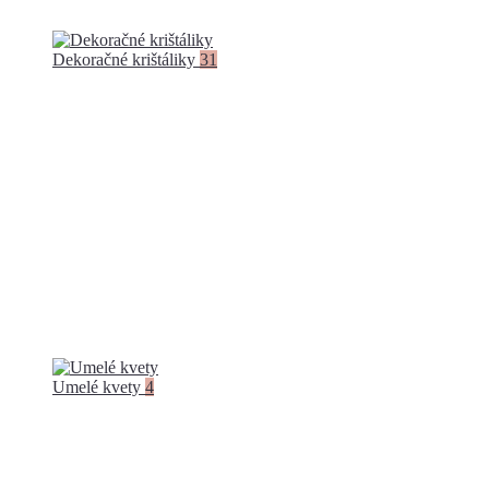
Dekoračné krištáliky
31
Umelé kvety
4