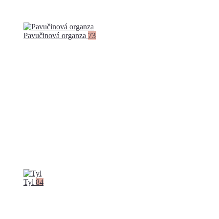
Pavučinová organza
73
Tyl
84