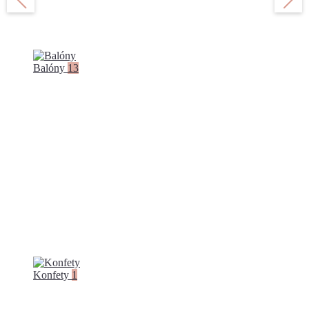
Balóny
13
Konfety
1