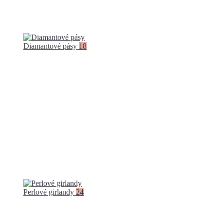
Diamantové pásy
18
Perlové girlandy
24