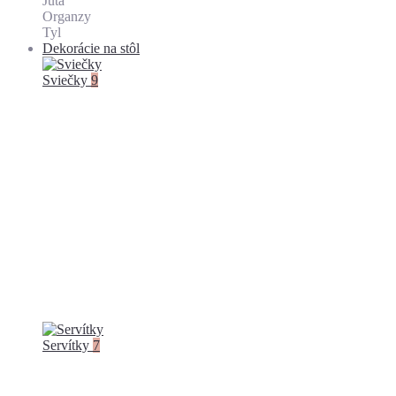
Juta
Organzy
Tyl
Dekorácie na stôl
Sviečky
9
Servítky
7