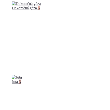
Dekoračná gáza
5
Juta
3