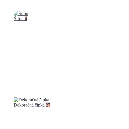
Šifón
4
Dekoračná čipka
27