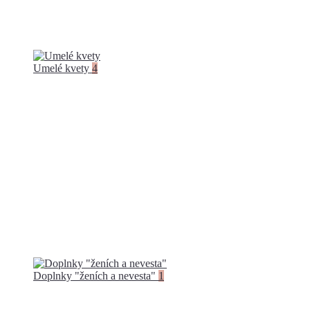
Umelé kvety
4
Doplnky "ženích a nevesta"
1