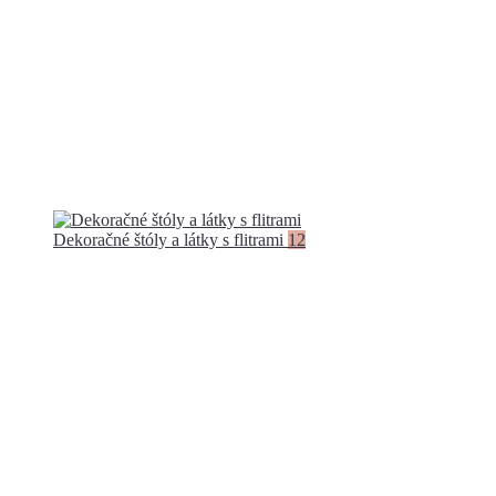
Dekoračné štóly a látky s flitrami
12