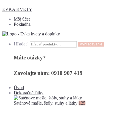
EVKA KVETY
Môj účet
Pokladňa
Hľadať:
Vyhľadávanie
Máte otázky?
Zavolajte nám: 0910 907 419
Úvod
Dekoračné látky
Saténové mašle, štóly, stuhy a látky
125