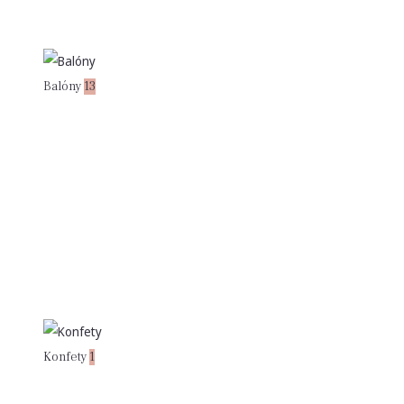
Balóny
13
Konfety
1