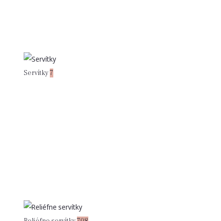
Servítky
7
Reliéfne servítky
708