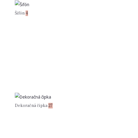
Šifón
4
Dekoračná čipka
27