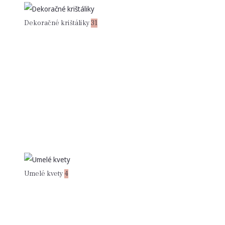
Dekoračné krištáliky
31
Umelé kvety
4