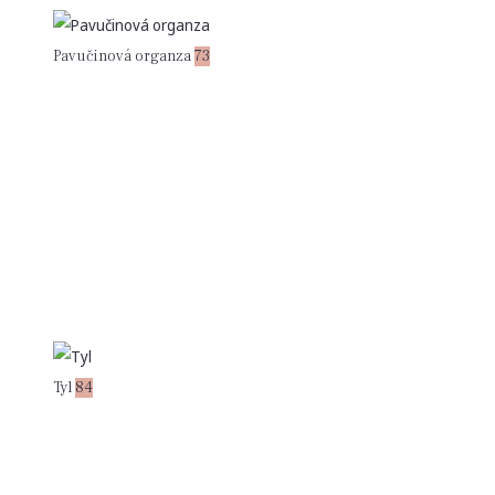
Pavučinová organza
73
Tyl
84