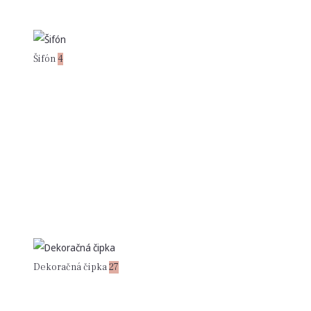
Šifón
4
Dekoračná čipka
27