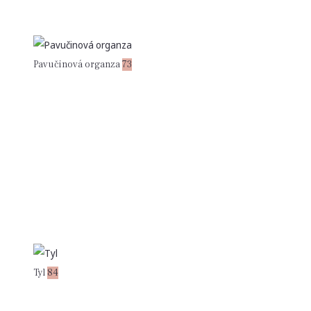
Pavučinová organza
73
Tyl
84