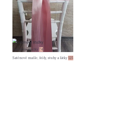
Saténové stužky
74
Saténové mašle, štóly, stuhy a látky
125