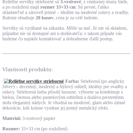
Reliéfne servítky strieborné sú
3-vrstvové
, z vnútornej strany biele,
a po rozložení majú
rozmer 33×33 cm
. Sú pevné, ľahko
skladateľné a zároveň jemné – ideálne na moderné oslavy a svadby.
Balenie obsahuje
20 kusov
, cena je za celé balenie.
Servítky sú vyrábané na zákazku. Môže sa stať, že nie sú skladom,
prípadne nie sú dostupné ani u dodávateľa; v takom prípade vás
budeme čo najskôr kontaktovať a dohodneme ďalší postup.
Vlastnosti produktu:
Farba:
Strieborná (po anglicky
Silver
) – decentný, moderný a štýlový odtieň, ideálny pre svadby a
oslavy. Strieborná farba pôsobí luxusne, výborne sa kombinuje s
bielou, čiernou alebo pastelovými odtieňmi a dodáva prestretému
stolu elegantný nádych. Je vhodná na moderné, glam alebo zimné
dekorácie, kde krásne vynikne jej jemný metalický efekt.
Materiál:
3-vrstvový papier
Rozmer:
33×33 cm (po rozložení)