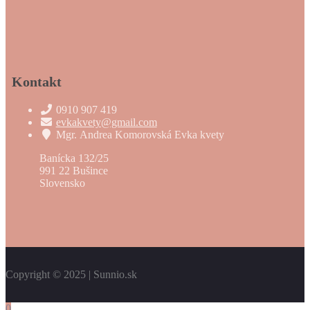
Kontakt
0910 907 419
evkakvety@gmail.com
Mgr. Andrea Komorovská Evka kvety
Banícka 132/25
991 22 Bušince
Slovensko
0