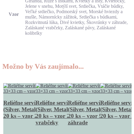
Girlanda, Ruže s lístkami, Kvietky a listy, Kvietočky,
Jelene v snehu, Motýlí svet, Srdiečka, Vtáčie búdky,
Veľké srdiečko, Podmorský svet, Morské hviezdy a
Vzor
mušle, Námornícky zážitok, Srdiečka s búdkami,
Rozkvitnutá lúka, Divé kvietky, Škovránky v záhrade,
Zaláskané vrabčeky, Zaláskané pávy, Zaláskané
kolibríky
Možno by Vás zaujímalo...
Reliéfne servítky strieborné
Reliéfne servítky strieborné
Reliéfne servítky strieborn
Reliéfne serví
(Silver, Metallic) 33×33 cm,
(Silver, Metallic) 33×33 cm,
(Silver, Metallic) 33×33 cm
(Silver, Metal
20 ks – vzor Zaláskané pávy
20 ks – vzor Zaláskané
20 ks – vzor Škovránky v
20 ks – vzor 
vrabčeky
záhrade