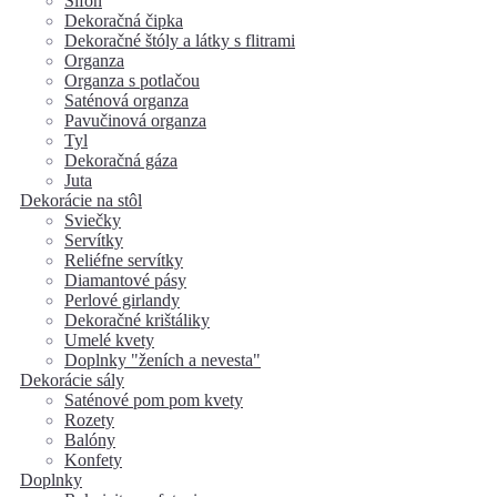
Šifón
Dekoračná čipka
Dekoračné štóly a látky s flitrami
Organza
Organza s potlačou
Saténová organza
Pavučinová organza
Tyl
Dekoračná gáza
Juta
Dekorácie na stôl
Sviečky
Servítky
Reliéfne servítky
Diamantové pásy
Perlové girlandy
Dekoračné krištáliky
Umelé kvety
Doplnky "ženích a nevesta"
Dekorácie sály
Saténové pom pom kvety
Rozety
Balóny
Konfety
Doplnky