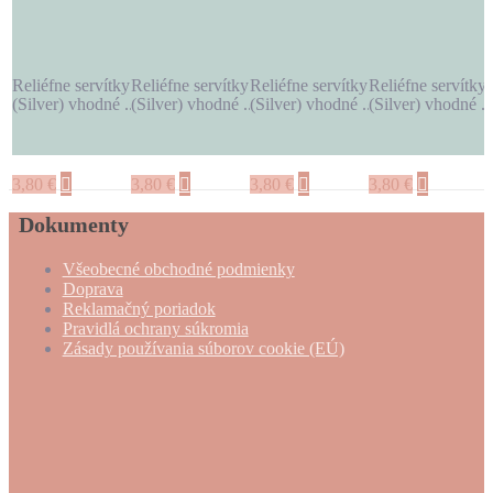
Reliéfne servítky v odtieni strieborná
Reliéfne servítky v odtieni strieborná
Reliéfne servítky v odtieni striebor
Reliéfne servítky 
(Silver) vhodné ...
(Silver) vhodné ...
(Silver) vhodné ...
(Silver) vhodné ..
3,80
€
3,80
€
3,80
€
3,80
€
Dokumenty
Všeobecné obchodné podmienky
Doprava
Reklamačný poriadok
Pravidlá ochrany súkromia
Zásady používania súborov cookie (EÚ)