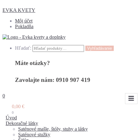
EVKA KVETY
Môj účet
Pokladňa
Hľadať:
Vyhľadávanie
Máte otázky?
Zavolajte nám: 0910 907 419
0
0,00
€
0
Úvod
Dekoračné látky
Saténové mašle, štóly, stuhy a látky
Saténové stužky