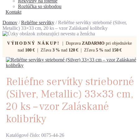
Rekvizity na fotenie
Rozlúčka so slobodou
Kontakt
Domov
/
Reliéfne servítky
/ Reliéfne servítky strieborné (Silver,
Metallic) 33×33 cm, 20 ks – vzor Zaláskané kolibríky
VÝHODNÝ NÁKUP!
| Doprava
ZADARMO
pri objednávke
nad
100 €
| Zľava
3 %
nad
120 €
| Zľava
5 %
nad
150 €
Reliéfne servítky strieborné
(Silver, Metallic) 33×33 cm,
20 ks – vzor Zaláskané
kolibríky
Katalógové číslo: 0075-44-26