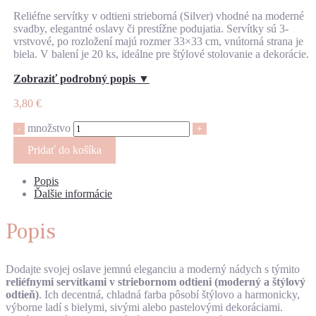
Reliéfne servítky v odtieni strieborná (Silver) vhodné na moderné
svadby, elegantné oslavy či prestížne podujatia. Servítky sú 3-
vrstvové, po rozložení majú rozmer 33×33 cm, vnútorná strana je
biela. V balení je 20 ks, ideálne pre štýlové stolovanie a dekorácie.
Zobraziť podrobný popis ▼
3,80
€
množstvo
-
+
Pridať do košíka
Popis
Ďalšie informácie
Popis
Dodajte svojej oslave jemnú eleganciu a moderný nádych s týmito
reliéfnymi servítkami v striebornom odtieni (moderný a štýlový
odtieň)
. Ich decentná, chladná farba pôsobí štýlovo a harmonicky,
výborne ladí s bielymi, sivými alebo pastelovými dekoráciami.