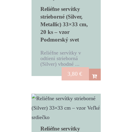
Reliéfne servítky
strieborné (Silver,
Metallic) 33×33 cm,
20 ks – vzor
Podmorský svet
Reliéfne servítky v
odtieni strieborná
(Silver) vhodné ...
3,80
€
Reliéfne servítky