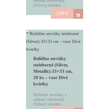
odtieni strieborná
(Silver) vhodné ...
3,80
€
Reliéfne servítky
strieborné (Silver,
Metallic) 33×33 cm,
20 ks – vzor Divé
kvietky
Reliéfne servítky v
odtieni strieborná
(Silver) vhodné ...