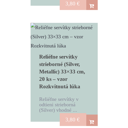
3,80
€
Reliéfne servítky
strieborné (Silver,
Metallic) 33×33 cm,
20 ks – vzor
Rozkvitnutá lúka
Reliéfne servítky v
odtieni strieborná
(Silver) vhodné ...
3,80
€