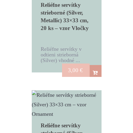
Reliéfne servítky
strieborné (Silver,
Metallic) 33×33 cm,
20 ks – vzor Vločky
Reliéfne servítky v
odtieni strieborná
(Silver) vhodné ...
3,00
€
Reliéfne servítky