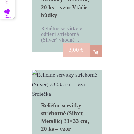
20 ks – vzor Vtáčie
búdky
Reliéfne servítky v
odtieni strieborná
(Silver) vhodné ...
3,00
€
Reliéfne servítky
strieborné (Silver,
Metallic) 33×33 cm,
20 ks – vzor