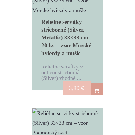
Reliéfne servítky
strieborné (Silver,
Metallic) 33×33 cm,
20 ks – vzor Morské
hviezdy a mušle
Reliéfne servítky v
odtieni strieborná
(Silver) vhodné ...
3,80
€