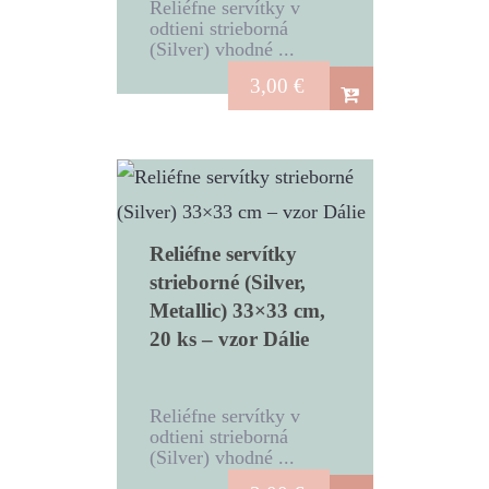
Reliéfne servítky v
odtieni strieborná
(Silver) vhodné ...
3,00
€
Reliéfne servítky
strieborné (Silver,
Metallic) 33×33 cm,
20 ks – vzor Dálie
Reliéfne servítky v
odtieni strieborná
(Silver) vhodné ...