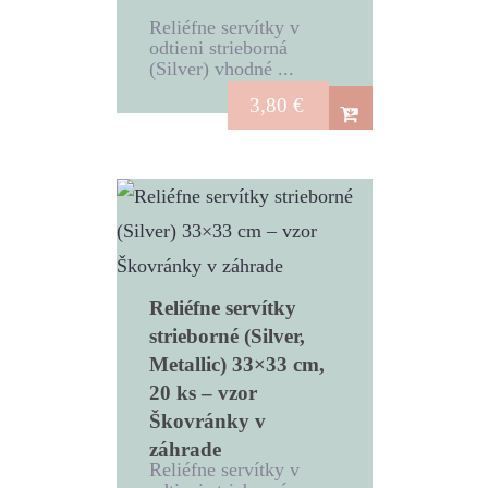
Reliéfne servítky v
odtieni strieborná
(Silver) vhodné ...
3,80
€
Reliéfne servítky
strieborné (Silver,
Metallic) 33×33 cm,
20 ks – vzor
Škovránky v
záhrade
Reliéfne servítky v