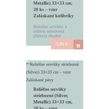
Metallic) 33×33 cm,
20 ks – vzor
Zaláskané kolibríky
Reliéfne servítky v
odtieni strieborná
(Silver) vhodné ...
3,80
€
Reliéfne servítky
strieborné (Silver,
Metallic) 33×33 cm,
20 ks – vzor