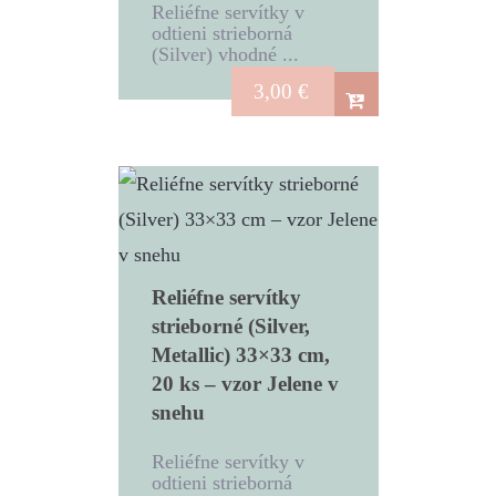
Reliéfne servítky v
odtieni strieborná
(Silver) vhodné ...
3,00
€
Reliéfne servítky
strieborné (Silver,
Metallic) 33×33 cm,
20 ks – vzor Jelene v
snehu
Reliéfne servítky v
odtieni strieborná