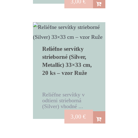
3,00
€
Reliéfne servítky
strieborné (Silver,
Metallic) 33×33 cm,
20 ks – vzor Ruže
Reliéfne servítky v
odtieni strieborná
(Silver) vhodné ...
3,00
€