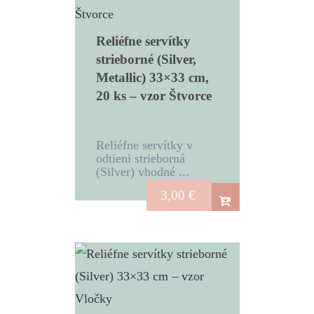
Reliéfne servítky
strieborné (Silver,
Metallic) 33×33 cm,
20 ks – vzor Štvorce
Reliéfne servítky v
odtieni strieborná
(Silver) vhodné ...
3,00
€