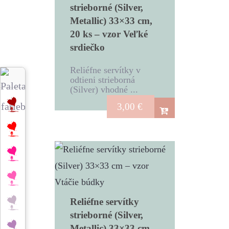
strieborné (Silver,
Metallic) 33×33 cm,
20 ks – vzor Veľké
srdiečko
Reliéfne servítky v
odtieni strieborná
(Silver) vhodné ...
3,00
€
Reliéfne servítky
strieborné (Silver,
Metallic) 33×33 cm,