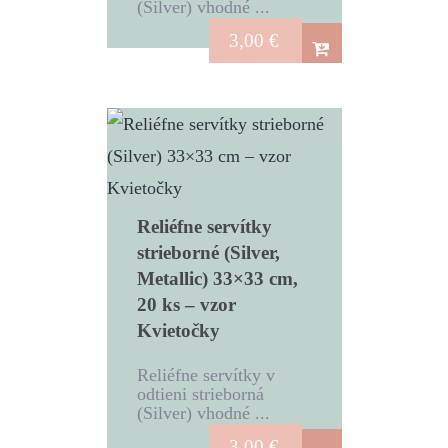
(Silver) vhodné ...
3,00
€
Reliéfne servítky
strieborné (Silver,
Metallic) 33×33 cm,
20 ks – vzor
Kvietočky
Reliéfne servítky v
odtieni strieborná
(Silver) vhodné ...
3,00
€