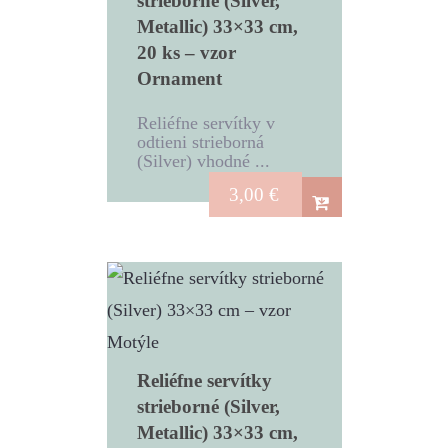
strieborné (Silver,
Metallic) 33×33 cm,
20 ks – vzor
Ornament
Reliéfne servítky v
odtieni strieborná
(Silver) vhodné ...
3,00
€
Reliéfne servítky
strieborné (Silver,
Metallic) 33×33 cm,