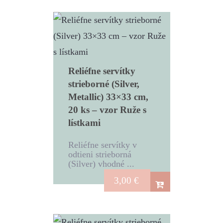
Reliéfne servítky
strieborné (Silver,
Metallic) 33×33 cm,
20 ks – vzor Ruže s
lístkami
Reliéfne servítky v
odtieni strieborná
(Silver) vhodné ...
3,00
€