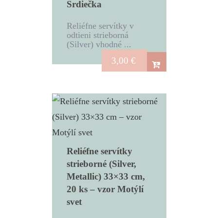
Srdiečka
Reliéfne servítky v
odtieni strieborná
(Silver) vhodné ...
3,00
€
Reliéfne servítky
strieborné (Silver,
Metallic) 33×33 cm,
20 ks – vzor Motýlí
svet