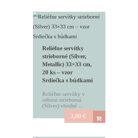
Reliéfne servítky
strieborné (Silver,
Metallic) 33×33 cm,
20 ks – vzor
Srdiečka s búdkami
Reliéfne servítky v
odtieni strieborná
(Silver) vhodné ...
3,80
€