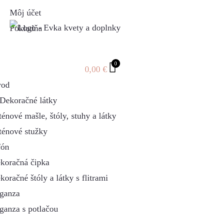
Môj účet
Pokladňa
0
0,00
€
od
Dekoračné látky
ténové mašle, štóly, stuhy a látky
ténové stužky
fón
koračná čipka
koračné štóly a látky s flitrami
ganza
ganza s potlačou