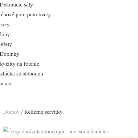
Dekorácie sály
ténové pom pom kvety
zety
lóny
nfety
Doplnky
kvizity na fotenie
zlúčka so slobodou
ntakt
Domov
/ Reliéfne servítky