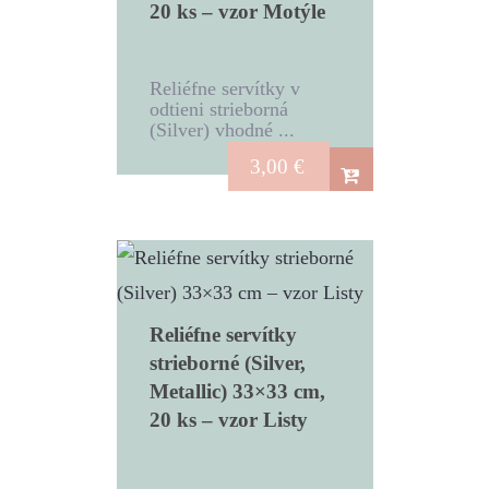
20 ks – vzor Motýle
Reliéfne servítky v
odtieni strieborná
(Silver) vhodné ...
3,00
€
Reliéfne servítky
strieborné (Silver,
Metallic) 33×33 cm,
20 ks – vzor Listy