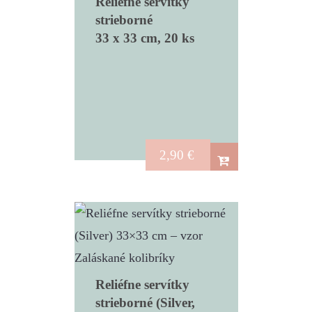
Reliéfne servítky
strieborné
33 x 33 cm, 20 ks
2,90
€
Reliéfne servítky
strieborné (Silver,