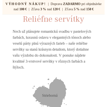
VÝHODNÝ NÁKUP!
| Doprava
ZADARMO
pri objednávke
nad
100 €
| Zľava
3 %
nad
120 €
| Zľava
5 %
nad
150 €
Reliéfne servítky
Nech už plánujete romantickú svadbu v pastelových
farbách, luxusnú oslavu v elegantných tónoch alebo
veselú párty plnú výrazných farieb – naše reliéfne
servítky sa stanú krásnym detailom, ktorý dotiahne
vašu výzdobu do dokonalosti. V ponuke nájdete
kvalitné 3-vrstvové servítky v rôznych farbách a
štýloch.
Strieborná