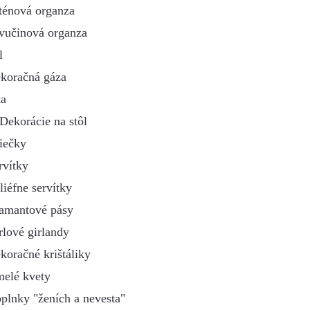
ténová organza
vučinová organza
l
koračná gáza
ta
Dekorácie na stôl
iečky
rvítky
liéfne servítky
amantové pásy
rlové girlandy
koračné krištáliky
elé kvety
plnky "ženích a nevesta"