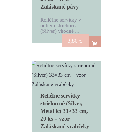
Zaláskané pávy
Reliéfne servítky v
odtieni strieborná
(Silver) vhodné ...
3,80
€
Reliéfne servítky
strieborné (Silver,
Metallic) 33×33 cm,
20 ks – vzor
Zaláskané vrabčeky