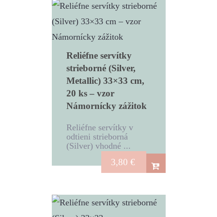
Reliéfne servítky
strieborné (Silver,
Metallic) 33×33 cm,
20 ks – vzor
Námornícky zážitok
Reliéfne servítky v
odtieni strieborná
(Silver) vhodné ...
3,80
€