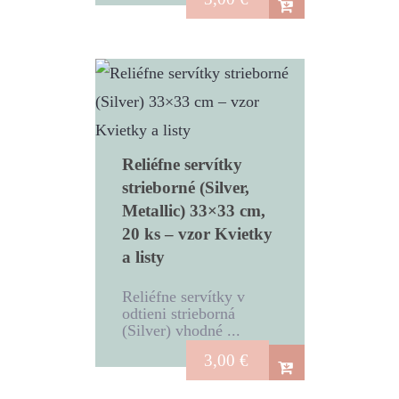
Reliéfne servítky
strieborné (Silver,
Metallic) 33×33 cm,
20 ks – vzor Kvietky
a listy
Reliéfne servítky v
odtieni strieborná
(Silver) vhodné ...
3,00
€