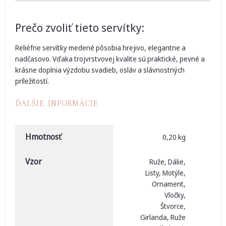
Prečo zvoliť tieto servítky:
Reliéfne servítky medené pôsobia hrejivo, elegantne a
nadčasovo. Vďaka trojvrstvovej kvalite sú praktické, pevné a
krásne doplnia výzdobu svadieb, osláv a slávnostných
príležitostí.
ĎALŠIE INFORMÁCIE
Hmotnosť
0,20 kg
Vzor
Ruže, Dálie,
Listy, Motýle,
Ornament,
Vločky,
Štvorce,
Girlanda, Ruže