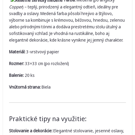
Copper
) – teplý, prirodzený a elegantný odtieň, ideálny pre
svadby a oslavy. Medená farba pôsobí hrejivo a štýlovo,
výborne sa kombinuje s krémovou, béžovou, hnedou, zelenou
alebo prírodnými tónmi a dodáva prestretému stolu útulný a
sofistikovaný vzhľad. Je vhodná na rustikálne, boho aj
elegantné dekorácie, kde krásne vynikne jej jemný charakter.
Materiál:
3-vrstvový papier
Rozmer:
33×33 cm (po rozložení)
Balenie:
20 ks
Vnútorná strana:
Biela
Praktické tipy na využitie:
Stolovanie a dekorácie:
Elegantné stolovanie, jesenné oslavy,