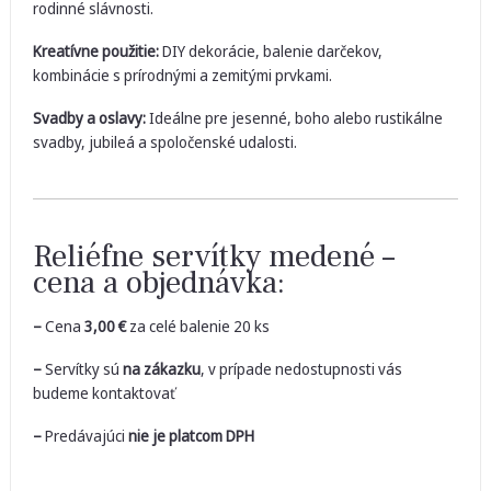
rodinné slávnosti.
Kreatívne použitie:
DIY dekorácie, balenie darčekov,
kombinácie s prírodnými a zemitými prvkami.
Svadby a oslavy:
Ideálne pre jesenné, boho alebo rustikálne
svadby, jubileá a spoločenské udalosti.
Reliéfne servítky medené –
cena a objednávka:
–
Cena
3,00
€
za celé balenie 20 ks
–
Servítky sú
na zákazku
, v prípade nedostupnosti vás
budeme kontaktovať
–
Predávajúci
nie je platcom DPH