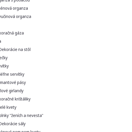
ténová organza
vučinová organza
koračná gáza
a
Dekorácie na stôl
ečky
vítky
iéfne servítky
amantové pásy
lové girlandy
oračné krištáliky
elé kvety
lnky "ženích a nevesta"
Dekorácie sály
ténové pom pom kvety