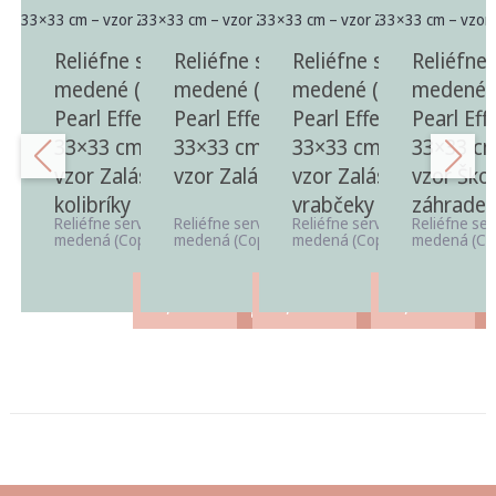
Reliéfne servítky
Reliéfne servítky
Reliéfne servítky
Reliéfne 
medené (Copper,
medené (Copper,
medené (Copper,
medené (
Pearl Effect)
Pearl Effect)
Pearl Effect)
Pearl Eff
33×33 cm, 20 ks –
33×33 cm, 20 ks –
33×33 cm, 20 ks –
33×33 cm
vzor Zaláskané
vzor Zaláskané pávy
vzor Zaláskané
vzor Ško
kolibríky
vrabčeky
záhrade
Reliéfne servítky v odtieni
Reliéfne servítky v odtieni
Reliéfne servítky v odtieni
Reliéfne ser
medená (Copper) vhodné ...
medená (Copper) vhodné ...
medená (Copper) vhodné ...
medená (Cop
3,80
€
3,80
€
3,80
€