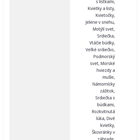
s lístkami,
Kvietky a listy,
Kvietočky,
Jelene v snehu,
Motýlí svet,
Srdiečka,
Vtáčie búdky,
Veľké srdiečko,
Podmorský
svet, Morské
hviezdy a
mušle,
Námornícky
zážitok,
Srdiečka s
búdkami,
Rozkvitnutá
lúka, Divé
kvietky,
Škovránky v
záhrade,