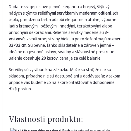
Dodajte svojej oslave jemnú eleganciu a hrejivý, štýlový
nádych s týmito
reliéfnymi servítkami v medenom odtieni
. Ich
teplá, prirodzená farba pôsobí elegantne a útulne, výborne
ladí s krémovými, béžovými, hnedými, terakotovými alebo
prírodnými dekoráciami. Reliéfne servítky medené sú
3-
vrstvové
, z vnútornej strany biele, a po rozložení majú
rozmer
33×33 cm
. Sú pevné, ľahko skladateľné a zároveň jemné –
ideálne na jesenné oslavy, svadby a slávnostné prestretie.
Balenie obsahuje
20 kusov
, cena je za celé balenie.
Servítky sú vyrábané na zákazku. Môže sa stať, že nie sú
skladom, prípadne nie sú dostupné ani u dodávateľa; v takom
prípade vás budeme čo najskôr kontaktovať a dohodneme
ďalší postup.
Vlastnosti produktu:
Farba:
Medená (po anglicky