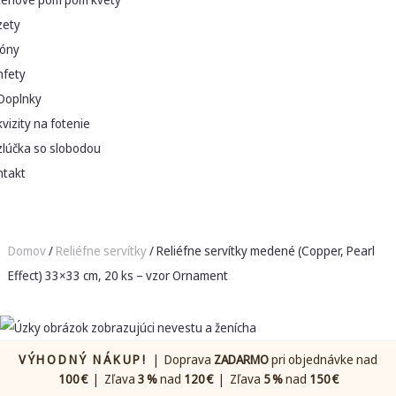
zety
lóny
nfety
Doplnky
vizity na fotenie
zlúčka so slobodou
ntakt
Domov
/
Reliéfne servítky
/ Reliéfne servítky medené (Copper, Pearl
Effect) 33×33 cm, 20 ks – vzor Ornament
VÝHODNÝ NÁKUP!
| Doprava
ZADARMO
pri objednávke nad
100 €
| Zľava
3 %
nad
120 €
| Zľava
5 %
nad
150 €