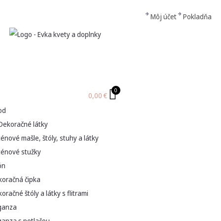
Môj účet
Pokladňa
0
0,00
€
od
Dekoračné látky
énové mašle, štóly, stuhy a látky
ténové stužky
ón
koračná čipka
oračné štóly a látky s flitrami
ganza
ganza s potlačou