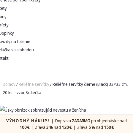
zety
lóny
nfety
Doplnky
vizity na fotenie
zlúčka so slobodou
ntakt
Domov
/
Reliéfne servítky
/ Reliéfne servítky čierne (Black) 33×33 cm,
20 ks – vzor Srdiečka
VÝHODNÝ NÁKUP!
| Doprava
ZADARMO
pri objednávke nad
100 €
| Zľava
3 %
nad
120 €
| Zľava
5 %
nad
150 €