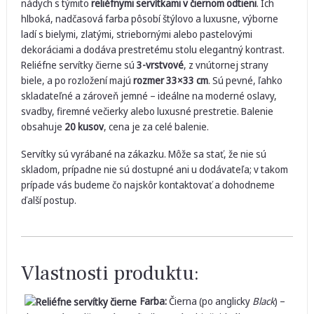
nádych s týmito
reliéfnymi servítkami v čiernom odtieni
. Ich
hlboká, nadčasová farba pôsobí štýlovo a luxusne, výborne
ladí s bielymi, zlatými, striebornými alebo pastelovými
dekoráciami a dodáva prestretému stolu elegantný kontrast.
Reliéfne servítky čierne sú
3-vrstvové
, z vnútornej strany
biele, a po rozložení majú
rozmer 33×33 cm
. Sú pevné, ľahko
skladateľné a zároveň jemné – ideálne na moderné oslavy,
svadby, firemné večierky alebo luxusné prestretie. Balenie
obsahuje
20 kusov
, cena je za celé balenie.
Servítky sú vyrábané na zákazku. Môže sa stať, že nie sú
skladom, prípadne nie sú dostupné ani u dodávateľa; v takom
prípade vás budeme čo najskôr kontaktovať a dohodneme
ďalší postup.
Vlastnosti produktu:
Farba:
Čierna (po anglicky
Black
) –