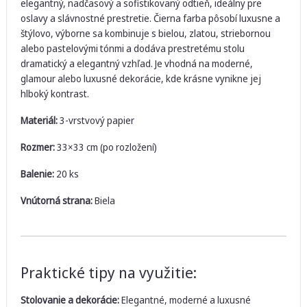
elegantný, nadčasový a sofistikovaný odtieň, ideálny pre
oslavy a slávnostné prestretie. Čierna farba pôsobí luxusne a
štýlovo, výborne sa kombinuje s bielou, zlatou, striebornou
alebo pastelovými tónmi a dodáva prestretému stolu
dramatický a elegantný vzhľad. Je vhodná na moderné,
glamour alebo luxusné dekorácie, kde krásne vynikne jej
hlboký kontrast.
Materiál:
3-vrstvový papier
Rozmer:
33×33 cm (po rozložení)
Balenie:
20 ks
Vnútorná strana:
Biela
Praktické tipy na využitie:
Stolovanie a dekorácie:
Elegantné, moderné a luxusné