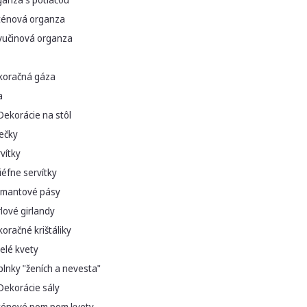
ténová organza
vučinová organza
koračná gáza
a
Dekorácie na stôl
ečky
vítky
iéfne servítky
amantové pásy
lové girlandy
oračné krištáliky
elé kvety
lnky "ženích a nevesta"
Dekorácie sály
ténové pom pom kvety