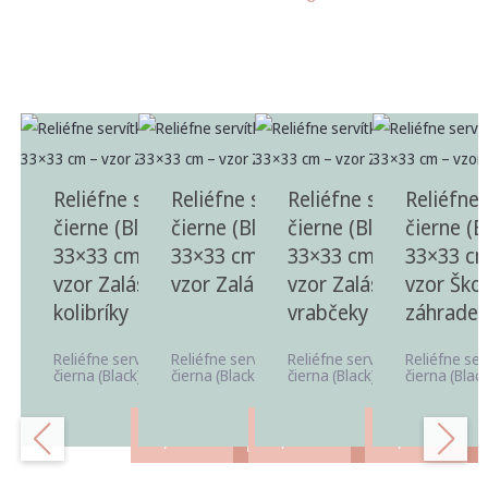
Reliéfne servítky
Reliéfne servítky
Reliéfne servítky
Reliéfne 
čierne (Black)
čierne (Black)
čierne (Black)
čierne (B
33×33 cm, 20 ks –
33×33 cm, 20 ks –
33×33 cm, 20 ks –
33×33 cm
vzor Zaláskané
vzor Zaláskané pávy
vzor Zaláskané
vzor Ško
kolibríky
vrabčeky
záhrade
Reliéfne servítky v odtieni
Reliéfne servítky v odtieni
Reliéfne servítky v odtieni
Reliéfne ser
čierna (Black) vhodné ...
čierna (Black) vhodné ...
čierna (Black) vhodné ...
čierna (Black
3,40
€
3,40
€
3,40
€