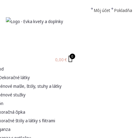
Môj účet
Pokladňa
0
0,00
€
od
Dekoračné látky
énové mašle, štóly, stuhy a látky
ténové stužky
ón
koračná čipka
oračné štóly a látky s flitrami
ganza
ganza s potlačou