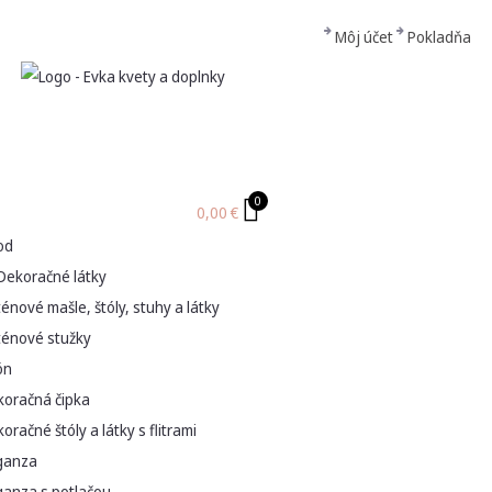
Môj účet
Pokladňa
0
0,00
€
od
Dekoračné látky
énové mašle, štóly, stuhy a látky
ténové stužky
ón
koračná čipka
oračné štóly a látky s flitrami
ganza
ganza s potlačou