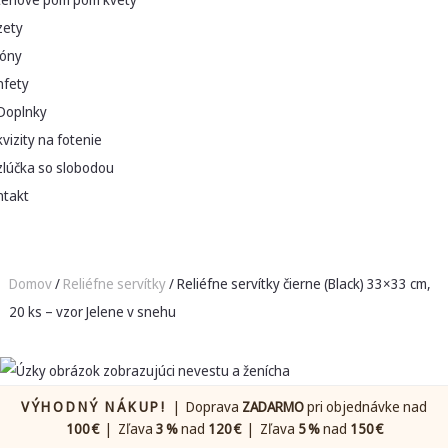
zety
lóny
nfety
Doplnky
vizity na fotenie
zlúčka so slobodou
ntakt
Domov
/
Reliéfne servítky
/ Reliéfne servítky čierne (Black) 33×33 cm,
20 ks – vzor Jelene v snehu
VÝHODNÝ NÁKUP!
| Doprava
ZADARMO
pri objednávke nad
100 €
| Zľava
3 %
nad
120 €
| Zľava
5 %
nad
150 €