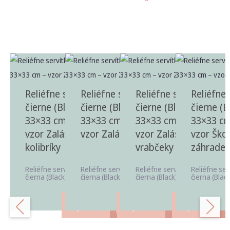
Reliéfne servítky
Reliéfne servítky
Reliéfne servítky
Reliéfne 
čierne (Black)
čierne (Black)
čierne (Black)
čierne (B
33×33 cm, 20 ks –
33×33 cm, 20 ks –
33×33 cm, 20 ks –
33×33 cm
vzor Zaláskané
vzor Zaláskané pávy
vzor Zaláskané
vzor Ško
kolibríky
vrabčeky
záhrade
Reliéfne servítky v odtieni
Reliéfne servítky v odtieni
Reliéfne servítky v odtieni
Reliéfne ser
čierna (Black) vhodné ...
čierna (Black) vhodné ...
čierna (Black) vhodné ...
čierna (Black
3,40
€
3,40
€
3,40
€