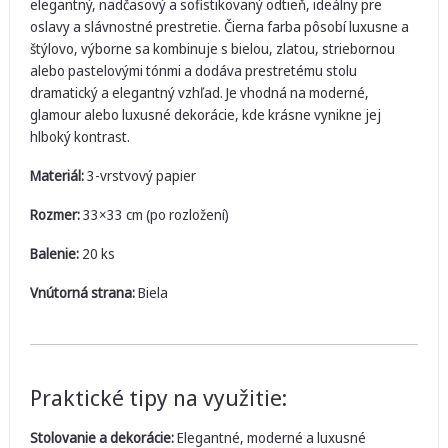
elegantný, nadčasový a sofistikovaný odtieň, ideálny pre
oslavy a slávnostné prestretie. Čierna farba pôsobí luxusne a
štýlovo, výborne sa kombinuje s bielou, zlatou, striebornou
alebo pastelovými tónmi a dodáva prestretému stolu
dramatický a elegantný vzhľad. Je vhodná na moderné,
glamour alebo luxusné dekorácie, kde krásne vynikne jej
hlboký kontrast.
Materiál:
3-vrstvový papier
Rozmer:
33×33 cm (po rozložení)
Balenie:
20 ks
Vnútorná strana:
Biela
Praktické tipy na využitie:
Stolovanie a dekorácie:
Elegantné, moderné a luxusné