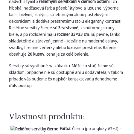
nádych s týmito
reliéfnymi servítkami v čiernom odtieni
. Ich
hlboká, nadčasová farba pôsobí štýlovo a luxusne, výborne
ladí s bielymi, zlatými, striebornými alebo pastelovými
dekoráciami a dodáva prestretému stolu elegantný kontrast.
Reliéfne servítky čierne sú
3-vrstvové
, z vnútornej strany
biele, a po rozložení majú
rozmer 33×33 cm
. Sú pevné, ľahko
skladateľné a zároveň jemné – ideálne na moderné oslavy,
svadby, firemné večierky alebo luxusné prestretie. Balenie
obsahuje
20 kusov
, cena je za celé balenie.
Servítky sú vyrábané na zákazku. Môže sa stať, že nie sú
skladom, prípadne nie sú dostupné ani u dodávateľa; v takom
prípade vás budeme čo najskôr kontaktovať a dohodneme
ďalší postup.
Vlastnosti produktu:
Farba:
Čierna (po anglicky
Black
) –