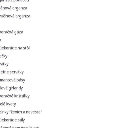
ténová organza
vučinová organza
koračná gáza
a
Dekorácie na stôl
ečky
vítky
iéfne servítky
amantové pásy
lové girlandy
oračné krištáliky
elé kvety
lnky "ženích a nevesta"
Dekorácie sály
ténové pom pom kvety