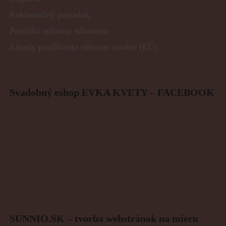
Reklamačný poriadok
Pravidlá ochrany súkromia
Zásady používania súborov cookie (EÚ)
Svadobný eshop EVKA KVETY – FACEBOOK
SUNNIO.SK – tvorba webstránok na mieru