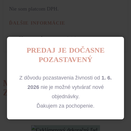
Nie som platcom DPH.
ĎALŠIE INFORMÁCIE
Hmotnosť
0,1 kg
PREDAJ JE DOČASNE
POZASTAVENÝ
Z dôvodu pozastavenia živnosti od
1. 6.
MOŽNO BY VÁS
2026
nie je možné vytvárať nové
ZAUJÍMALO...
objednávky.
Ďakujem za pochopenie.