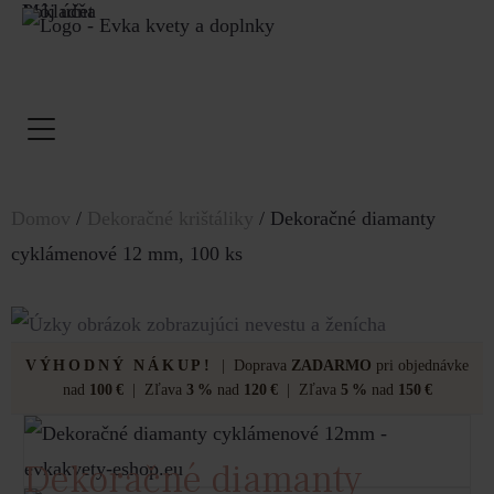
Môj účet
Pokladňa
Domov
/
Dekoračné krištáliky
/ Dekoračné diamanty
cyklámenové 12 mm, 100 ks
VÝHODNÝ NÁKUP!
| Doprava
ZADARMO
pri objednávke
nad
100 €
| Zľava
3 %
nad
120 €
| Zľava
5 %
nad
150 €
Dekoračné diamanty