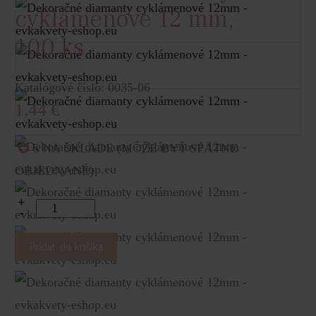
cyklámenové 12 mm,
100 ks
Katalógové číslo: 0035-06
1,44
€
6 NA SKLADE (MÔŽE BYŤ SPÄTNE
OBJEDNANÉ)
+
-
Pridať do košíka