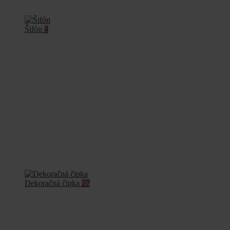
Šifón
4
Dekoračná čipka
27