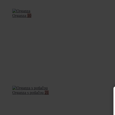
Organza
10
Organza s potlačou
21