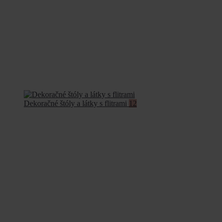
Dekoračné štóly a látky s flitrami
12