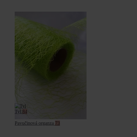
Tyl
84
Pavučinová organza
73