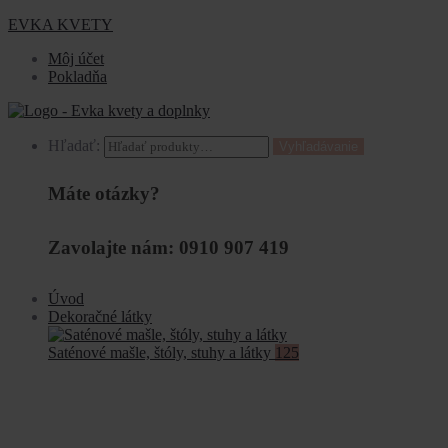
EVKA KVETY
Môj účet
Pokladňa
Hľadať:
Vyhľadávanie
Máte otázky?
Zavolajte nám: 0910 907 419
Úvod
Dekoračné látky
Saténové mašle, štóly, stuhy a látky
125