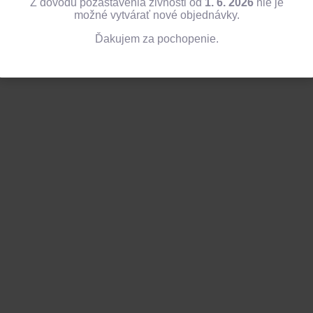
Z dôvodu pozastavenia živnosti od
1. 6. 2026
nie je
možné vytvárať nové objednávky.
Ďakujem za pochopenie.