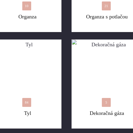
10
21
Organza
Organza s potlačou
84
5
Tyl
Dekoračná gáza