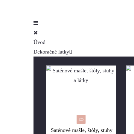
Úvod
Dekoračné látky
125
Saténové mašle, štóly, stuhy