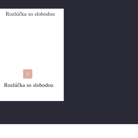
6
Rozlúčka so slobodou