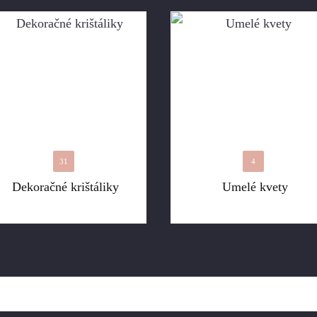
31
4
Dekoračné krištáliky
Umelé kvety