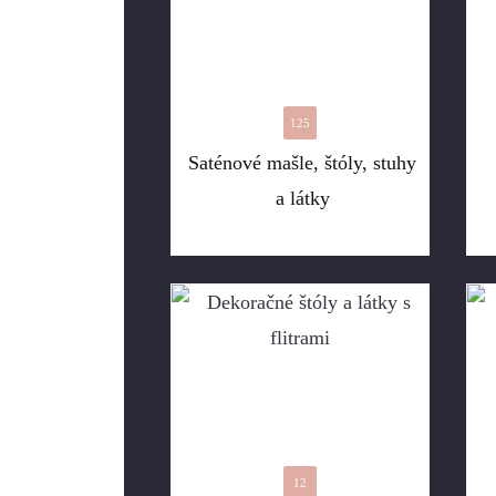
125
Saténové mašle, štóly, stuhy
a látky
12