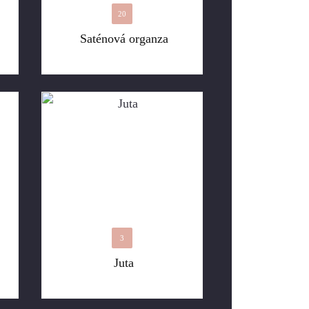
20
Saténová organza
3
Juta