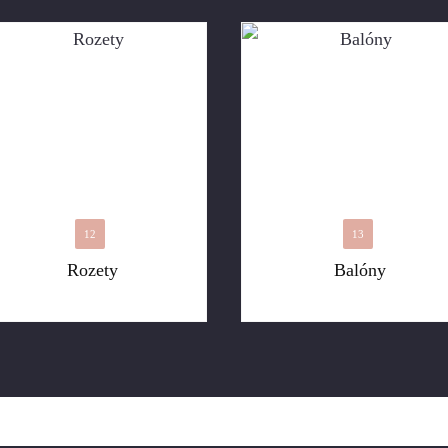
12
13
Rozety
Balóny