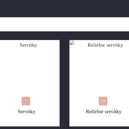
7
708
Servítky
Reliéfne servítky