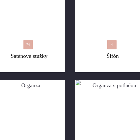
74
4
Saténové stužky
Šifón