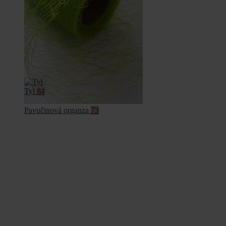
Tyl
84
Pavučinová organza
73