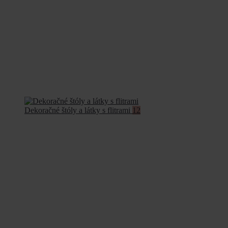
Dekoračné štóly a látky s flitrami
12