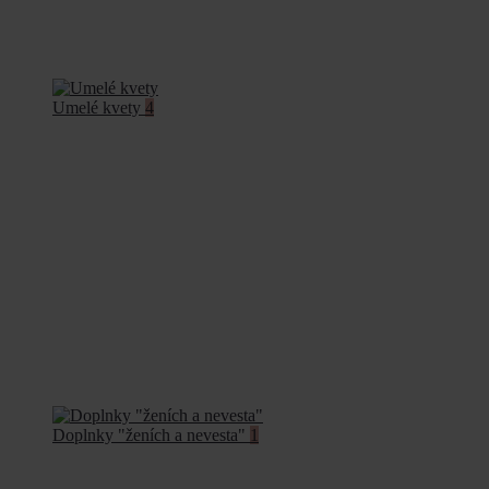
Umelé kvety
4
Doplnky "ženích a nevesta"
1