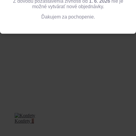
Z dôvodu pozastavenia živnosti od
1. 6. 2026
nie je
možné vytvárať nové objednávky.
Ďakujem za pochopenie.
Balóny
13
Konfety
1