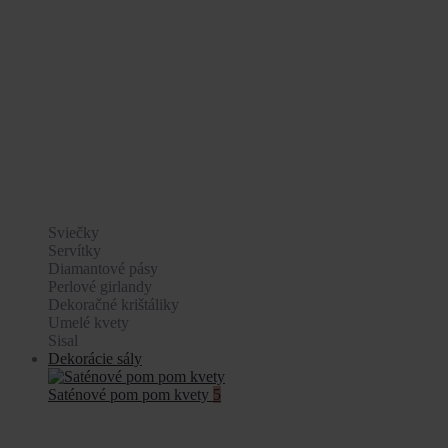
Sviečky
Servítky
Diamantové pásy
Perlové girlandy
Dekoračné krištáliky
Umelé kvety
Sisal
Dekorácie sály
Saténové pom pom kvety
5