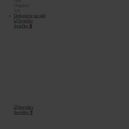
Juta
Organzy
Tyl
Dekorácie na stôl
Sviečky
9
Servítky
7