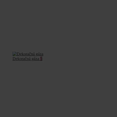
Dekoračná gáza
5