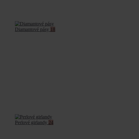
Diamantové pásy
18
Perlové girlandy
24