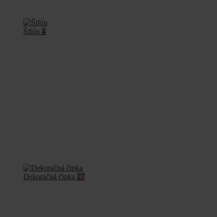
Šifón
4
Dekoračná čipka
27