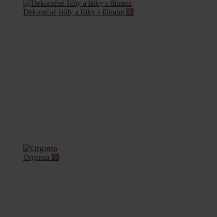
Dekoračné štóly a látky s flitrami
12
Organza
10