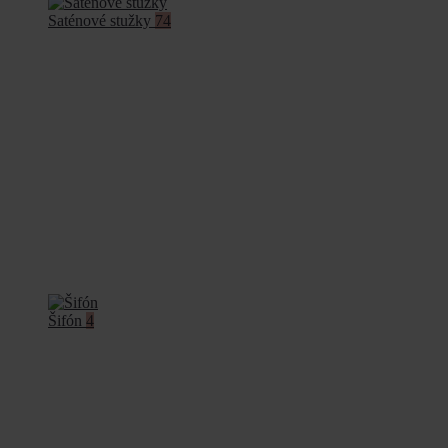
Saténové stužky
74
Šifón
4