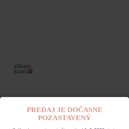
Rozety
12
PREDAJ JE DOČASNE
POZASTAVENÝ