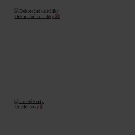
Dekoračné krištáliky
31
Umelé kvety
4