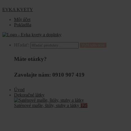
EVKA KVETY
Môj účet
Pokladňa
Hľadať:
Vyhľadávanie
Máte otázky?
Zavolajte nám: 0910 907 419
Úvod
Dekoračné látky
Saténové mašle, štóly, stuhy a látky
125