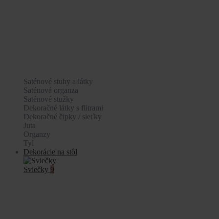
Saténové stuhy a látky
Saténová organza
Saténové stužky
Dekoračné látky s flitrami
Dekoračné čipky / sieťky
Juta
Organzy
Tyl
Dekorácie na stôl
Sviečky
9