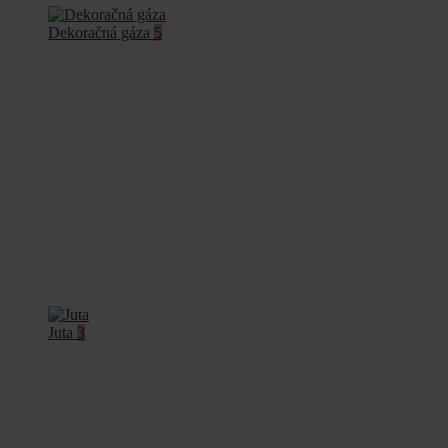
Dekoračná gáza
5
Juta
3