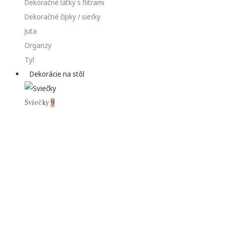
Dekoračné látky s flitrami
Dekoračné čipky / sieťky
Juta
Organzy
Tyl
Dekorácie na stôl
Sviečky
9