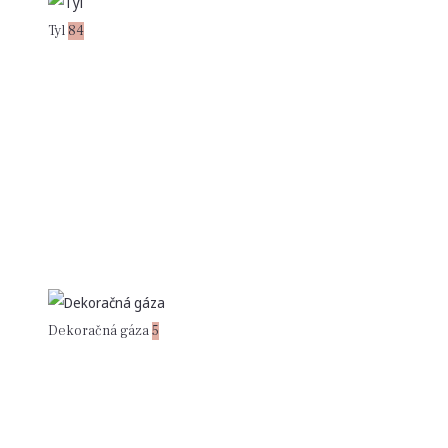
Tyl
84
Dekoračná gáza
5