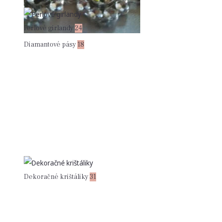
Perlové girlandy
24
Diamantové pásy
18
Dekoračné krištáliky
31