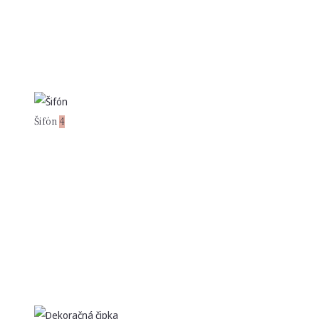
Šifón
4