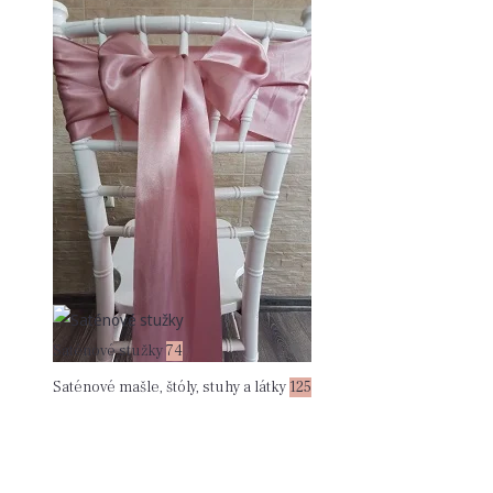
Saténové stužky
74
Saténové mašle, štóly, stuhy a látky
125