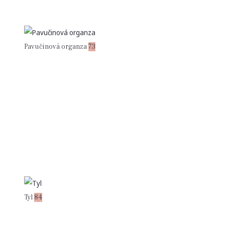
Pavučinová organza
73
Tyl
84