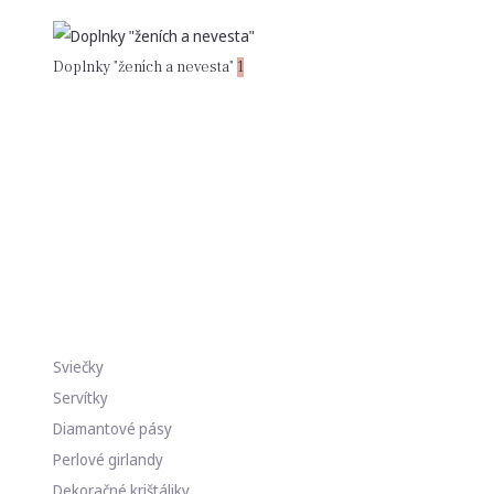
Doplnky "ženích a nevesta"
1
Sviečky
Servítky
Diamantové pásy
Perlové girlandy
Dekoračné krištáliky