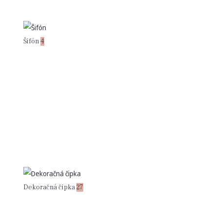
Šifón
4
Dekoračná čipka
27