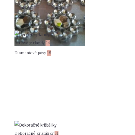
Perlové girlandy
24
Diamantové pásy
18
Dekoračné krištáliky
31