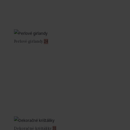
Perlové girlandy
24
Dekoračné krištáliky
31