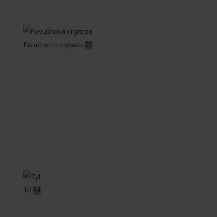
Pavučinová organza
73
Tyl
84