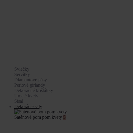
Sviečky
Servítky
Diamantové pásy
Perlové girlandy
Dekoračné krištáliky
Umelé kvety
Sisal
Dekorácie sály
Saténové pom pom kvety
5