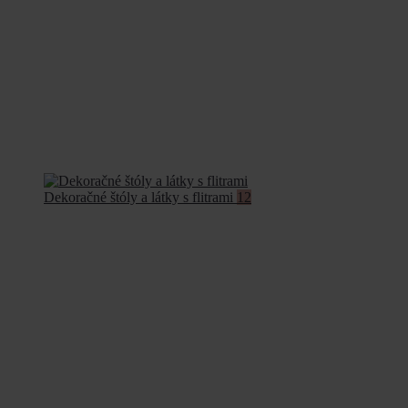
Dekoračné štóly a látky s flitrami
12