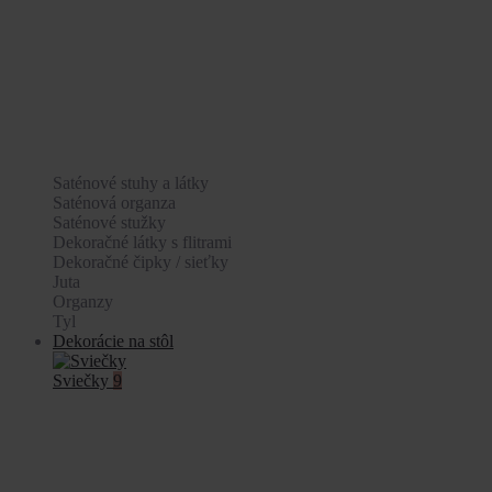
Saténové stuhy a látky
Saténová organza
Saténové stužky
Dekoračné látky s flitrami
Dekoračné čipky / sieťky
Juta
Organzy
Tyl
Dekorácie na stôl
Sviečky
9