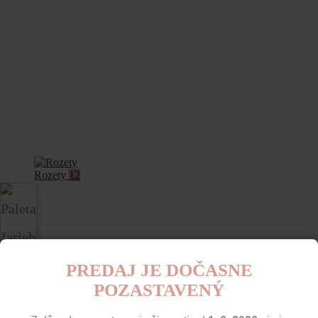
Rozety
12
PREDAJ JE DOČASNE
POZASTAVENÝ