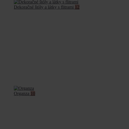
Dekoračné štóly a látky s flitrami
12
Organza
10