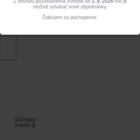
Z dôvodu pozastavenia živnosti od
1. 6. 2026
nie je
možné vytvárať nové objednávky.
Ďakujem za pochopenie.
Balóny
13
Konfety
1