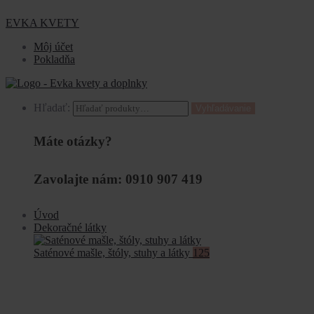
EVKA KVETY
Môj účet
Pokladňa
Hľadať:
Vyhľadávanie
Máte otázky?
Zavolajte nám: 0910 907 419
Úvod
Dekoračné látky
Saténové mašle, štóly, stuhy a látky
125