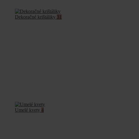
Dekoračné krištáliky
31
Umelé kvety
4