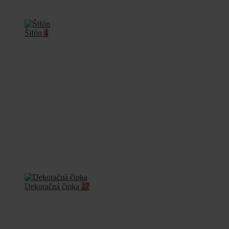
Šifón
4
Dekoračná čipka
27