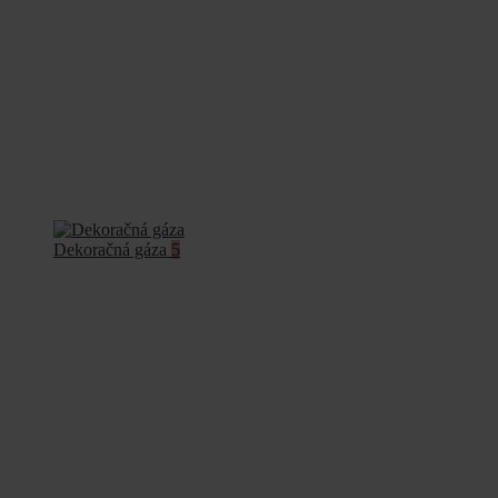
Dekoračná gáza
5