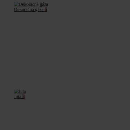
Dekoračná gáza
5
Juta
3