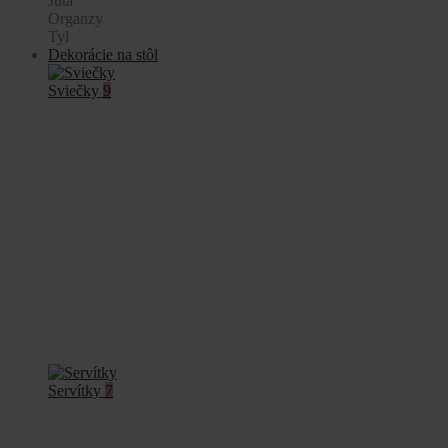
Juta
Organzy
Tyl
Dekorácie na stôl
Sviečky
9
Servítky
7