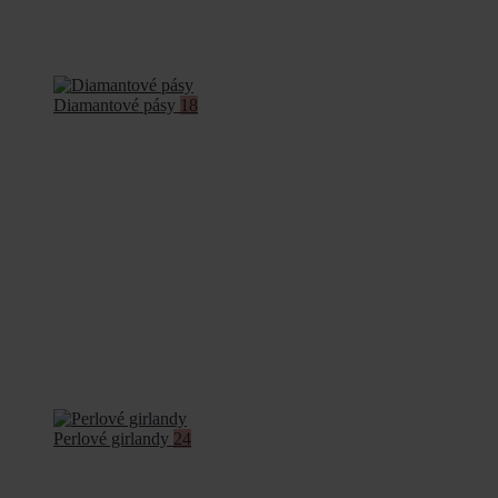
Diamantové pásy
18
Perlové girlandy
24