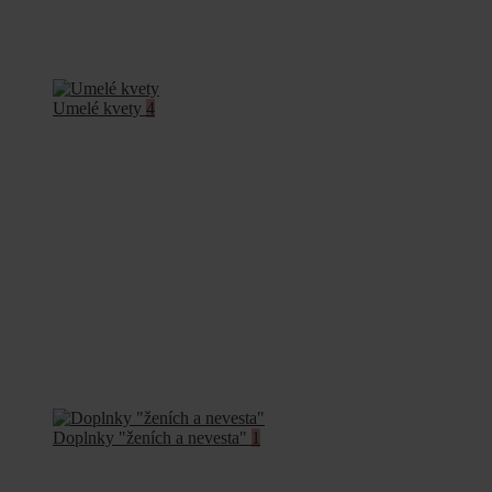
Umelé kvety
4
Doplnky "ženích a nevesta"
1