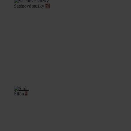
Saténové stužky
74
Šifón
4