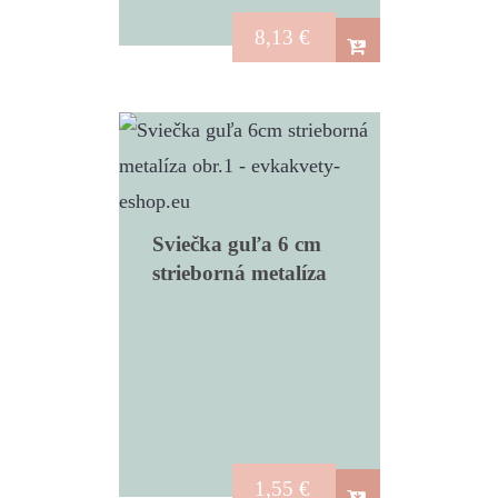
8,13
€
Sviečka guľa 6 cm
strieborná metalíza
1,55
€