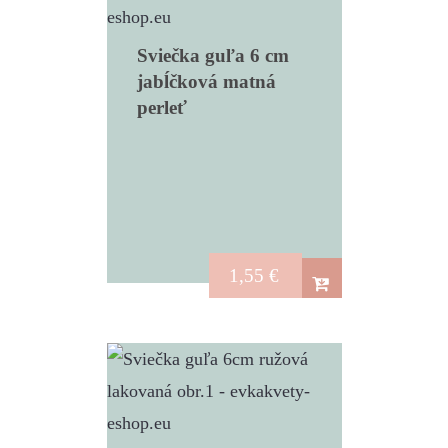
Sviečka guľa 6 cm
jabĺčková matná
perleť
1,55
€