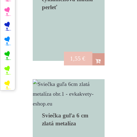
perleť
1,55
€
Sviečka guľa 6 cm
zlatá metalíza