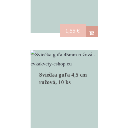
1,55
€
Sviečka guľa 4,5 cm
ružová, 10 ks