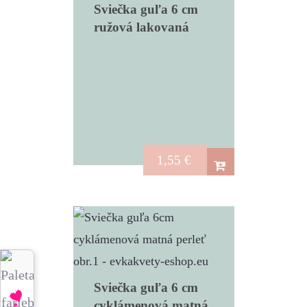
Sviečka guľa 6 cm
ružová lakovaná
1,55
€
Sviečka guľa 6 cm
cyklámenová matná