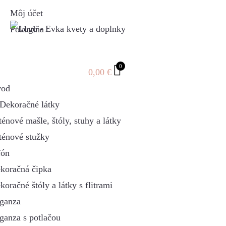
Môj účet
Pokladňa
0
0,00
€
od
Dekoračné látky
ténové mašle, štóly, stuhy a látky
ténové stužky
fón
koračná čipka
koračné štóly a látky s flitrami
ganza
ganza s potlačou