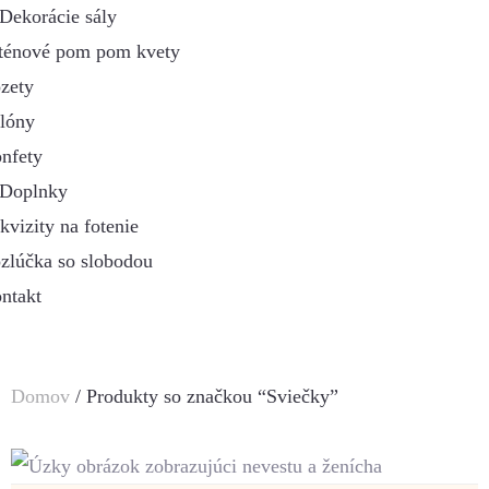
Dekorácie sály
ténové pom pom kvety
zety
lóny
nfety
Doplnky
kvizity na fotenie
zlúčka so slobodou
ntakt
Domov
/ Produkty so značkou “Sviečky”