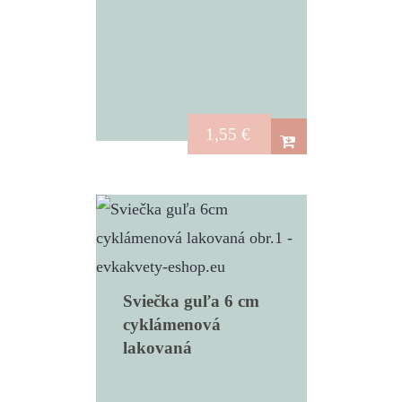
1,55
€
Sviečka guľa 6 cm
cyklámenová
lakovaná