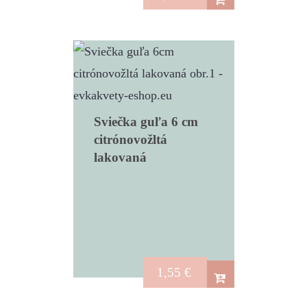
Sviečka guľa 6 cm
citrónovožltá
lakovaná
1,55
€