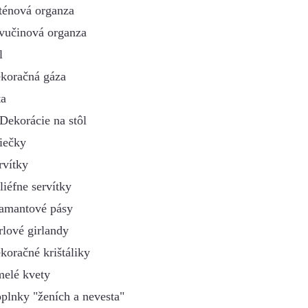
ténová organza
vučinová organza
l
koračná gáza
ta
Dekorácie na stôl
iečky
rvítky
liéfne servítky
amantové pásy
rlové girlandy
koračné krištáliky
elé kvety
plnky "ženích a nevesta"