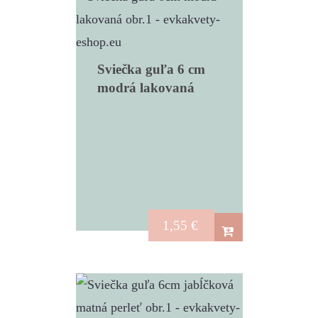
Sviečka guľa 6 cm
modrá lakovaná
1,55
€