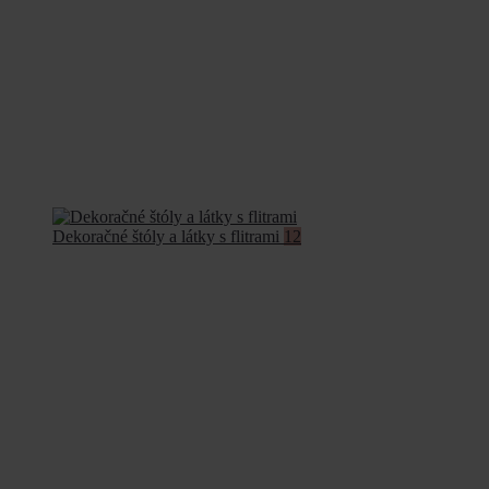
Dekoračné štóly a látky s flitrami
12