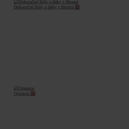
Dekoračné štóly a látky s flitrami
12
Organza
10