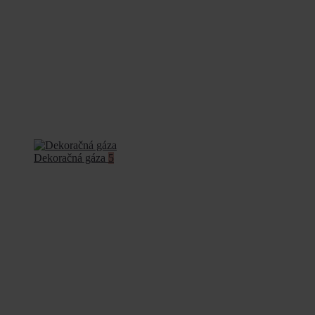
Dekoračná gáza
5