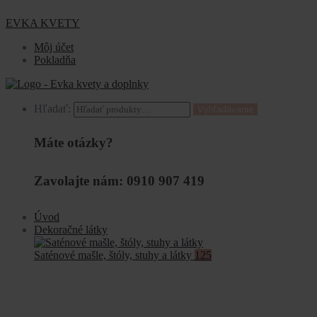
EVKA KVETY
Môj účet
Pokladňa
Hľadať:
Vyhľadávanie
Máte otázky?
Zavolajte nám: 0910 907 419
Úvod
Dekoračné látky
Saténové mašle, štóly, stuhy a látky
125