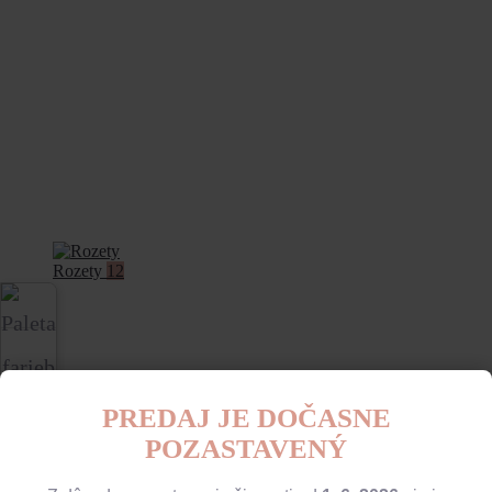
Rozety
12
PREDAJ JE DOČASNE
POZASTAVENÝ