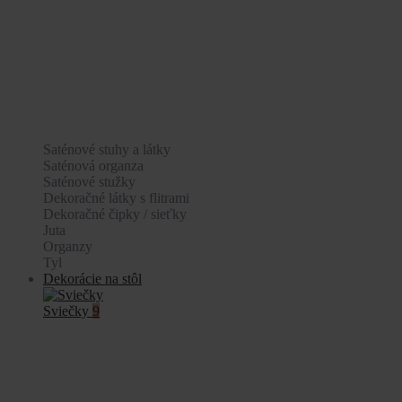
Saténové stuhy a látky
Saténová organza
Saténové stužky
Dekoračné látky s flitrami
Dekoračné čipky / sieťky
Juta
Organzy
Tyl
Dekorácie na stôl
Sviečky
9