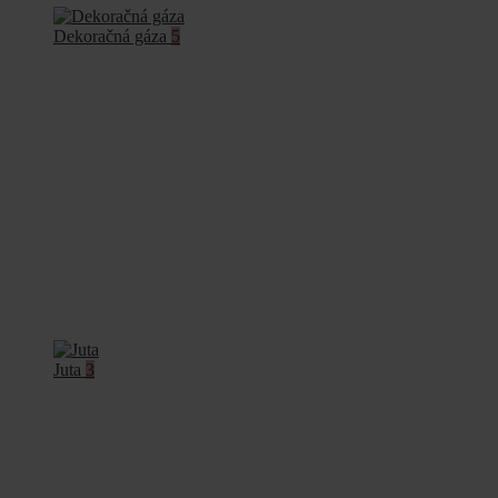
Dekoračná gáza
5
Juta
3