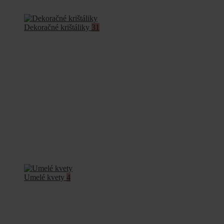
Dekoračné krištáliky
31
Umelé kvety
4