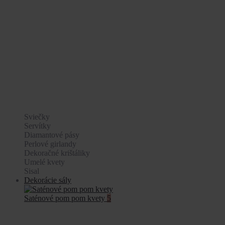
Sviečky
Servítky
Diamantové pásy
Perlové girlandy
Dekoračné krištáliky
Umelé kvety
Sisal
Dekorácie sály
Saténové pom pom kvety
5