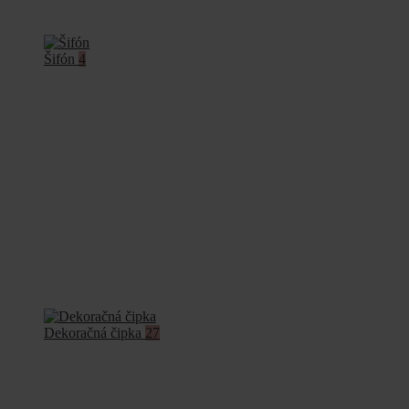
Šifón
4
Dekoračná čipka
27