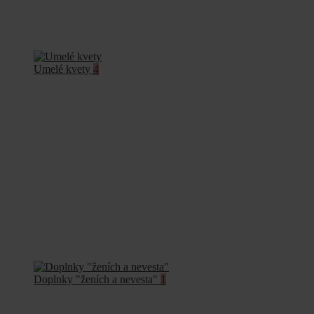
Umelé kvety
4
Doplnky "ženích a nevesta"
1