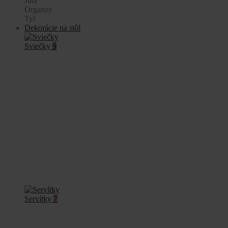
Juta
Organzy
Tyl
Dekorácie na stôl
Sviečky
9
Servítky
7