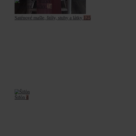
Saténové stužky
74
Saténové mašle, štóly, stuhy a látky
125
Šifón
4