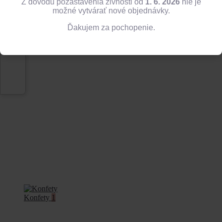
Z dôvodu pozastavenia živnosti od
1. 6. 2026
nie je
možné vytvárať nové objednávky.
Ďakujem za pochopenie.
Balóny
13
Konfety
1