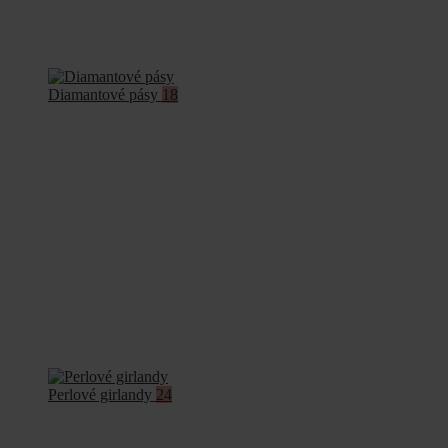
Diamantové pásy
18
Perlové girlandy
24