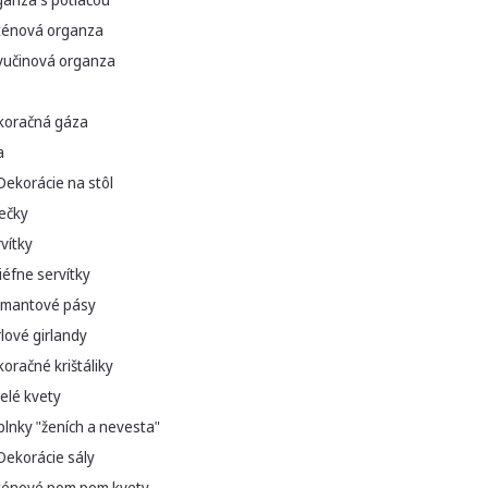
ténová organza
vučinová organza
koračná gáza
a
Dekorácie na stôl
ečky
vítky
iéfne servítky
amantové pásy
lové girlandy
oračné krištáliky
elé kvety
lnky "ženích a nevesta"
Dekorácie sály
ténové pom pom kvety