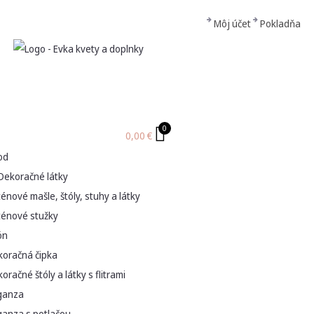
Môj účet
Pokladňa
0
0,00
€
od
Dekoračné látky
énové mašle, štóly, stuhy a látky
ténové stužky
ón
koračná čipka
oračné štóly a látky s flitrami
ganza
ganza s potlačou