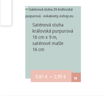
Saténová stuha
kráľovská purpurová
16 cm x 9 m,
saténové mašle
16 cm
–
0,81
€
2,95
€