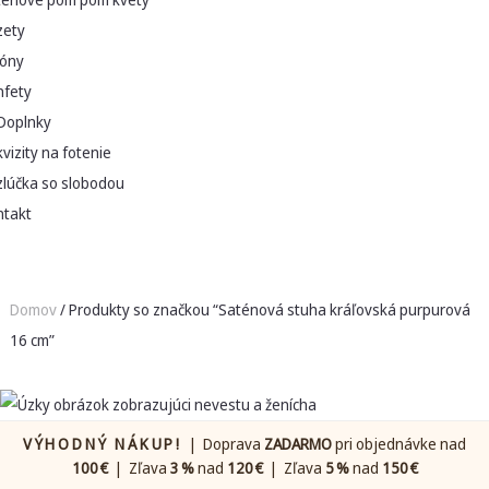
zety
lóny
nfety
Doplnky
vizity na fotenie
zlúčka so slobodou
ntakt
Domov
/ Produkty so značkou “Saténová stuha kráľovská purpurová
16 cm”
VÝHODNÝ NÁKUP!
| Doprava
ZADARMO
pri objednávke nad
100 €
| Zľava
3 %
nad
120 €
| Zľava
5 %
nad
150 €