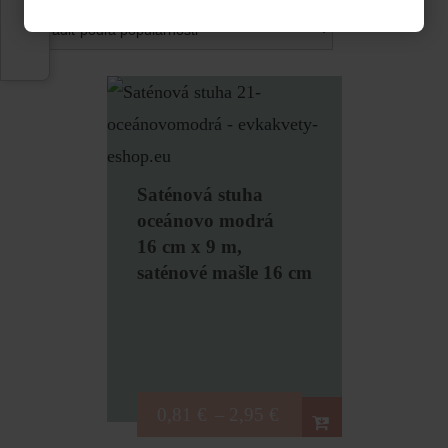
Saténová stuha
oceánovo modrá
16 cm x 9 m,
saténové mašle 16 cm
0,81
€
2,95
€
–