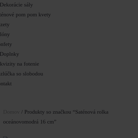
Dekorácie sály
ténové pom pom kvety
zety
lóny
nfety
Doplnky
kvizity na fotenie
zlúčka so slobodou
ntakt
Domov
/ Produkty so značkou “Saténová rolka
oceánovomodrá 16 cm”