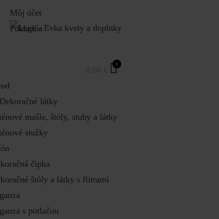
Môj účet
Pokladňa
0
0,00
€
od
Dekoračné látky
ténové mašle, štóly, stuhy a látky
ténové stužky
fón
koračná čipka
koračné štóly a látky s flitrami
ganza
ganza s potlačou