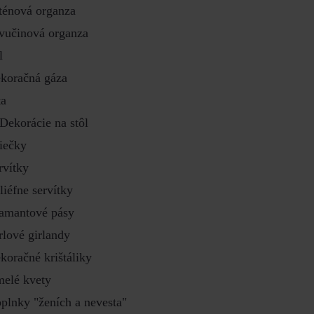
ténová organza
vučinová organza
l
koračná gáza
ta
Dekorácie na stôl
iečky
rvítky
liéfne servítky
amantové pásy
rlové girlandy
koračné krištáliky
elé kvety
plnky "ženích a nevesta"