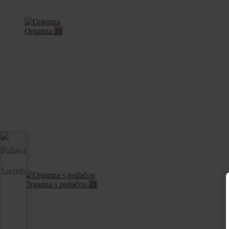
Organza
10
Organza s potlačou
21