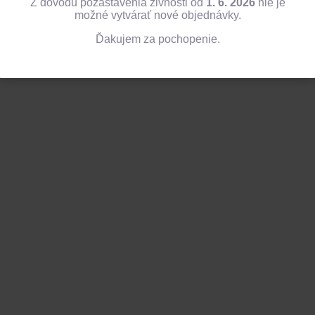
Z dôvodu pozastavenia živnosti od
1. 6. 2026
nie je
možné vytvárať nové objednávky.
Ďakujem za pochopenie.