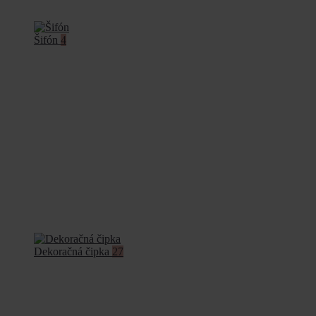
Šifón
4
Dekoračná čipka
27