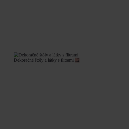
Dekoračné štóly a látky s flitrami
12