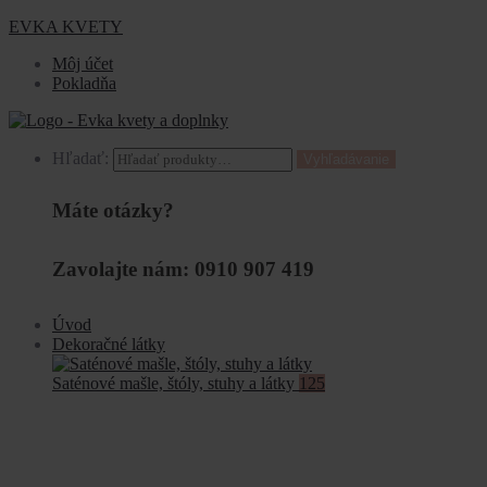
EVKA KVETY
Môj účet
Pokladňa
Hľadať:
Vyhľadávanie
Máte otázky?
Zavolajte nám: 0910 907 419
Úvod
Dekoračné látky
Saténové mašle, štóly, stuhy a látky
125