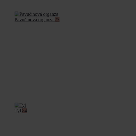
Pavučinová organza
73
Tyl
84