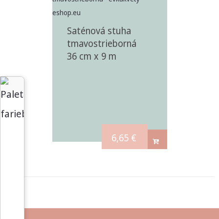
Saténová stuha
tmavostrieborná
36 cm x 9 m
6,65
€