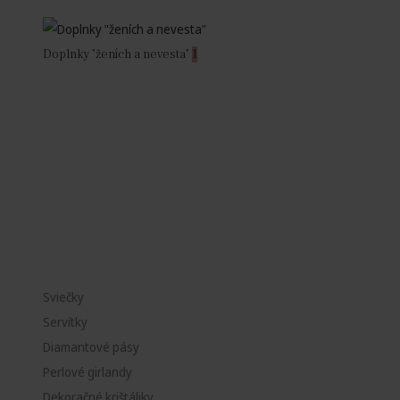
Doplnky "ženích a nevesta"
1
Sviečky
Servítky
Diamantové pásy
Perlové girlandy
Dekoračné krištáliky