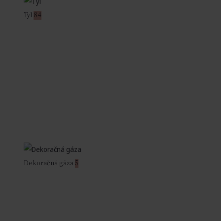
Tyl
84
Dekoračná gáza
5