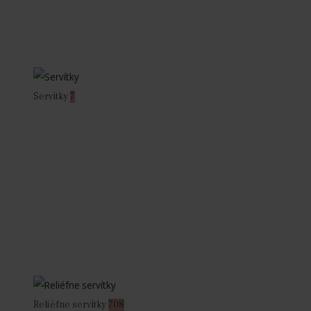
Servítky
7
Reliéfne servítky
708