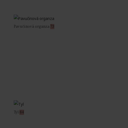
Pavučinová organza
73
Tyl
84