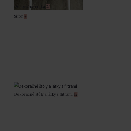
Dekoračná čipka
27
Šifón
4
Dekoračné štóly a látky s flitrami
12