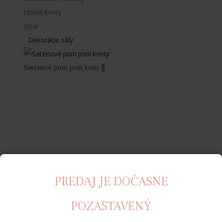
Umelé kvety
Sisal
Dekorácie sály
Saténové pom pom kvety
5
PREDAJ JE DOČASNE
POZASTAVENÝ
Rozety
12