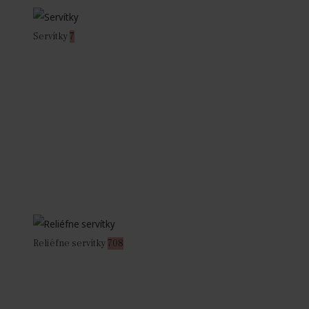
Servítky
7
Reliéfne servítky
708