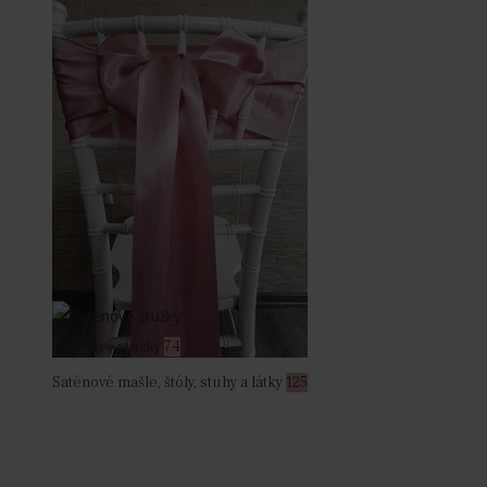
Saténové stužky
74
Saténové mašle, štóly, stuhy a látky
125