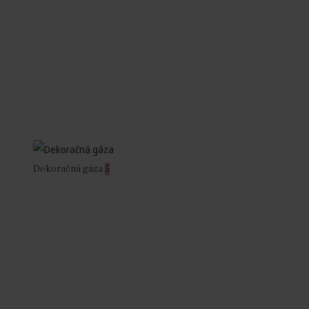
Dekoračná gáza
5