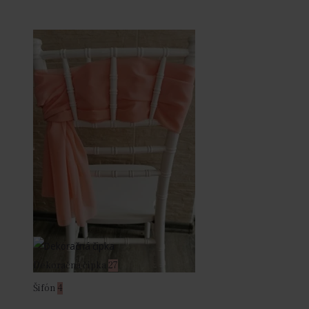
Dekoračná čipka
27
Šifón
4