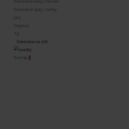
Dekoračné látky s flitrami
Dekoračné čipky / sieťky
Juta
Organzy
Tyl
Dekorácie na stôl
Sviečky
9