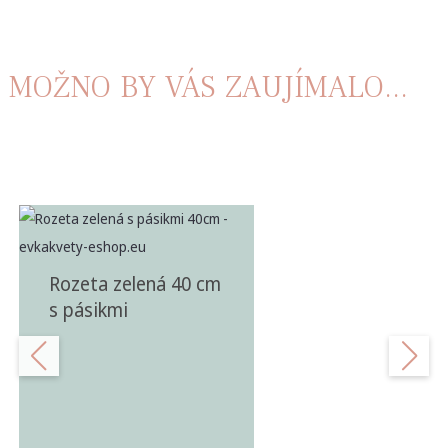
MOŽNO BY VÁS ZAUJÍMALO...
Rozeta zelená 40 cm
s pásikmi