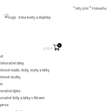
Môj účet
Pokladňa
0
0,00
€
od
Dekoračné látky
énové mašle, štóly, stuhy a látky
ténové stužky
ón
koračná čipka
oračné štóly a látky s flitrami
ganza