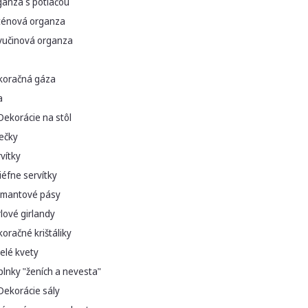
ganza s potlačou
ténová organza
vučinová organza
koračná gáza
a
Dekorácie na stôl
ečky
vítky
iéfne servítky
amantové pásy
lové girlandy
oračné krištáliky
elé kvety
lnky "ženích a nevesta"
Dekorácie sály