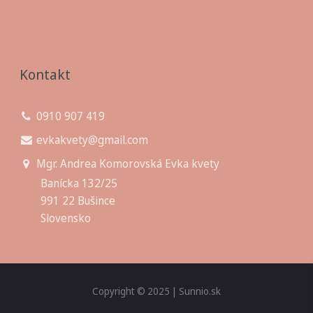
Kontakt
0910 907 419
evkakvety@gmail.com
Mgr. Andrea Komorovská Evka kvety
Banícka 132/25
991 22 Bušince
Slovensko