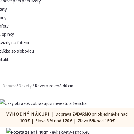
ténové pom pom kvety
zety
lóny
nfety
Doplnky
vizity na fotenie
zlúčka so slobodou
ntakt
Domov
/
Rozety
/ Rozeta zelená 40 cm
VÝHODNÝ NÁKUP!
| Doprava
ZADARMO
pri objednávke nad
100 €
| Zľava
3 %
nad
120 €
| Zľava
5 %
nad
150 €