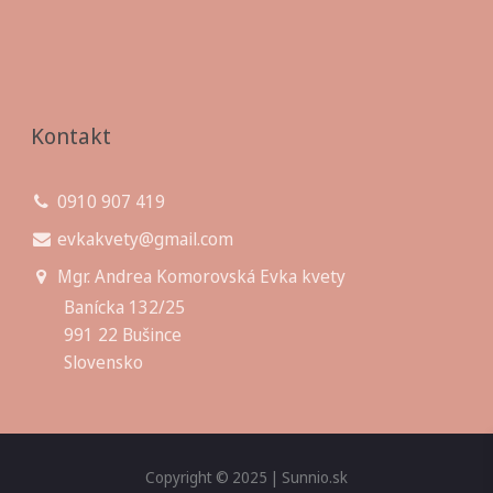
Kontakt
0910 907 419
evkakvety@gmail.com
Mgr. Andrea Komorovská Evka kvety
Banícka 132/25
991 22 Bušince
Slovensko