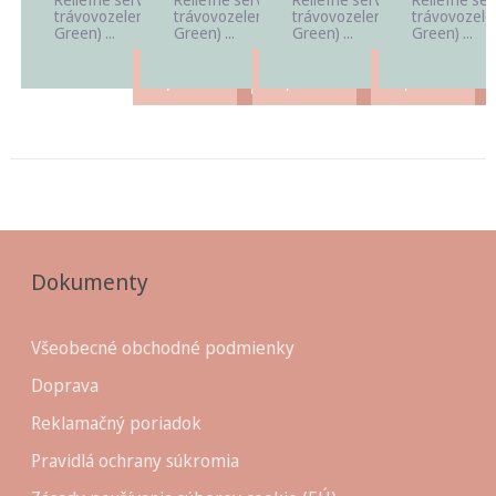
trávovozelená (Grass
trávovozelená (Grass
trávovozelená (Grass
trávovozele
Green) ...
Green) ...
Green) ...
Green) ...
3,40
€
3,40
€
3,40
€
Dokumenty
Všeobecné obchodné podmienky
Doprava
Reklamačný poriadok
Pravidlá ochrany súkromia