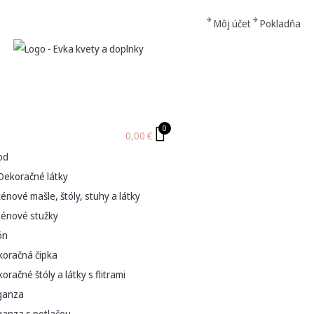
Môj účet
Pokladňa
0
0,00
€
od
Dekoračné látky
énové mašle, štóly, stuhy a látky
ténové stužky
ón
koračná čipka
oračné štóly a látky s flitrami
ganza
ganza s potlačou