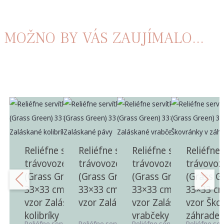
MOŽNO BY VÁS ZAUJÍMALO...
Reliéfne servítky
Reliéfne servítky
Reliéfne servítky
Reliéfne 
trávovozelené
trávovozelené
trávovozelené
trávovoz
(Grass Green)
(Grass Green)
(Grass Green)
(Grass G
33×33 cm, 20 ks –
33×33 cm, 20 ks –
33×33 cm, 20 ks –
33×33 cm
vzor Zaláskané
vzor Zaláskané pávy
vzor Zaláskané
vzor Ško
kolibríky
vrabčeky
záhrade
Reliéfne servítky v odtieni
Reliéfne servítky v odtieni
Reliéfne servítky v odtieni
Reliéfne ser