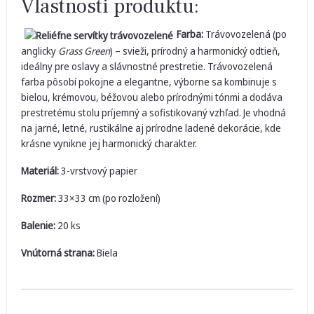
Vlastnosti produktu:
Farba:
Trávovozelená (po
anglicky
Grass Green
) – svieži, prírodný a harmonický odtieň,
ideálny pre oslavy a slávnostné prestretie. Trávovozelená
farba pôsobí pokojne a elegantne, výborne sa kombinuje s
bielou, krémovou, béžovou alebo prírodnými tónmi a dodáva
prestretému stolu príjemný a sofistikovaný vzhľad. Je vhodná
na jarné, letné, rustikálne aj prírodne ladené dekorácie, kde
krásne vynikne jej harmonický charakter.
Materiál:
3-vrstvový papier
Rozmer:
33×33 cm (po rozložení)
Balenie:
20 ks
Vnútorná strana:
Biela