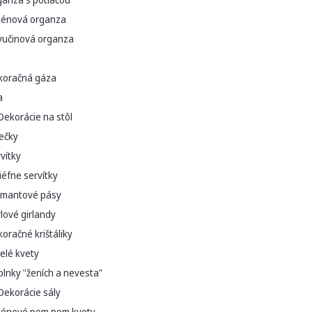
ténová organza
vučinová organza
koračná gáza
a
Dekorácie na stôl
ečky
vítky
iéfne servítky
amantové pásy
lové girlandy
oračné krištáliky
elé kvety
lnky "ženích a nevesta"
Dekorácie sály
ténové pom pom kvety