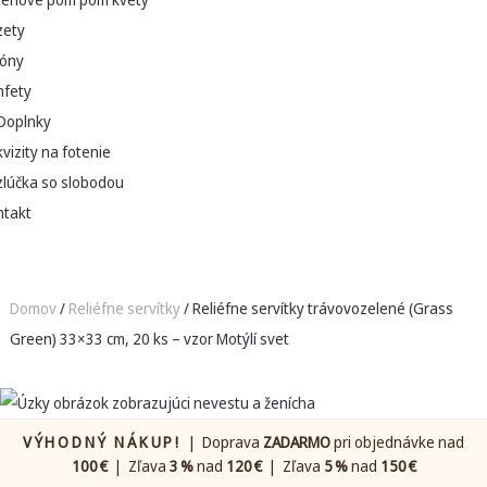
zety
lóny
nfety
Doplnky
vizity na fotenie
zlúčka so slobodou
ntakt
Domov
/
Reliéfne servítky
/ Reliéfne servítky trávovozelené (Grass
Green) 33×33 cm, 20 ks – vzor Motýlí svet
VÝHODNÝ NÁKUP!
| Doprava
ZADARMO
pri objednávke nad
100 €
| Zľava
3 %
nad
120 €
| Zľava
5 %
nad
150 €