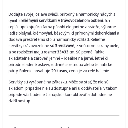
Dodajte svojej oslave svieži, prírodný a harmonický nádych s
týmito
reliéfnymi servítkami v trávovozelenom odtieni
. Ich
teplá, upokojujúca farba pôsobí elegantne a sviežo, výborne
ladí s bielymi, krémovými, béžovými či prírodnými dekoráciami a
dodáva prestretému stolu harmonický vzhľad. Reliéfne
servítky trávovozelené sú
3-vrstvové
, z vnútornej strany biele,
a po rozložení majú
rozmer 33×33 cm
. Sú pevné, ľahko
skladateľné a zároveň jemné – ideálne na jarné, letné či
prírodne ladené oslavy, rodinné stretnutia alebo tematické
párty. Balenie obsahuje
20 kusov
, cena je za celé balenie.
Servítky sú vyrábané na zákazku. Môže sa stať, že nie sú
skladom, prípadne nie sú dostupné ani u dodávateľa; v takom
prípade vás budeme čo najskôr kontaktovať a dohodneme
ďalší postup.