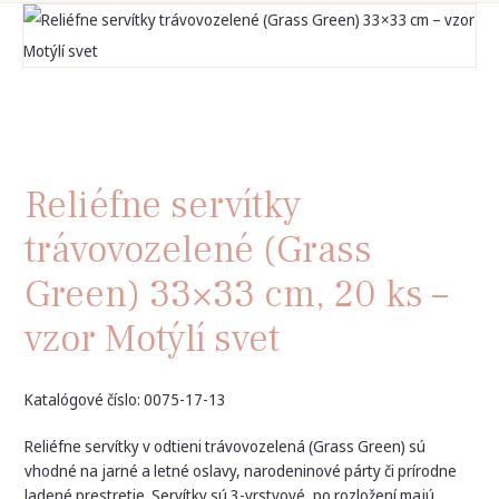
Reliéfne servítky
trávovozelené (Grass
Green) 33×33 cm, 20 ks –
vzor Motýlí svet
Katalógové číslo: 0075-17-13
Reliéfne servítky v odtieni trávovozelená (Grass Green) sú
vhodné na jarné a letné oslavy, narodeninové párty či prírodne
ladené prestretie. Servítky sú 3-vrstvové, po rozložení majú