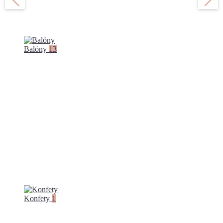
Balóny
13
Konfety
1