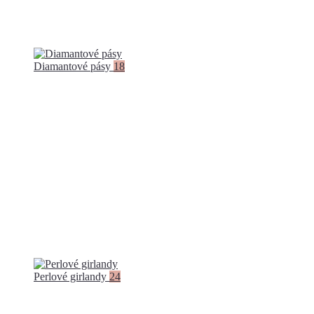
Diamantové pásy
18
Perlové girlandy
24