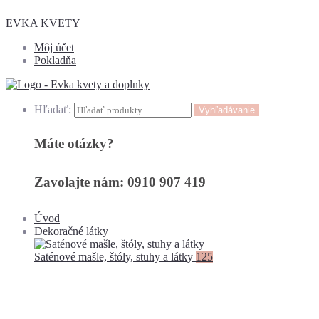
EVKA KVETY
Môj účet
Pokladňa
Hľadať:
Vyhľadávanie
Máte otázky?
Zavolajte nám: 0910 907 419
Úvod
Dekoračné látky
Saténové mašle, štóly, stuhy a látky
125