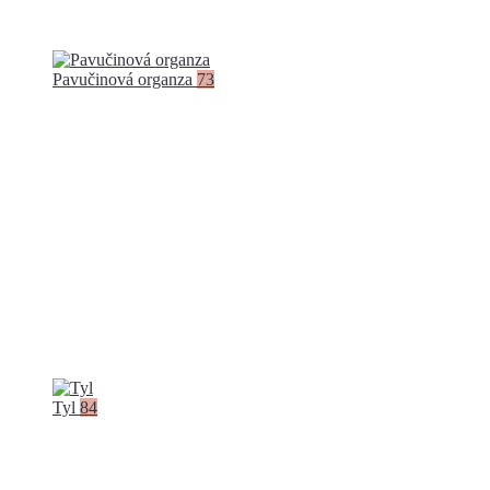
Pavučinová organza
73
Tyl
84