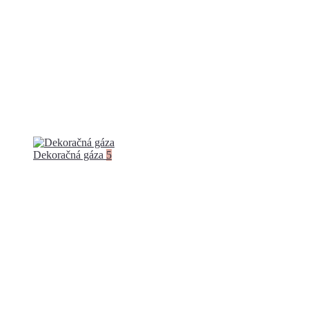
Dekoračná gáza
5