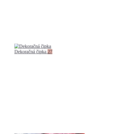
Dekoračná čipka
27