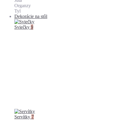
Juta
Organzy
Tyl
Dekorácie na stôl
Sviečky
9
Servítky
7