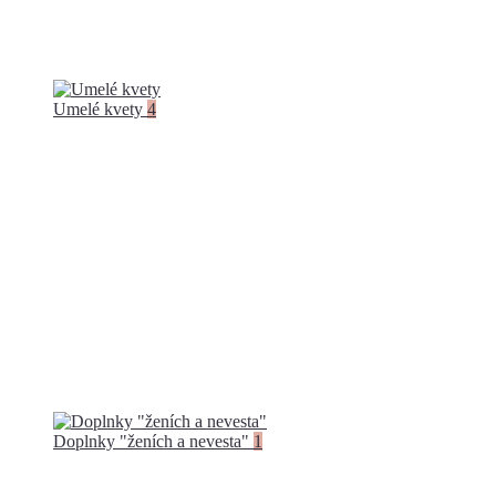
Umelé kvety
4
Doplnky "ženích a nevesta"
1