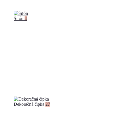
Šifón
4
Dekoračná čipka
27