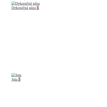
Dekoračná gáza
5
Juta
3