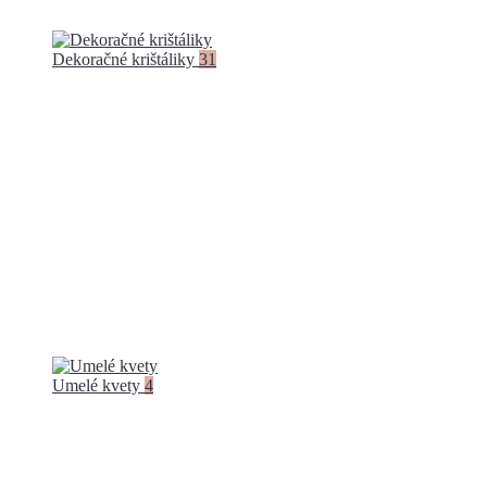
Dekoračné krištáliky
31
Umelé kvety
4