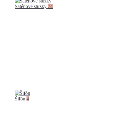
Saténové stužky
74
Šifón
4