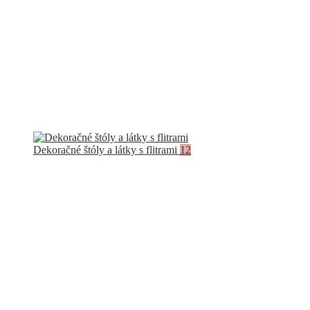
Dekoračné štóly a látky s flitrami
12