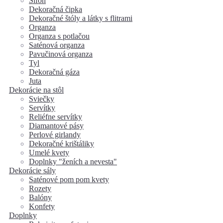
Šifón
Dekoračná čipka
Dekoračné štóly a látky s flitrami
Organza
Organza s potlačou
Saténová organza
Pavučinová organza
Tyl
Dekoračná gáza
Juta
Dekorácie na stôl
Sviečky
Servítky
Reliéfne servítky
Diamantové pásy
Perlové girlandy
Dekoračné krištáliky
Umelé kvety
Doplnky "ženích a nevesta"
Dekorácie sály
Saténové pom pom kvety
Rozety
Balóny
Konfety
Doplnky