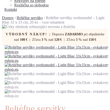
Rekvizity na fotenie
Rozlúčka so slobodou
Kontakt
Domov
/
Reliéfne servítky
/ Reliéfne servítky svetlomodré – Light
Blue 33 x 33 cm, 20 ks – vzor ornament
VÝHODNÝ NÁKUP!
| Doprava
ZADARMO
pri objednávke
nad
100 €
| Zľava
3 %
nad
120 €
| Zľava
5 %
nad
150 €
Reliéfne servítky