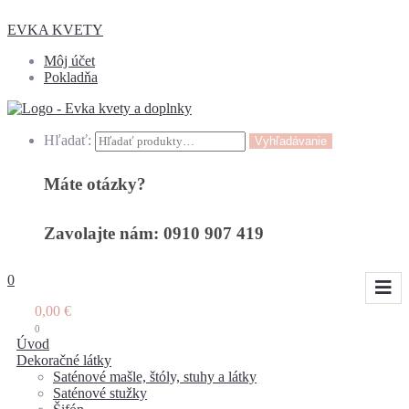
EVKA KVETY
Môj účet
Pokladňa
Hľadať:
Vyhľadávanie
Máte otázky?
Zavolajte nám: 0910 907 419
0
0,00
€
0
Úvod
Dekoračné látky
Saténové mašle, štóly, stuhy a látky
Saténové stužky