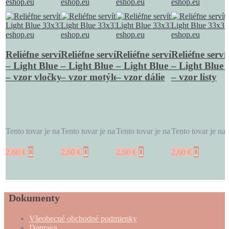
Reliéfne servítky svetlomodré
Reliéfne servítky svetlomodré
Reliéfne servítky svetlomo
Reliéfne serv
– Light Blue 33 x 33 cm, 20 ks
– Light Blue 33 x 33 cm, 20 ks
– Light Blue 33 x 33 cm, 2
– Light Blue 
– vzor vločky
– vzor motýle
– vzor dálie
– vzor listy
Tento tovar je na zákazku. Môže sa ...
Tento tovar je na zákazku. Môže sa ...
Tento tovar je na zákazku. Môže sa 
Tento tovar je na 
2,60
€
2,60
€
2,60
€
2,60
€
Dokumenty
Všeobecné obchodné podmienky
Doprava