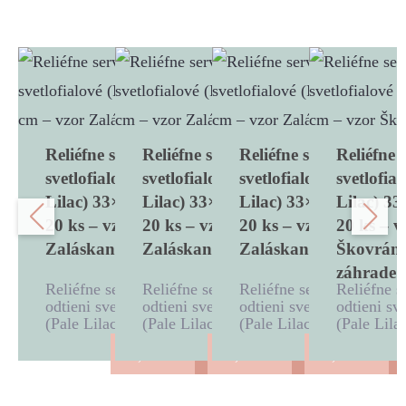
Reliéfne servítky
Reliéfne servítky
Reliéfne servítky
Reliéfne 
svetlofialové (Pale
svetlofialové (Pale
svetlofialové (Pale
svetlofia
Lilac) 33×33 cm,
Lilac) 33×33 cm,
Lilac) 33×33 cm,
Lilac) 3
20 ks – vzor
20 ks – vzor
20 ks – vzor
20 ks – v
Zaláskané kolibríky
Zaláskané pávy
Zaláskané vrabčeky
Škovrán
záhrade
Reliéfne servítky v
Reliéfne servítky v
Reliéfne servítky v
Reliéfne s
odtieni svetlofialová
odtieni svetlofialová
odtieni svetlofialová
odtieni sv
(Pale Lilac) ...
(Pale Lilac) ...
(Pale Lilac) ...
(Pale Lilac
3,40
€
3,40
€
3,40
€