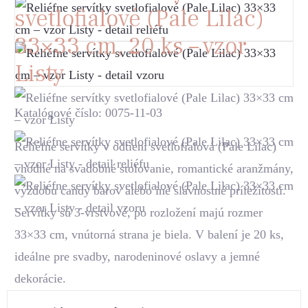
svetlofialové (Pale Lilac)
33×33 cm, 20 ks – vzor
Listy
Katalógové číslo: 0075-11-03
Reliéfne servítky v odtieni svetlofialová (Pale Lilac)
vhodné na svadobné stolovanie, romantické aranžmány,
výzdobu candy barov alebo iné slávnostné príležitosti.
Servítky sú 3-vrstvové, po rozložení majú rozmer
33×33 cm, vnútorná strana je biela. V balení je 20 ks,
ideálne pre svadby, narodeninové oslavy a jemné
dekorácie.