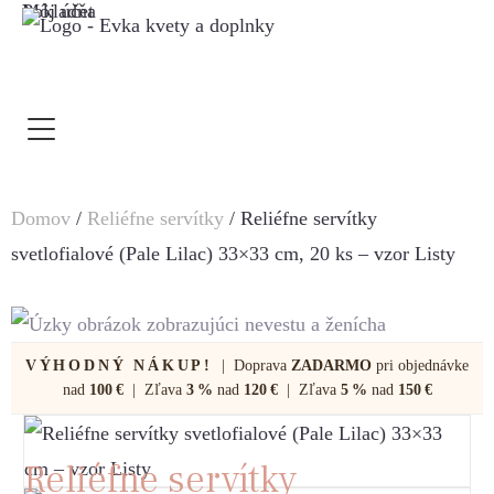
Môj účet
Pokladňa
Domov
/
Reliéfne servítky
/ Reliéfne servítky
svetlofialové (Pale Lilac) 33×33 cm, 20 ks – vzor Listy
VÝHODNÝ NÁKUP!
| Doprava
ZADARMO
pri objednávke
nad
100 €
| Zľava
3 %
nad
120 €
| Zľava
5 %
nad
150 €
Reliéfne servítky