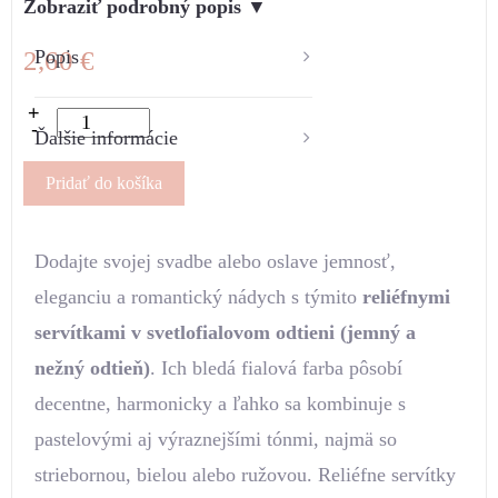
Zobraziť podrobný popis ▼
2,60
Popis
€
+
-
Ďalšie informácie
POPIS
Pridať do košíka
Dodajte svojej svadbe alebo oslave jemnosť,
eleganciu a romantický nádych s týmito
reliéfnymi
servítkami v svetlofialovom odtieni (jemný a
nežný odtieň)
. Ich bledá fialová farba pôsobí
decentne, harmonicky a ľahko sa kombinuje s
pastelovými aj výraznejšími tónmi, najmä so
striebornou, bielou alebo ružovou. Reliéfne servítky