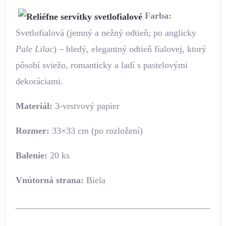
Farba:
Svetlofialová (jemný a nežný odtieň; po anglicky
Pale Lilac
) – bledý, elegantný odtieň fialovej, ktorý
pôsobí sviežo, romanticky a ladí s pastelovými
dekoráciami.
Materiál:
3-vrstvový papier
Rozmer:
33×33 cm (po rozložení)
Balenie:
20 ks
Vnútorná strana:
Biela