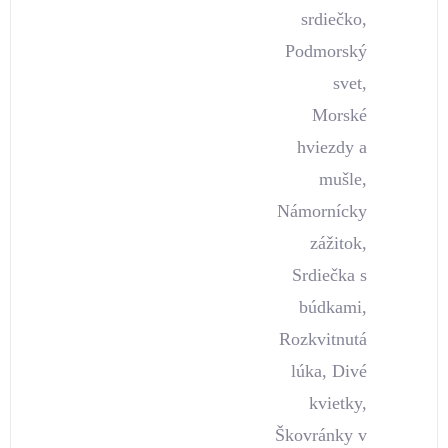
srdiečko,
Podmorský
svet,
Morské
hviezdy a
mušle,
Námornícky
zážitok,
Srdiečka s
búdkami,
Rozkvitnutá
lúka, Divé
kvietky,
Škovránky v