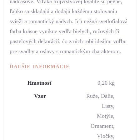
nadčasové. Vďaka trojvrstvovej kvalite sú pevné,
ľahko sa skladajú a dodajú každému stolovaniu
svieži a romantický nádych. Ich nežná svetlofialová
farba krásne vynikne vedľa bielych, ružových či
pastelových dekorácií, čo z nich robí ideálnu voľbu
pre svadby a oslavy s romantickým charakterom.
ĎALŠIE INFORMÁCIE
Hmotnosť
0,20 kg
Vzor
Ruže, Dálie,
Listy,
Motýle,
Ornament,
Vločky,