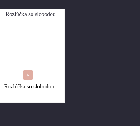
6
Rozlúčka so slobodou