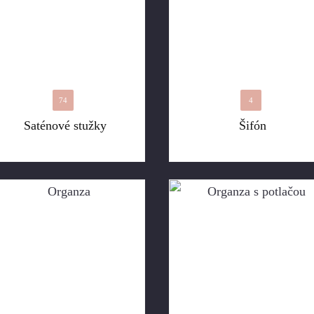
74
4
Saténové stužky
Šifón