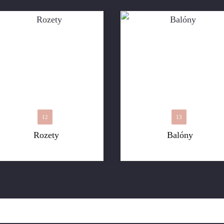
12
13
Rozety
Balóny