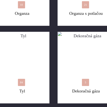
10
21
Organza
Organza s potlačou
84
5
Tyl
Dekoračná gáza