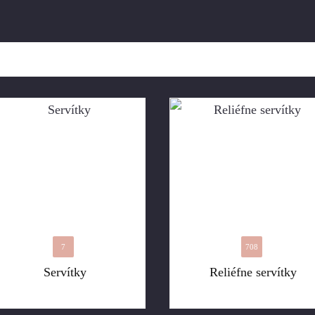
7
708
Servítky
Reliéfne servítky