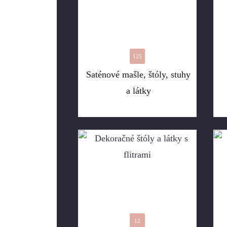
125
Saténové mašle, štóly, stuhy
a látky
12