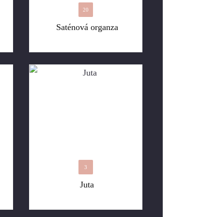
20
Saténová organza
3
Juta