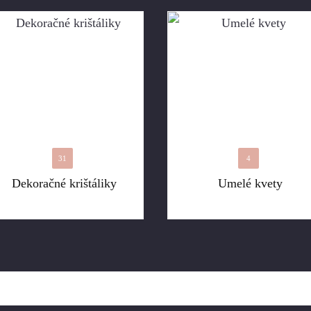
31
4
Dekoračné krištáliky
Umelé kvety