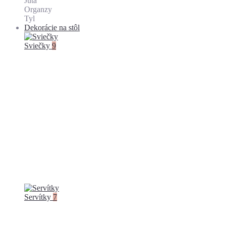
Juta
Organzy
Tyl
Dekorácie na stôl
Sviečky
9
Servítky
7