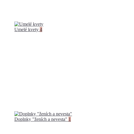
Umelé kvety
4
Doplnky "ženích a nevesta"
1