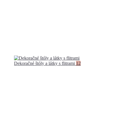
Dekoračné štóly a látky s flitrami
12