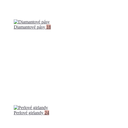
Diamantové pásy
18
Perlové girlandy
24