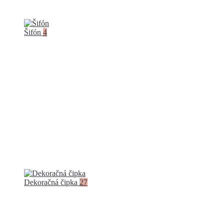
Šifón
4
Dekoračná čipka
27