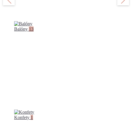
Balóny
13
Konfety
1