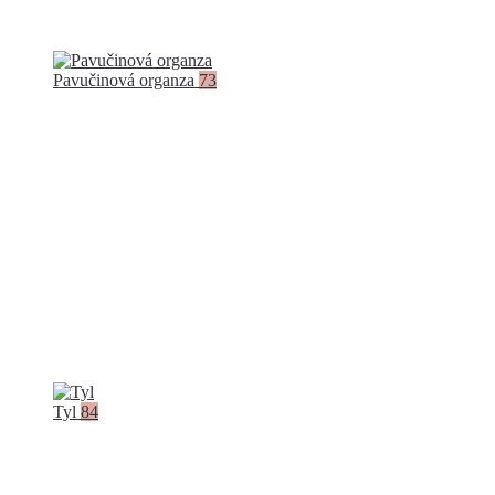
Pavučinová organza
73
Tyl
84