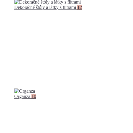
Dekoračné štóly a látky s flitrami
12
Organza
10