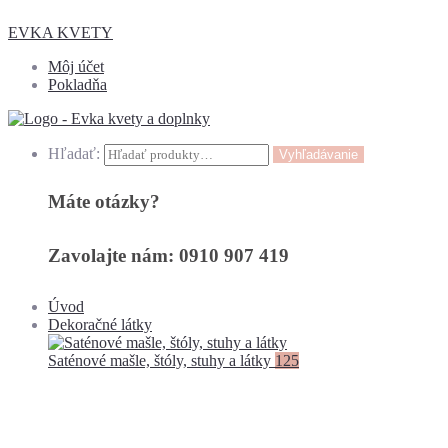
EVKA KVETY
Môj účet
Pokladňa
Hľadať:
Vyhľadávanie
Máte otázky?
Zavolajte nám: 0910 907 419
Úvod
Dekoračné látky
Saténové mašle, štóly, stuhy a látky
125