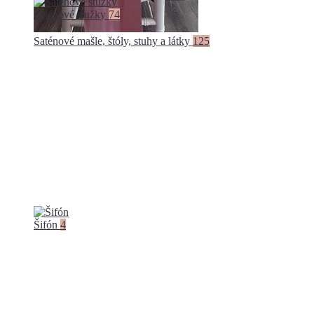
Saténové stužky
74
Saténové mašle, štóly, stuhy a látky
125
Šifón
4