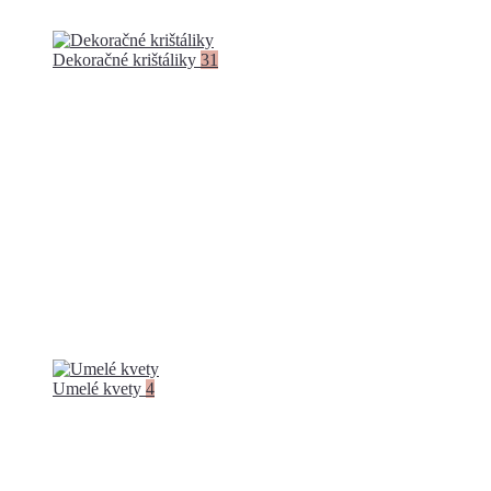
Dekoračné krištáliky
31
Umelé kvety
4