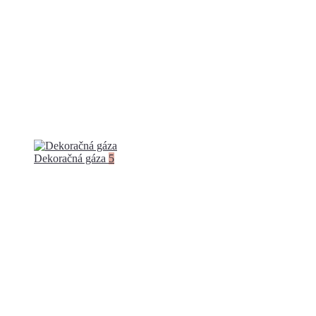
Dekoračná gáza
5